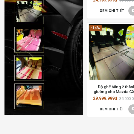
30.000.
Chí Minh
XEM CHI TIẾT
-14%
Độ ghế băng 2 thàn
giường cho Mazda CX
Giải pháp tối ưu cho 
29.999.999đ
35.000.
đình
XEM CHI TIẾT