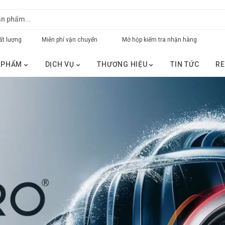
t lượng
Miễn phí vận chuyển
Mở hộp kiểm tra nhận hàng
 PHẨM
DỊCH VỤ
THƯƠNG HIỆU
TIN TỨC
RE