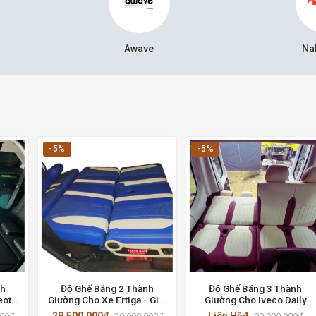
Awave
Na
-5%
-5%
nh
Độ Ghế Băng 2 Thành
Độ Ghế Băng 3 Thành
eot
Giường Cho Xe Ertiga - Giải
Giường Cho Iveco Daily
 Hồ
Pháp Tiện Ích Cho Gia Đình
Plus duy nhất tại Thành
28.500.000đ
Liên Hệđ