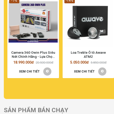
-7%
-14%
Camera 360 Owin Plus Siêu
Loa Treble Ô tô Awave
Nét Chính Hãng - Lựa Chọn
ATM2
Hoàn Hảo Cho Xe Hơi Tại
18.990.000đ
5.050.000đ
20.500.000đ
5.850.000đ
TP.HCM
XEM CHI TIẾT
XEM CHI TIẾT
SẢN PHẨM BÁN CHẠY