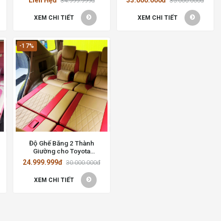
34.999.999đ
35.000.000đ
và Sang Trọng
Phố Hồ Chí Minh
XEM CHI TIẾT
XEM CHI TIẾT
-17%
Độ Ghế Băng 2 Thành
Giường cho Toyota
Fortuner 2016
24.999.999đ
30.000.000đ
XEM CHI TIẾT