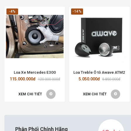
-4%
-14%
Loa Xe Mercedes E300
Loa Treble Ô tô Awave ATM2
115.000.000đ
5.050.000đ
120.000.000đ
5.850.000đ
XEM CHI TIẾT
XEM CHI TIẾT
Phân Phối Chính Hãng