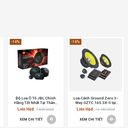
-14%
-14%
Độ Loa Ô Tô JBL Chính
Loa Cánh Ground Zero 3-
Hãng Tốt Nhất Tại Thành
Way GZTC 165.3X-II tại
Phố Hồ Chí Minh
VietnamCarpro
Liên Hệđ
Liên Hệđ
1.500.000đ
12.180.000đ
XEM CHI TIẾT
XEM CHI TIẾT