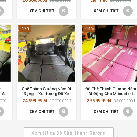
000đ
30.000.000đ
29.999.999đ
Việt
Phố Hồ Chí Minh
XEM CHI TIẾT
XEM CHI TIẾT
-17%
-14%
h
Ghế Thành Giường Nằm Di
Độ Ghế Thành Giường Nằm
-8:
Động – Xu Hướng Độ Xe
Di Động Cho Mitsubishi
gia
Tại Thành Phố Hồ Chí
Xpander 2020
24.999.999đ
29.999.999đ
000đ
30.000.000đ
35.000.000đ
Minh
XEM CHI TIẾT
XEM CHI TIẾT
Xem tất cả
Độ Ghế Thành Giường