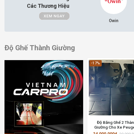
Các Thương Hiệu
XEM NGAY
Owin
Độ Ghế Thành Giường
-17%
Độ Băng Ghế 2 Thà
Giường Cho Xe Peug
5008 Giá Rẻ Nhất Tại
24.999.999đ