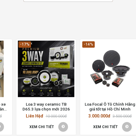
-17%
-14%
 xe
Loa 3 way ceramic TB
Loa Focal Ô Tô Chính Hãng
đáng
D65.3 lựa chọn mới 2026
giá tốt tại Hồ Chí Minh
Liên Hệđ
3.000.000đ
đ
10.000.000đ
3.500.000đ
XEM CHI TIẾT
XEM CHI TIẾT