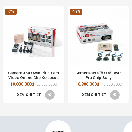
-7%
-12%
Camera 360 Owin Plus Xem
Camera 360 độ Ô tô Owin
Video Online Cho Xe Lexus
Pro Chip Sony
GX460
19.000.000đ
16.800.000đ
20.500.000đ
19.000.000đ
XEM CHI TIẾT
XEM CHI TIẾT