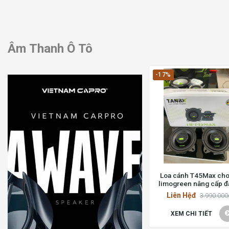
Âm Thanh Ô Tô
-17%
Loa cánh T45Max cho
limogreen nâng cấp 
giá
Liên Hệđ
3.990.000
XEM CHI TIẾT