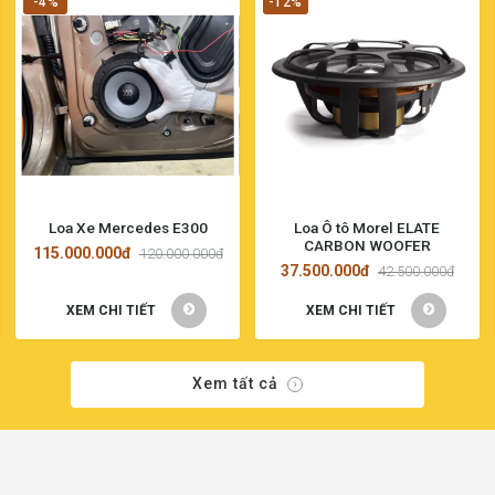
-4%
-12%
Loa Xe Mercedes E300
Loa Ô tô Morel ELATE
CARBON WOOFER
115.000.000đ
120.000.000đ
37.500.000đ
42.500.000đ
XEM CHI TIẾT
XEM CHI TIẾT
Xem tất cả