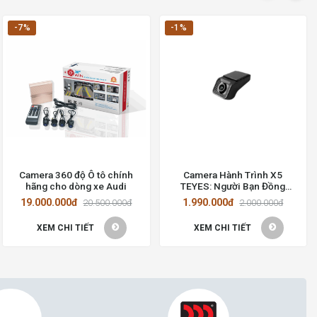
-7%
-1%
Camera 360 độ Ô tô chính
Camera Hành Trình X5
hãng cho dòng xe Audi
TEYES: Người Bạn Đồng
Hành Tin Cậy Trên Mọi Hành
19.000.000đ
1.990.000đ
20.500.000đ
2.000.000đ
Trình
XEM CHI TIẾT
XEM CHI TIẾT