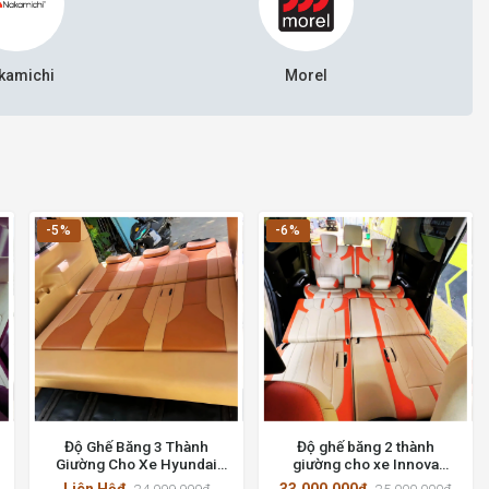
kamichi
Morel
-5%
-6%
Độ Ghế Băng 3 Thành
Độ ghế băng 2 thành
Giường Cho Xe Hyundai
giường cho xe Innova
Starex – Giải Pháp Tiện Ích
2020 tốt nhất tại Thành
Liên Hệđ
33.000.000đ