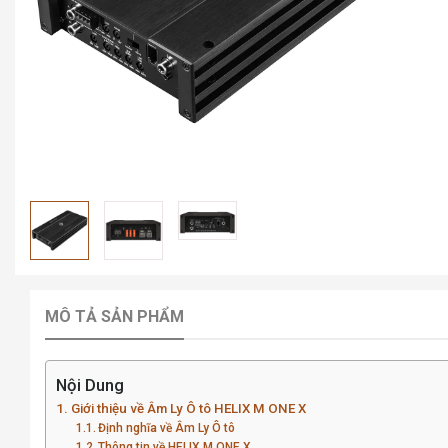
MÔ TẢ SẢN PHẨM
Nội Dung
Giới thiệu về Âm Ly Ô tô HELIX M ONE X
Định nghĩa về Âm Ly Ô tô
Thông tin về HELIX M ONE X