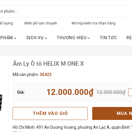
t lượng
Miễn phí vận chuyển
Mở hộp kiểm tra nhận hàng
 PHẨM
DỊCH VỤ
THƯƠNG HIỆU
TIN TỨC
RE
Âm Ly Ô tô HELIX M ONE X
Mã sản phẩm:
35423
12.000.000₫
12.500.000₫
Giá:
THÊM VÀO GIỎ
MUA 
Hồ Chí Minh: 491 An Dương Vương, phường An Lạc A, quận Bình T