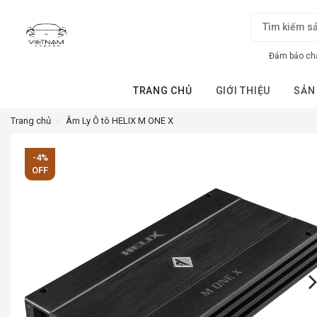
Đảm bảo chấ
TRANG CHỦ
GIỚI THIỆU
SẢN
Trang chủ
Âm Ly Ô tô HELIX M ONE X
-4%
OFF