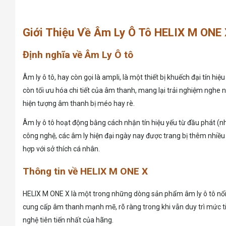
Giới Thiệu Về Âm Ly Ô Tô HELIX M ONE
Định nghĩa về Âm Ly Ô tô
Âm ly ô tô, hay còn gọi là ampli, là một thiết bị khuếch đại tín
còn tối ưu hóa chi tiết của âm thanh, mang lại trải nghiệm nghe n
hiện tượng âm thanh bị méo hay rè.
Âm ly ô tô hoạt động bằng cách nhận tín hiệu yếu từ đầu phát (như 
công nghệ, các âm ly hiện đại ngày nay được trang bị thêm nhiều 
hợp với sở thích cá nhân.
Thông tin về HELIX M ONE X
HELIX M ONE X là một trong những dòng sản phẩm âm ly ô tô nổi b
cung cấp âm thanh mạnh mẽ, rõ ràng trong khi vẫn duy trì mức ti
nghệ tiên tiến nhất của hãng.