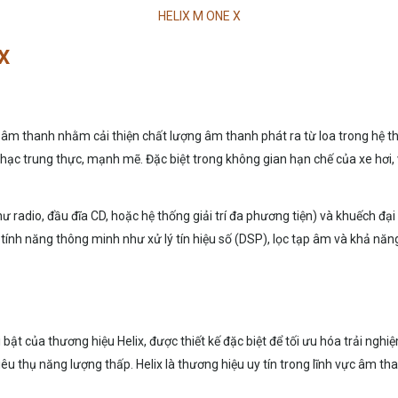
HELIX M ONE X
 X
 hiệu âm thanh nhằm cải thiện chất lượng âm thanh phát ra từ loa trong h
hạc trung thực, mạnh mẽ. Đặc biệt trong không gian hạn chế của xe hơi, v
radio, đầu đĩa CD, hoặc hệ thống giải trí đa phương tiện) và khuếch đại t
tính năng thông minh như xử lý tín hiệu số (DSP), lọc tạp âm và khả năn
ật của thương hiệu Helix, được thiết kế đặc biệt để tối ưu hóa trải ngh
êu thụ năng lượng thấp. Helix là thương hiệu uy tín trong lĩnh vực âm t