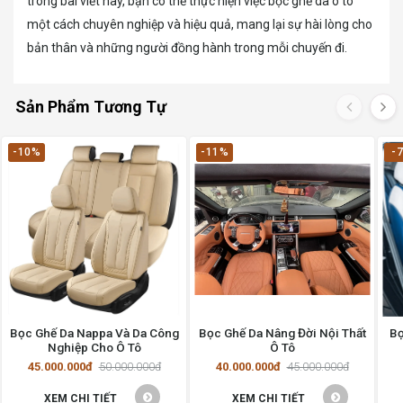
trong bài viết này, bạn có thể thực hiện việc bọc ghế da ô tô
một cách chuyên nghiệp và hiệu quả, mang lại sự hài lòng cho
bản thân và những người đồng hành trong mỗi chuyến đi.
Sản Phẩm Tương Tự
-10%
-11%
-
Bọc Ghế Da Nappa Và Da Công
Bọc Ghế Da Nâng Đời Nội Thất
Bọ
Nghiệp Cho Ô Tô
Ô Tô
45.000.000đ
50.000.000đ
40.000.000đ
45.000.000đ
XEM CHI TIẾT
XEM CHI TIẾT