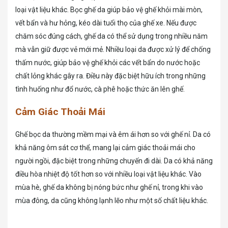
loại vật liệu khác. Bọc ghế da giúp bảo vệ ghế khỏi mài mòn,
vết bẩn và hư hỏng, kéo dài tuổi thọ của ghế xe. Nếu được
chăm sóc đúng cách, ghế da có thể sử dụng trong nhiều năm
mà vẫn giữ được vẻ mới mẻ. Nhiều loại da được xử lý để chống
thấm nước, giúp bảo vệ ghế khỏi các vết bẩn do nước hoặc
chất lỏng khác gây ra. Điều này đặc biệt hữu ích trong những
tình huống như đổ nước, cà phê hoặc thức ăn lên ghế.
Cảm Giác Thoải Mái
Ghế bọc da thường mềm mại và êm ái hơn so với ghế nỉ. Da có
khả năng ôm sát cơ thể, mang lại cảm giác thoải mái cho
người ngồi, đặc biệt trong những chuyến đi dài. Da có khả năng
điều hòa nhiệt độ tốt hơn so với nhiều loại vật liệu khác. Vào
mùa hè, ghế da không bị nóng bức như ghế nỉ, trong khi vào
mùa đông, da cũng không lạnh lẽo như một số chất liệu khác.