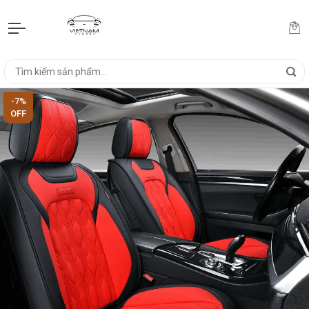
-7%
OFF