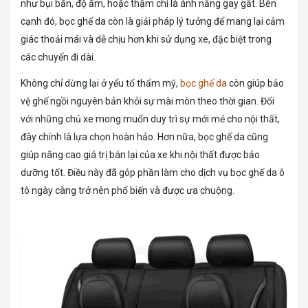
như bụi bẩn, độ ẩm, hoặc thậm chí là ánh nắng gay gắt. Bên
cạnh đó, bọc ghế da còn là giải pháp lý tưởng để mang lại cảm
giác thoải mái và dễ chịu hơn khi sử dụng xe, đặc biệt trong
các chuyến đi dài.
Không chỉ dừng lại ở yếu tố thẩm mỹ,
bọc ghế da
còn giúp bảo
vệ ghế ngồi nguyên bản khỏi sự mài mòn theo thời gian. Đối
với những chủ xe mong muốn duy trì sự mới mẻ cho nội thất,
đây chính là lựa chọn hoàn hảo. Hơn nữa, bọc ghế da cũng
giúp nâng cao giá trị bán lại của xe khi nội thất được bảo
dưỡng tốt. Điều này đã góp phần làm cho dịch vụ bọc ghế da ô
tô ngày càng trở nên phổ biến và được ưa chuộng.