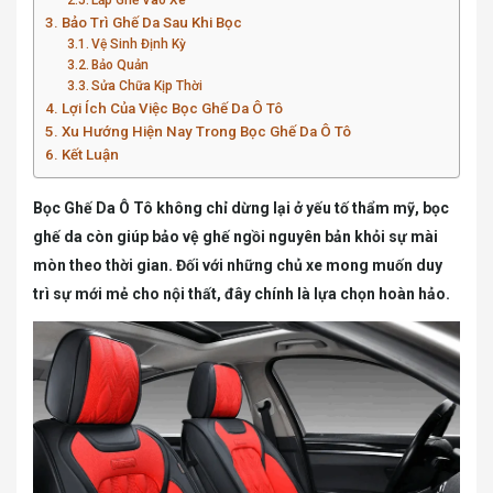
Bảo Trì Ghế Da Sau Khi Bọc
Vệ Sinh Định Kỳ
Bảo Quản
Sửa Chữa Kịp Thời
Lợi Ích Của Việc Bọc Ghế Da Ô Tô
Xu Hướng Hiện Nay Trong Bọc Ghế Da Ô Tô
Kết Luận
Bọc Ghế Da Ô Tô không chỉ dừng lại ở yếu tố thẩm mỹ, bọc
ghế da còn giúp bảo vệ ghế ngồi nguyên bản khỏi sự mài
mòn theo thời gian. Đối với những chủ xe mong muốn duy
trì sự mới mẻ cho nội thất, đây chính là lựa chọn hoàn hảo.