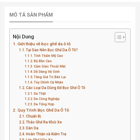
MÔ TẢ SẢN PHẨM
Nội Dung
Giới thiệu về bọc ghế da ô tô
Tại Sao Nên Bọc Ghế Da Ô Tô?
Tính Thẩm Mỹ Cao
Độ Bền Cao
Cảm Giác Thoải Mái
Dễ Dàng Vệ Sinh
Tăng Giá Trị Bán Lại
Tùy Chỉnh Cá Nhân
Các Loại Da Dùng Để Bọc Ghế Ô Tô
Da Thật
Da Công Nghiệp
Da Tổng Hợp
Quy Trình Bọc Ghế Da Ô Tô
Chuẩn Bị
Tháo Ghế Ra Khỏi Xe
Dán Da
Hoàn Thiện và Kiểm Tra
Lắp Ghế Vào Xe