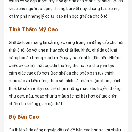
cải thiện vẻ đẹp thẩm mỹ, bọc ghế da còn mang lại nhiều lợi ích
khác cho người sử dụng. Trong bài viết này, chúng ta sẽ cùng
khám phá những lý do tại sao nên bọc ghế da cho ô tô.
Tính Thẩm Mỹ Cao
Ghế da luôn mang lại cảm giác sang trọng và đẳng cấp cho nội
thất ô tô. So với ghế nỉ hay các chất liệu khác, ghế da có khả
năng tạo ấn tượng mạnh mẽ ngay từ cái nhìn đầu tiên. Những
chiếc xe có nội thất bọc da thường thu hút sự chú ý và tạo
cảm giác cao cấp hơn. Bọc ghế da cho phép bạn tùy chỉnh
màu sắc và kiểu dáng theo sở thích cá nhân hoặc phong cách
thiết kế của xe. Bạn có thể chọn những màu sắc truyền thống
như đen, nâu, hoặc những màu sắc nổi bật hơn để tạo điểm
nhấn cho không gian nội thất.
Độ Bền Cao
Da thật và da công nghiệp đều có độ bền cao hơn so với nhiều