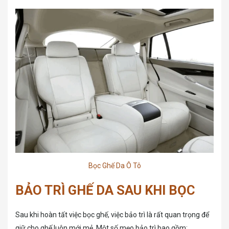
Bọc Ghế Da Ô Tô
BẢO TRÌ GHẾ DA SAU KHI BỌC
Sau khi hoàn tất việc bọc ghế, việc bảo trì là rất quan trọng để
giữ cho ghế luôn mới mẻ. Một số mẹo bảo trì bao gồm: