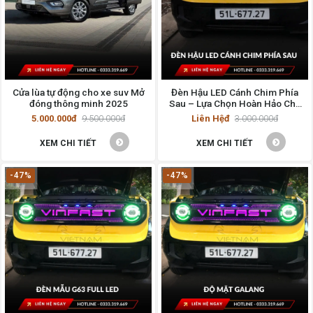
Cửa lùa tự động cho xe suv Mở
Đèn Hậu LED Cánh Chim Phía
đóng thông minh 2025
Sau – Lựa Chọn Hoàn Hảo Cho
Xế Yêu
5.000.000đ
9.500.000đ
Liên Hệđ
3.000.000đ
XEM CHI TIẾT
XEM CHI TIẾT
-47%
-47%