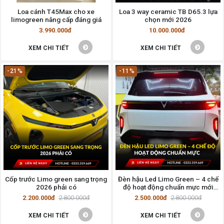
Loa cánh T45Max cho xe
Loa 3 way ceramic TB D65.3 lựa
limogreen nâng cấp đáng giá
chọn mới 2026
3.990.000đ
10.000.000đ
XEM CHI TIẾT
XEM CHI TIẾT
-21%
-11%
Cốp trước Limo green sang trọng
Đèn hậu Led Limo Green – 4 chế
2026 phải có
độ hoạt động chuẩn mực mới
2026
2.200.000đ
2.800.000đ
2.500.000đ
2.800.000đ
XEM CHI TIẾT
XEM CHI TIẾT