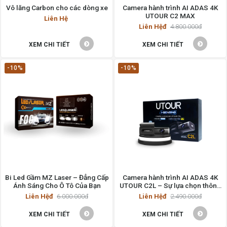
Vô lăng Carbon cho các dòng xe
Camera hành trình AI ADAS 4K
UTOUR C2 MAX
Liên Hệ
Liên Hệđ
4.800.000đ
XEM CHI TIẾT
XEM CHI TIẾT
-10%
-10%
Bi Led Gầm MZ Laser – Đẳng Cấp
Camera hành trình AI ADAS 4K
Ánh Sáng Cho Ô Tô Của Bạn
UTOUR C2L – Sự lựa chọn thông
minh cho ô tô
Liên Hệđ
6.000.000đ
Liên Hệđ
2.490.000đ
XEM CHI TIẾT
XEM CHI TIẾT