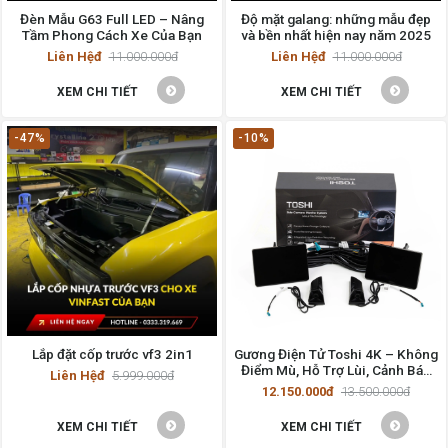
Đèn Mẫu G63 Full LED – Nâng
Độ mặt galang: những mẫu đẹp
Tầm Phong Cách Xe Của Bạn
và bền nhất hiện nay năm 2025
Liên Hệđ
11.000.000đ
Liên Hệđ
11.000.000đ
XEM CHI TIẾT
XEM CHI TIẾT
-47%
-10%
Lắp đặt cốp trước vf3 2in1
Gương Điện Tử Toshi 4K – Không
Điểm Mù, Hỗ Trợ Lùi, Cảnh Báo
Liên Hệđ
5.999.000đ
Vượt
12.150.000đ
13.500.000đ
XEM CHI TIẾT
XEM CHI TIẾT