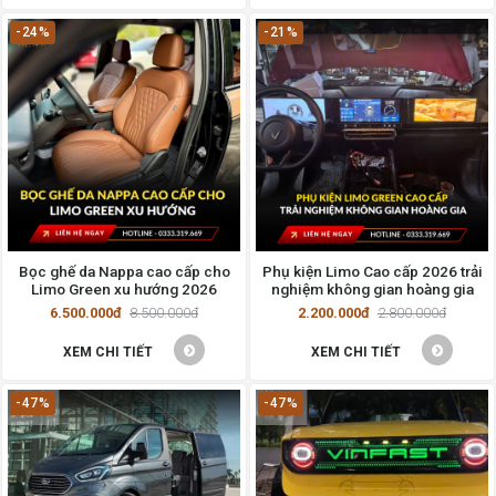
-24%
-21%
Bọc ghế da Nappa cao cấp cho
Phụ kiện Limo Cao cấp 2026 trải
Limo Green xu hướng 2026
nghiệm không gian hoàng gia
6.500.000đ
8.500.000đ
2.200.000đ
2.800.000đ
XEM CHI TIẾT
XEM CHI TIẾT
-47%
-47%