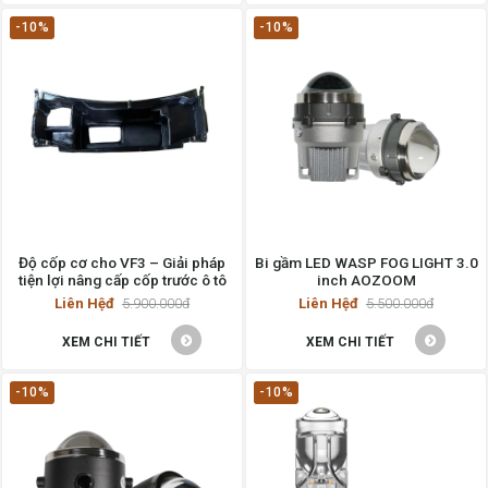
-10%
-10%
Độ cốp cơ cho VF3 – Giải pháp
Bi gầm LED WASP FOG LIGHT 3.0
tiện lợi nâng cấp cốp trước ô tô
inch AOZOOM
Liên Hệđ
5.900.000đ
Liên Hệđ
5.500.000đ
XEM CHI TIẾT
XEM CHI TIẾT
-10%
-10%