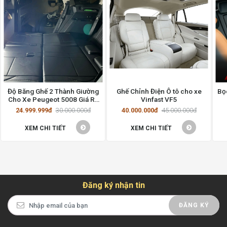
Độ Băng Ghế 2 Thành Giường
Ghế Chỉnh Điện Ô tô cho xe
Bọc
Cho Xe Peugeot 5008 Giá Rẻ
Vinfast VF5
Nhất Tại Hồ Chí Minh
24.999.999đ
30.000.000đ
40.000.000đ
45.000.000đ
XEM CHI TIẾT
XEM CHI TIẾT
Đăng ký nhận tin
ĐĂNG KÝ