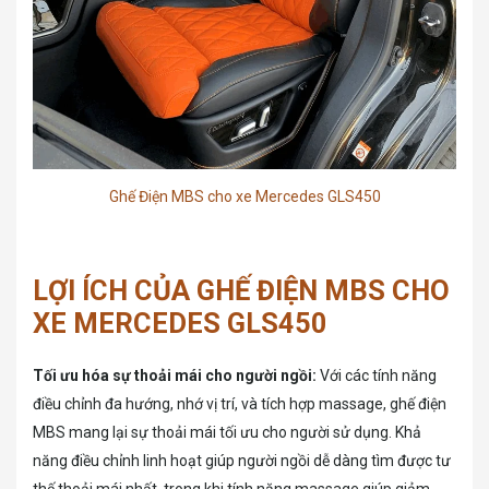
Ghế Điện MBS cho xe Mercedes GLS450
LỢI ÍCH CỦA GHẾ ĐIỆN MBS CHO
XE MERCEDES GLS450
Tối ưu hóa sự thoải mái cho người ngồi:
Với các tính năng
điều chỉnh đa hướng, nhớ vị trí, và tích hợp massage, ghế điện
MBS mang lại sự thoải mái tối ưu cho người sử dụng. Khả
năng điều chỉnh linh hoạt giúp người ngồi dễ dàng tìm được tư
thế thoải mái nhất, trong khi tính năng massage giúp giảm