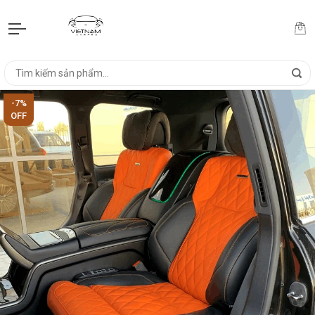
-7%
OFF