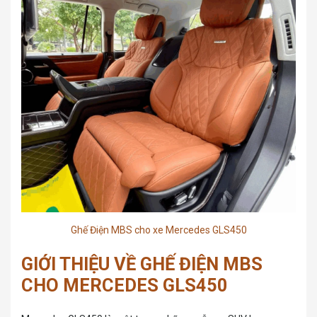
Ghế Điện MBS cho xe Mercedes GLS450
GIỚI THIỆU VỀ GHẾ ĐIỆN MBS
CHO MERCEDES GLS450