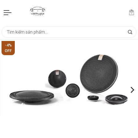
-4%
OFF