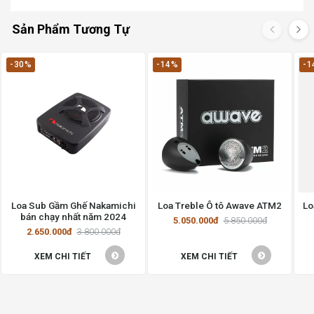
Sản Phẩm Tương Tự
-30%
-14%
-1
Loa Sub Gầm Ghế Nakamichi
Loa Treble Ô tô Awave ATM2
Lo
bán chạy nhất năm 2024
5.050.000đ
5.850.000đ
2.650.000đ
3.800.000đ
XEM CHI TIẾT
XEM CHI TIẾT