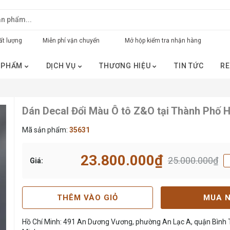
t lượng
Miễn phí vận chuyển
Mở hộp kiểm tra nhận hàng
 PHẨM
DỊCH VỤ
THƯƠNG HIỆU
TIN TỨC
RE
Dán Decal Đổi Màu Ô tô Z&O tại Thành Phố H
Mã sản phẩm:
35631
23.800.000₫
25.000.000₫
Giá:
THÊM VÀO GIỎ
MUA 
Hồ Chí Minh: 491 An Dương Vương, phường An Lạc A, quận Bình T