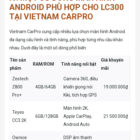
ANDROID PHÙ HỢP CHO LC300
TẠI VIETNAM CARPRO
Vietnam CarPro cung cấp nhiều lựa chọn màn hình Android
đa dạng cấu hình và tính năng, phù hợp từng nhu cầu khác
nhau. Dưới đây là một số dòng phổ biến:
Tên sản
Giá khuyến
RAM/ROM
Tính năng nổi bật
phẩm
mãi
Zestech
Camera 360, điều
Z800
4GB/64GB
khiển giọng nói
19.000.000₫
Pro+
Kiki, tích hợp GPS
Màn hình 2K,
Teyes
6GB/128GB
Apple CarPlay,
21.500.000₫
CC3 2K
Android Auto
Ownice
DSP âm thanh