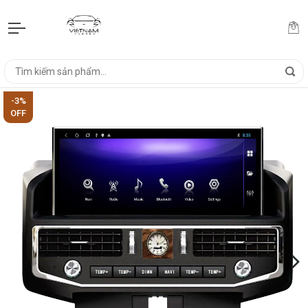
-3%
OFF