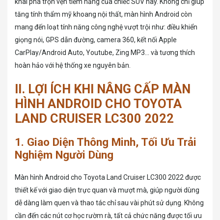
khai phá trọn vẹn tiềm năng của chiếc SUV này. Không chỉ giúp
tăng tính thẩm mỹ khoang nội thất, màn hình Android còn
mang đến loạt tính năng công nghệ vượt trội như: điều khiển
giọng nói, GPS dẫn đường, camera 360, kết nối Apple
CarPlay/Android Auto, Youtube, Zing MP3… và tương thích
hoàn hảo với hệ thống xe nguyên bản.
II. LỢI ÍCH KHI NÂNG CẤP MÀN
HÌNH ANDROID CHO TOYOTA
LAND CRUISER LC300 2022
1. Giao Diện Thông Minh, Tối Ưu Trải
Nghiệm Người Dùng
Màn hình Android cho Toyota Land Cruiser LC300 2022 được
thiết kế với giao diện trực quan và mượt mà, giúp người dùng
dễ dàng làm quen và thao tác chỉ sau vài phút sử dụng. Không
cần đến các nút cơ học rườm rà, tất cả chức năng được tối ưu