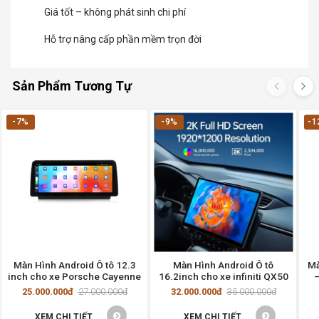
Giá tốt – không phát sinh chi phí
Hỗ trợ nâng cấp phần mềm trọn đời
Sản Phẩm Tương Tự
-7%
-9%
-1
Màn Hình Android Ô tô 12.3
Màn Hình Android Ô tô
Mà
inch cho xe Porsche Cayenne
16.2inch cho xe infiniti QX50
–
25.000.000đ
27.000.000đ
32.000.000đ
35.000.000đ
XEM CHI TIẾT
XEM CHI TIẾT