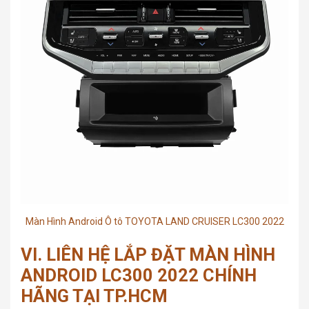
Màn Hình Android Ô tô TOYOTA LAND CRUISER LC300 2022
VI. LIÊN HỆ LẮP ĐẶT MÀN HÌNH
ANDROID LC300 2022 CHÍNH
HÃNG TẠI TP.HCM