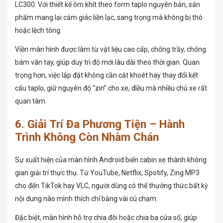
LC300. Với thiết kế ôm khít theo form taplo nguyên bản, sản
phẩm mang lại cảm giác liền lạc, sang trọng mà không bị thô
hoặc lệch tông.
Viền màn hình được làm từ vật liệu cao cấp, chống trầy, chống
bám vân tay, giúp duy trì độ mới lâu dài theo thời gian. Quan
trọng hơn, việc lắp đặt không cần cắt khoét hay thay đổi kết
cấu taplo, giữ nguyên độ “zin” cho xe, điều mà nhiều chủ xe rất
quan tâm.
6. Giải Trí Đa Phương Tiện – Hành
Trình Không Còn Nhàm Chán
Sự xuất hiện của màn hình Android biến cabin xe thành không
gian giải trí thực thụ. Từ YouTube, Netflix, Spotify, Zing MP3
cho đến TikTok hay VLC, người dùng có thể thưởng thức bất kỳ
nội dung nào mình thích chỉ bằng vài cú chạm.
Đặc biệt, màn hình hỗ trợ chia đôi hoặc chia ba cửa sổ, giúp