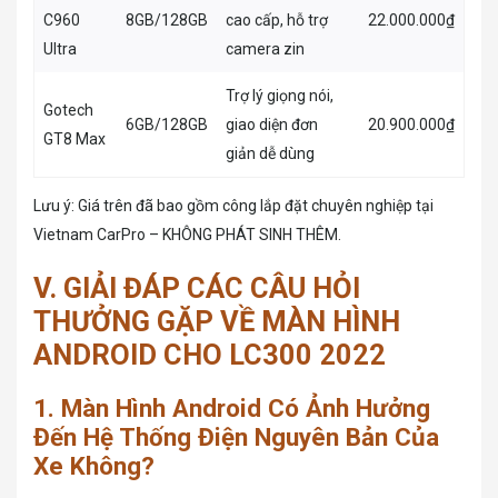
C960
8GB/128GB
cao cấp, hỗ trợ
22.000.000₫
Ultra
camera zin
Trợ lý giọng nói,
Gotech
6GB/128GB
giao diện đơn
20.900.000₫
GT8 Max
giản dễ dùng
Lưu ý: Giá trên đã bao gồm công lắp đặt chuyên nghiệp tại
Vietnam CarPro – KHÔNG PHÁT SINH THÊM.
V. GIẢI ĐÁP CÁC CÂU HỎI
THƯỞNG GẶP VỀ MÀN HÌNH
ANDROID CHO LC300 2022
1. Màn Hình Android Có Ảnh Hưởng
Đến Hệ Thống Điện Nguyên Bản Của
Xe Không?