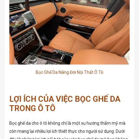
Bọc Ghế Da Nâng Đời Nội Thất Ô Tô
LỢI ÍCH CỦA VIỆC BỌC GHẾ DA
TRONG Ô TÔ
Bọc ghế da cho ô tô không chỉ là một xu hướng thẩm mỹ mà
còn mang lại nhiều lợi ích thiết thực cho người sử dụng. Dưới