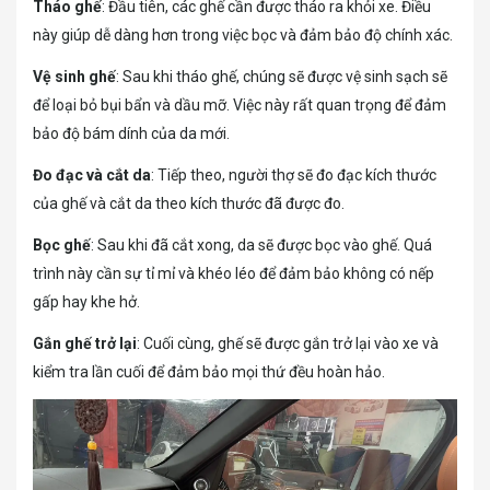
Tháo ghế
: Đầu tiên, các ghế cần được tháo ra khỏi xe. Điều
này giúp dễ dàng hơn trong việc bọc và đảm bảo độ chính xác.
Vệ sinh ghế
: Sau khi tháo ghế, chúng sẽ được vệ sinh sạch sẽ
để loại bỏ bụi bẩn và dầu mỡ. Việc này rất quan trọng để đảm
bảo độ bám dính của da mới.
Đo đạc và cắt da
: Tiếp theo, người thợ sẽ đo đạc kích thước
của ghế và cắt da theo kích thước đã được đo.
Bọc ghế
: Sau khi đã cắt xong, da sẽ được bọc vào ghế. Quá
trình này cần sự tỉ mỉ và khéo léo để đảm bảo không có nếp
gấp hay khe hở.
Gắn ghế trở lại
: Cuối cùng, ghế sẽ được gắn trở lại vào xe và
kiểm tra lần cuối để đảm bảo mọi thứ đều hoàn hảo.