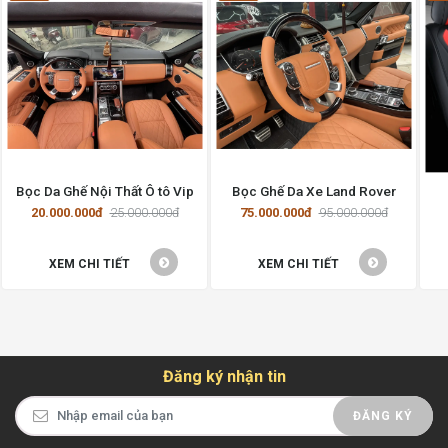
Bọc Da Ghế Nội Thất Ô tô Vip
Bọc Ghế Da Xe Land Rover
20.000.000đ
25.000.000đ
75.000.000đ
95.000.000đ
XEM CHI TIẾT
XEM CHI TIẾT
Đăng ký nhận tin
ĐĂNG KÝ