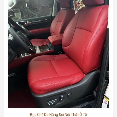
Bọc Ghế Da Nâng Đời Nội Thất Ô Tô