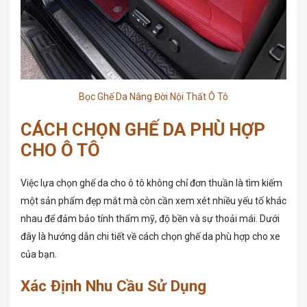
Bọc Ghế Da Nâng Đời Nội Thất Ô Tô
CÁCH CHỌN GHẾ DA PHÙ HỢP
CHO Ô TÔ
Việc lựa chọn ghế da cho ô tô không chỉ đơn thuần là tìm kiếm
một sản phẩm đẹp mắt mà còn cần xem xét nhiều yếu tố khác
nhau để đảm bảo tính thẩm mỹ, độ bền và sự thoải mái. Dưới
đây là hướng dẫn chi tiết về cách chọn ghế da phù hợp cho xe
của bạn.
Xác Định Nhu Cầu Sử Dụng