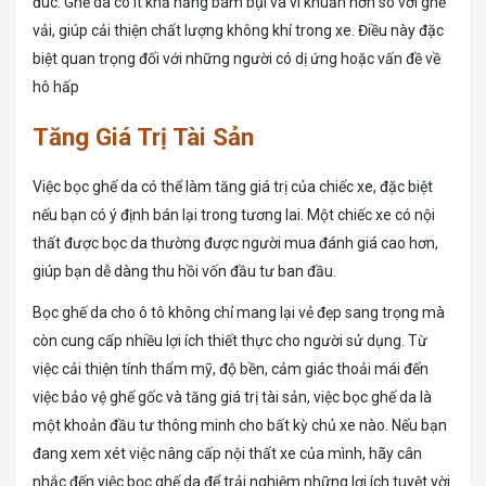
đúc. Ghế da có ít khả năng bám bụi và vi khuẩn hơn so với ghế
vải, giúp cải thiện chất lượng không khí trong xe. Điều này đặc
biệt quan trọng đối với những người có dị ứng hoặc vấn đề về
hô hấp
Tăng Giá Trị Tài Sản
Việc bọc ghế da có thể làm tăng giá trị của chiếc xe, đặc biệt
nếu bạn có ý định bán lại trong tương lai. Một chiếc xe có nội
thất được bọc da thường được người mua đánh giá cao hơn,
giúp bạn dễ dàng thu hồi vốn đầu tư ban đầu.
Bọc ghế da cho ô tô không chỉ mang lại vẻ đẹp sang trọng mà
còn cung cấp nhiều lợi ích thiết thực cho người sử dụng. Từ
việc cải thiện tính thẩm mỹ, độ bền, cảm giác thoải mái đến
việc bảo vệ ghế gốc và tăng giá trị tài sản, việc bọc ghế da là
một khoản đầu tư thông minh cho bất kỳ chủ xe nào. Nếu bạn
đang xem xét việc nâng cấp nội thất xe của mình, hãy cân
nhắc đến việc bọc ghế da để trải nghiệm những lợi ích tuyệt vời