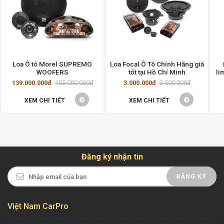
Loa Ô tô Morel SUPREMO
Loa Focal Ô Tô Chính Hãng giá
WOOFERS
tốt tại Hồ Chí Minh
li
139.000.000đ
155.000.000đ
3.000.000đ
3.500.000đ
XEM CHI TIẾT
XEM CHI TIẾT
Đăng ký nhận tin
ĐĂNG KÝ
Việt Nam CarPro