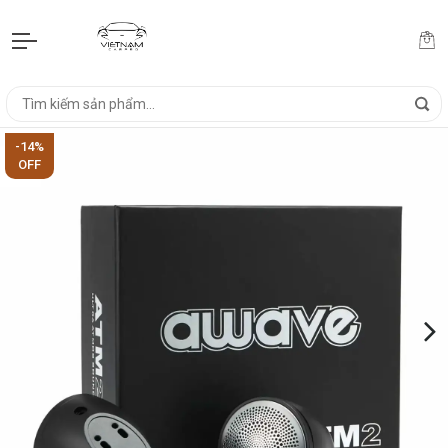
-14%
OFF