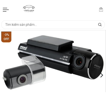
-3%
OFF