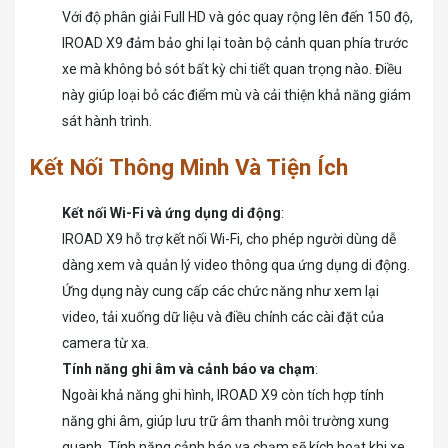
Với độ phân giải Full HD và góc quay rộng lên đến 150 độ,
IROAD X9 đảm bảo ghi lại toàn bộ cảnh quan phía trước
xe mà không bỏ sót bất kỳ chi tiết quan trọng nào. Điều
này giúp loại bỏ các điểm mù và cải thiện khả năng giám
sát hành trình.
Kết Nối Thông Minh Và Tiện Ích
Kết nối Wi-Fi và ứng dụng di động
:
IROAD X9 hỗ trợ kết nối Wi-Fi, cho phép người dùng dễ
dàng xem và quản lý video thông qua ứng dụng di động.
Ứng dụng này cung cấp các chức năng như xem lại
video, tải xuống dữ liệu và điều chỉnh các cài đặt của
camera từ xa.
Tính năng ghi âm và cảnh báo va chạm
:
Ngoài khả năng ghi hình, IROAD X9 còn tích hợp tính
năng ghi âm, giúp lưu trữ âm thanh môi trường xung
quanh. Tính năng cảnh báo va chạm sẽ kích hoạt khi xe