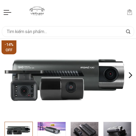
-14%
OFF