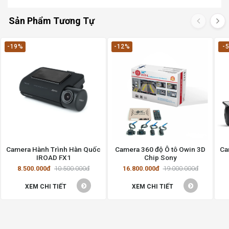
Sản Phẩm Tương Tự
-19%
-12%
-
Camera Hành Trình Hàn Quốc
Camera 360 độ Ô tô Owin 3D
Ca
IROAD FX1
Chip Sony
8.500.000đ
10.500.000đ
16.800.000đ
19.000.000đ
XEM CHI TIẾT
XEM CHI TIẾT