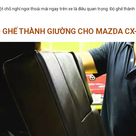
 một chỗ nghỉ ngơi thoải mái ngay trên xe là điều quan trọng. Độ ghế thà
Ộ GHẾ THÀNH GIƯỜNG CHO MAZDA CX