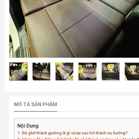
MÔ TẢ SẢN PHẨM
Nội Dung
Độ ghế thành giường là gì và tại sao trở thành xu hướng?