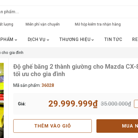
t lượng
Miễn phí vận chuyển
Mở hộp kiểm tra nhận hàng
 PHẨM
DỊCH VỤ
THƯƠNG HIỆU
TIN TỨC
RE
 cho gia đình
Độ ghế băng 2 thành giường cho Mazda CX-8
tối ưu cho gia đình
Mã sản phẩm:
36028
29.999.999₫
35.000.000₫
Giá:
THÊM VÀO GIỎ
MUA 