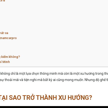
CX-8
mát-xa
etnamcarpro
g kiểm không?
hí Minh
 không chỉ là một lựa chọn thông minh mà còn là một xu hướng trong thời
sự thoải mái và tiện nghi mà bất kỳ ai cũng mong muốn. Nhưng độ ghế thà
 TẠI SAO TRỞ THÀNH XU HƯỚNG?