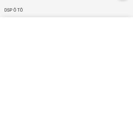
DSP Ô TÔ
Xem thêm
Đăng ký nhận tin
ĐĂNG KÝ
Việt Nam CarPro
Thông Tin
Chính Sách
Copyright © 2024
Việt Nam CarPro