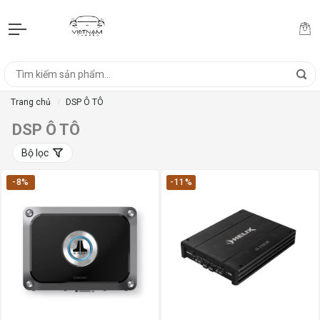
Trang chủ
DSP Ô TÔ
DSP Ô TÔ
Bộ lọc
-8%
-11%