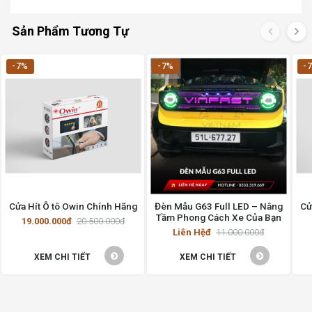
Sản Phẩm Tương Tự
-7%
-7%
-
Cửa Hít Ô tô Owin Chính Hãng
Đèn Mẫu G63 Full LED – Nâng
Cử
Tầm Phong Cách Xe Của Bạn
19.000.000đ
20.500.000đ
Liên Hệđ
11.000.000đ
XEM CHI TIẾT
XEM CHI TIẾT