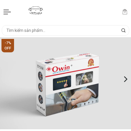
-7%
OFF