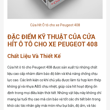
Cửa Hít Ô tô cho xe Peugeot 408
ĐẶC ĐIỂM KỸ THUẬT CỦA CỬA
HÍT Ô TÔ CHO XE PEUGEOT 408
Chất Liệu Và Thiết Kế
Cửa hít ô tô cho Peugeot 408 được sản xuất từ những chất
liệu cao cấp nhằm đảm bảo độ bền và khả năng chống chịu
lực cao. Các linh kiện cơ khí chủ yếu được làm từ hợp kim thép
không gỉ và nhựa ABS chịu nhiệt, giúp cửa hít hoạt động ổn
định trong mọi điều kiện thời tiết. Những vật liệu này không chỉ
mang lại tuổi thọ cao mà còn bảo vệ tốt các chi tiết bên trong
khỏi các tác nhân gây mài mòn như bụi bẩn, độ ẩm, và tác