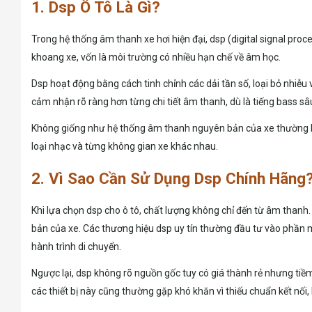
1. Dsp Ô Tô Là Gì?
Trong hệ thống âm thanh xe hơi hiện đại, dsp (digital signal proc
khoang xe, vốn là môi trường có nhiều hạn chế về âm học.
Dsp hoạt động bằng cách tinh chỉnh các dải tần số, loại bỏ nhiễu 
cảm nhận rõ ràng hơn từng chi tiết âm thanh, dù là tiếng bass s
Không giống như hệ thống âm thanh nguyên bản của xe thường bị
loại nhạc và từng không gian xe khác nhau.
2. Vì Sao Cần Sử Dụng Dsp Chính Hãng
Khi lựa chọn dsp cho ô tô, chất lượng không chỉ đến từ âm thanh.
bản của xe. Các thương hiệu dsp uy tín thường đầu tư vào phần m
hành trình di chuyển.
Ngược lại, dsp không rõ nguồn gốc tuy có giá thành rẻ nhưng tiềm 
các thiết bị này cũng thường gặp khó khăn vì thiếu chuẩn kết nối