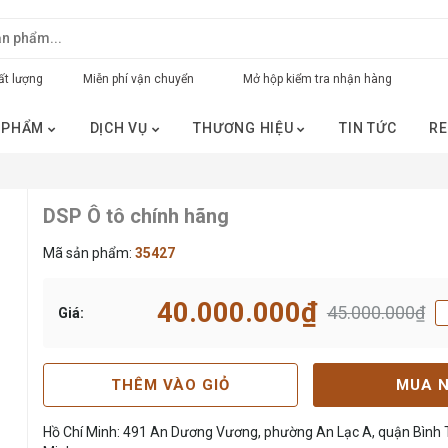
t lượng
Miễn phí vận chuyển
Mở hộp kiểm tra nhận hàng
 PHẨM
DỊCH VỤ
THƯƠNG HIỆU
TIN TỨC
RE
DSP Ô tô chính hãng
Mã sản phẩm:
35427
40.000.000₫
45.000.000₫
Giá:
THÊM VÀO GIỎ
MUA 
Hồ Chí Minh: 491 An Dương Vương, phường An Lạc A, quận Bình T