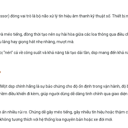
essor) đóng vai trò là bộ não xử lý tín hiệu âm thanh kỹ thuật số. Thiết 
và méo tiếng, đồng thời tạo nên sự hài hòa giữa các loa thông qua điều ch
âu lắng hay giọng hát nhẹ nhàng, mượt mà.
 “nén” cả về công suất và khả năng tái tạo dải tần, dsp mang đến khả 
?
 Một dsp chính hãng là sự bảo chứng cho độ ổn định trong vận hành, độ b
ềm điều khiển đi kèm, giúp người dùng dễ dàng tinh chỉnh qua giao diện 
ẩn nhiều rủi ro. Chúng dễ gây méo tiếng, gây nhiễu tín hiệu hoặc thậm ch
, không tương thích với hệ thống loa nguyên bản hoặc xe đời mới.