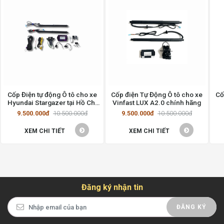
Cốp Điện tự động Ô tô cho xe
Cốp điện Tự Động Ô tô cho xe
Cố
Hyundai Stargazer tại Hồ Chí
Vinfast LUX A2.0 chính hãng
Minh
9.500.000đ
10.500.000đ
9.500.000đ
10.500.000đ
XEM CHI TIẾT
XEM CHI TIẾT
Đăng ký nhận tin
ĐĂNG KÝ