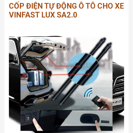
CỐP ĐIỆN TỰ ĐỘNG Ô TÔ CHO XE
VINFAST LUX SA2.0