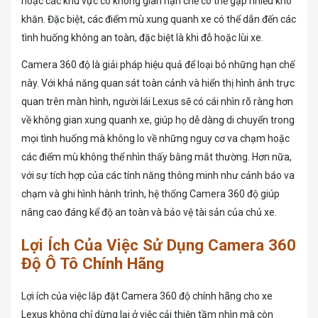
hoặc các khu vực có không gian hạn chế có thể gặp nhiều khó
khăn. Đặc biệt, các điểm mù xung quanh xe có thể dẫn đến các
tình huống không an toàn, đặc biệt là khi đỗ hoặc lùi xe.
Camera 360 độ là giải pháp hiệu quả để loại bỏ những hạn chế
này. Với khả năng quan sát toàn cảnh và hiển thị hình ảnh trực
quan trên màn hình, người lái Lexus sẽ có cái nhìn rõ ràng hơn
về không gian xung quanh xe, giúp họ dễ dàng di chuyển trong
mọi tình huống mà không lo về những nguy cơ va chạm hoặc
các điểm mù không thể nhìn thấy bằng mắt thường. Hơn nữa,
với sự tích hợp của các tính năng thông minh như cảnh báo va
chạm và ghi hình hành trình, hệ thống Camera 360 độ giúp
nâng cao đáng kể độ an toàn và bảo vệ tài sản của chủ xe.
Lợi Ích Của Việc Sử Dụng Camera 360
Độ Ô Tô Chính Hãng
Lợi ích của việc lắp đặt Camera 360 độ chính hãng cho xe
Lexus không chỉ dừng lại ở việc cải thiện tầm nhìn mà còn