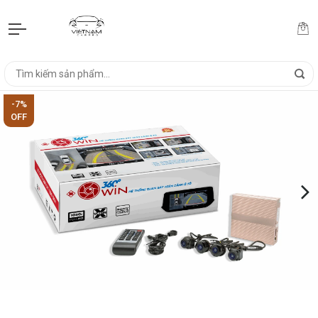
-7%
OFF