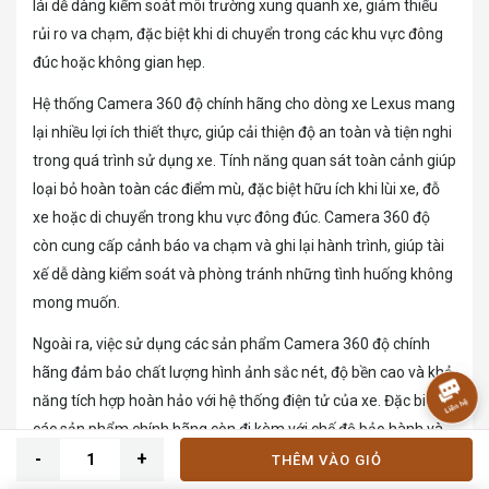
lái dễ dàng kiểm soát môi trường xung quanh xe, giảm thiểu
rủi ro va chạm, đặc biệt khi di chuyển trong các khu vực đông
đúc hoặc không gian hẹp.
Hệ thống Camera 360 độ chính hãng cho dòng xe Lexus mang
lại nhiều lợi ích thiết thực, giúp cải thiện độ an toàn và tiện nghi
trong quá trình sử dụng xe. Tính năng quan sát toàn cảnh giúp
loại bỏ hoàn toàn các điểm mù, đặc biệt hữu ích khi lùi xe, đỗ
xe hoặc di chuyển trong khu vực đông đúc. Camera 360 độ
còn cung cấp cảnh báo va chạm và ghi lại hành trình, giúp tài
xế dễ dàng kiểm soát và phòng tránh những tình huống không
mong muốn.
Ngoài ra, việc sử dụng các sản phẩm Camera 360 độ chính
hãng đảm bảo chất lượng hình ảnh sắc nét, độ bền cao và khả
năng tích hợp hoàn hảo với hệ thống điện tử của xe. Đặc biệt,
các sản phẩm chính hãng còn đi kèm với chế độ bảo hành và
hỗ trợ kỹ thuật từ nhà sản xuất, giúp người dùng yên tâm
THÊM VÀO GIỎ
trong quá trình sử dụng.