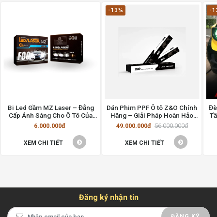
-13%
-1
Bi Led Gầm MZ Laser – Đẳng
Dán Phim PPF Ô tô Z&O Chính
Đè
Cấp Ánh Sáng Cho Ô Tô Của
Hãng – Giải Pháp Hoàn Hảo
Tầ
Bạn
Cho Xe Của Bạn
6.000.000đ
49.000.000đ
56.000.000đ
XEM CHI TIẾT
XEM CHI TIẾT
Đăng ký nhận tin
ĐĂNG KÝ