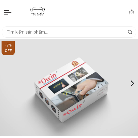
-7%
OFF