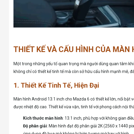
THIẾT KẾ VÀ CẤU HÌNH CỦA MÀN 
Một trong những yếu tố quan trọng mà người dùng quan tâm khi lự
không chỉ có thiết kế tinh tế mà còn sở hữu cấu hình mạnh mẽ, 
1. Thiết Kế Tinh Tế, Hiện Đại
Màn hình Android 13.1 inch cho Mazda 6 có thiết kế lớn, nổi bật 
được nhiệt độ cao. Thiết kế vừa vặn, tinh tế với phong cách nội 
Kích thước màn hình
: 13.1 inch, phù hợp với không gian đi
Độ phân giải
: Màn hình đạt độ phân giải 2K (2560 x 1440 p
ứng dụng đồ họa mà không bị hiện tượng mờ hay vỡ hình.