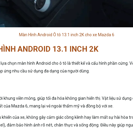
Màn Hình Android Ô tô 13.1 inch 2K cho xe Mazda 6
HÌNH ANDROID 13.1 INCH 2K
a chọn màn hình Android cho ô tô là thiết kế và cấu hình phần cứng. Vớ
đáp ứng nhu cầu sử dụng đa dạng của người dùng.
với khung viền mỏng, giúp tối đa hóa không gian hiển thị. Vật liệu sử dụ
thất của Mazda 6, mang lại vẻ ngoài thẩm mỹ và đồng bộ với xe.
ều khiển của xe, không gây cảm giác cồng kềnh hay làm mất sự hài hòa tron
ixel), đảm bảo hình ảnh rõ nét, chân thực và sống động. Điều này giúp n