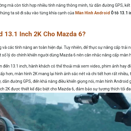
ường mà còn tích hợp nhiều tính năng thông minh, từ dẫn đường GPS, kết n
, chúng ta sẽ đi sâu vào từng khía cạnh của
Màn Hình Android
Ô tô 13.1 
d 13.1 Inch 2K Cho Mazda 6?
g và các tính năng an toàn hiện đại. Tuy nhiên, để thực sự nâng cấp trải 
một số lý do chính khiến người dùng Mazda 6 nên cân nhắc nâng cấp màn 
lên đến 13.1 inch, hành khách có thể thoải mái xem video, phim ảnh hay đ
hấp hơn, màn hình 2K mang lại hình ảnh sắc nét và chi tiết hơn rất nhiều, 
y, dẫn đường GPS, đến khả năng điều khiển giọng nói, màn hình Android giú
nch 2K được thiết kế đặc biệt cho Mazda 6, đảm bảo sự tương thích tối đa