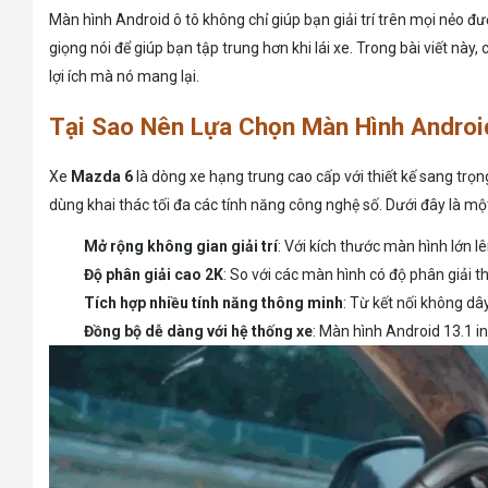
Màn hình Android ô tô không chỉ giúp bạn giải trí trên mọi nẻo đ
giọng nói để giúp bạn tập trung hơn khi lái xe. Trong bài viết này
lợi ích mà nó mang lại.
Tại Sao Nên Lựa Chọn Màn Hình Androi
Xe
Mazda 6
là dòng xe hạng trung cao cấp với thiết kế sang trọn
dùng khai thác tối đa các tính năng công nghệ số. Dưới đây là 
Mở rộng không gian giải trí
: Với kích thước màn hình lớn 
Độ phân giải cao 2K
: So với các màn hình có độ phân giải t
Tích hợp nhiều tính năng thông minh
: Từ kết nối không dâ
Đồng bộ dễ dàng với hệ thống xe
: Màn hình Android 13.1 i