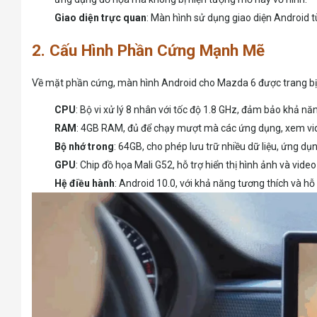
Giao diện trực quan
: Màn hình sử dụng giao diện Android 
2. Cấu Hình Phần Cứng Mạnh Mẽ
Về mặt phần cứng, màn hình Android cho Mazda 6 được trang bị b
CPU
: Bộ vi xử lý 8 nhân với tốc độ 1.8 GHz, đảm bảo khả nă
RAM
: 4GB RAM, đủ để chạy mượt mà các ứng dụng, xem vide
Bộ nhớ trong
: 64GB, cho phép lưu trữ nhiều dữ liệu, ứng dụ
GPU
: Chip đồ họa Mali G52, hỗ trợ hiển thị hình ảnh và vide
Hệ điều hành
: Android 10.0, với khả năng tương thích và h