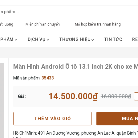
t lượng
Miễn phí vận chuyển
Mở hộp kiểm tra nhận hàng
 PHẨM
DỊCH VỤ
THƯƠNG HIỆU
TIN TỨC
RE
Màn Hình Android Ô tô 13.1 inch 2K cho xe 
Mã sản phẩm:
35433
14.500.000₫
16.000.000₫
Giá:
THÊM VÀO GIỎ
MUA 
Hồ Chí Minh: 491 An Dương Vương, phường An Lạc A, quận Bình T