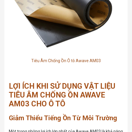
Tiêu Âm Chống Ồn Ô tô Awave AM03
LỢI ÍCH KHI SỬ DỤNG VẬT LIỆU
TIÊU ÂM CHỐNG ỒN AWAVE
AM03 CHO Ô TÔ
Giảm Thiểu Tiếng Ồn Từ Môi Trường
Một trong những lợi ích lớn nhất của Awave AM03 là khả năng