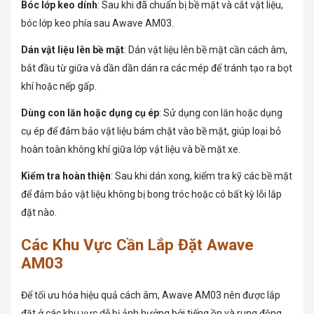
Bóc lớp keo dính
: Sau khi đã chuẩn bị bề mặt và cắt vật liệu,
bóc lớp keo phía sau Awave AM03.
Dán vật liệu lên bề mặt
: Dán vật liệu lên bề mặt cần cách âm,
bắt đầu từ giữa và dần dần dán ra các mép để tránh tạo ra bọt
khí hoặc nếp gấp.
Dùng con lăn hoặc dụng cụ ép
: Sử dụng con lăn hoặc dụng
cụ ép để đảm bảo vật liệu bám chặt vào bề mặt, giúp loại bỏ
hoàn toàn không khí giữa lớp vật liệu và bề mặt xe.
Kiểm tra hoàn thiện
: Sau khi dán xong, kiểm tra kỹ các bề mặt
để đảm bảo vật liệu không bị bong tróc hoặc có bất kỳ lỗi lắp
đặt nào.
Các Khu Vực Cần Lắp Đặt Awave
AM03
Để tối ưu hóa hiệu quả cách âm, Awave AM03 nên được lắp
đặt ở các khu vực dễ bị ảnh hưởng bởi tiếng ồn và rung động,