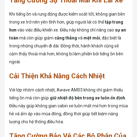
Tăng Cường Sự Thoải Mái Khi Lái Xe
Khi tiếng ồn và rung động được kiểm soát tốt, không gian bên
trong xe trở nên yên tĩnh hơn, giúp người lái có thể
tập trung
hơn
vào việc điều khiển xe. Điều này không chỉ nâng cao
sự an
toàn
mà còn giúp giảm
căng thẳng
và
mệt mỏi
, đặc biệt là
trong những chuyến đi dài. Đồng thời, hành khách cũng sẽ
cảm thấy thoải mái hơn, không bị làm phiền bởi tiếng ồn bên
ngoài.
Cải Thiện Khả Năng Cách Nhiệt
Với lớp nhôm cách nhiệt, Awave AM03 không chỉ giảm thiểu
tiếng ồn mà còn giúp
giữ nhiệt độ bên trong xe luôn ổn định
.
Điều này giúp không gian cabin xe luôn mát mẻ hơn trong mùa
hè và ấm áp vào mùa đông, đồng thời giúp tiết kiệm năng
lượng cho hệ thống điều hòa.
Tăng Cường Bảo Vệ Các Bộ Phận Của