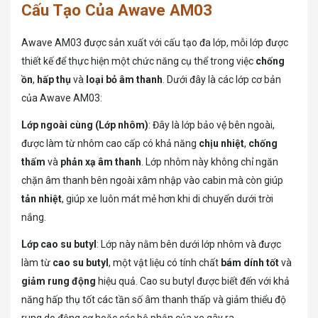
Cấu Tạo Của Awave AM03
Awave AM03 được sản xuất với cấu tạo đa lớp, mỗi lớp được
thiết kế để thực hiện một chức năng cụ thể trong việc
chống
ồn
,
hấp thụ
và
loại bỏ âm thanh
. Dưới đây là các lớp cơ bản
của Awave AM03:
Lớp ngoài cùng (Lớp nhôm)
: Đây là lớp bảo vệ bên ngoài,
được làm từ nhôm cao cấp có khả năng
chịu nhiệt
,
chống
thấm
và
phản xạ âm thanh
. Lớp nhôm này không chỉ ngăn
chặn âm thanh bên ngoài xâm nhập vào cabin mà còn giúp
tản nhiệt
, giúp xe luôn mát mẻ hơn khi di chuyển dưới trời
nắng.
Lớp cao su butyl
: Lớp này nằm bên dưới lớp nhôm và được
làm từ
cao su butyl
, một vật liệu có tính chất
bám dính tốt
và
giảm rung động
hiệu quả. Cao su butyl được biết đến với khả
năng hấp thụ tốt các tần số âm thanh thấp và giảm thiểu độ