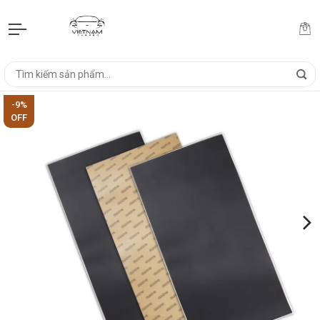
-9%
OFF