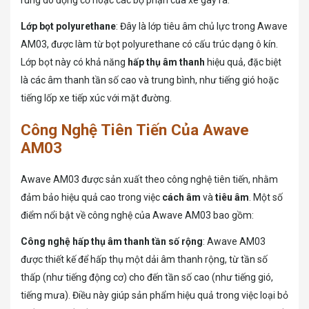
rung do động cơ hoặc các bộ phận của xe gây ra.
Lớp bọt polyurethane
: Đây là lớp tiêu âm chủ lực trong Awave
AM03, được làm từ bọt polyurethane có cấu trúc dạng ô kín.
Lớp bọt này có khả năng
hấp thụ âm thanh
hiệu quả, đặc biệt
là các âm thanh tần số cao và trung bình, như tiếng gió hoặc
tiếng lốp xe tiếp xúc với mặt đường.
Công Nghệ Tiên Tiến Của Awave
AM03
Awave AM03 được sản xuất theo công nghệ tiên tiến, nhằm
đảm bảo hiệu quả cao trong việc
cách âm
và
tiêu âm
. Một số
điểm nổi bật về công nghệ của Awave AM03 bao gồm:
Công nghệ hấp thụ âm thanh tần số rộng
: Awave AM03
được thiết kế để hấp thụ một dải âm thanh rộng, từ tần số
thấp (như tiếng động cơ) cho đến tần số cao (như tiếng gió,
tiếng mưa). Điều này giúp sản phẩm hiệu quả trong việc loại bỏ