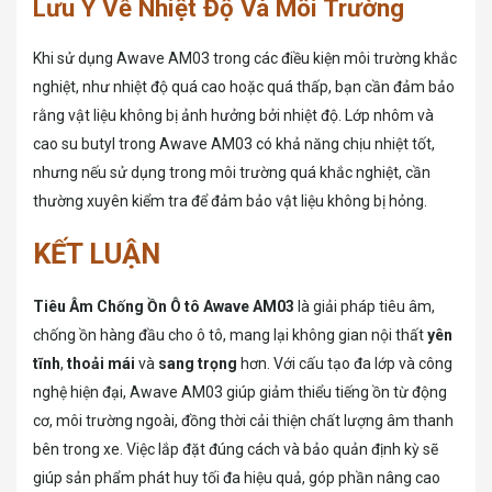
Lưu Ý Về Nhiệt Độ Và Môi Trường
Khi sử dụng Awave AM03 trong các điều kiện môi trường khắc
nghiệt, như nhiệt độ quá cao hoặc quá thấp, bạn cần đảm bảo
rằng vật liệu không bị ảnh hưởng bởi nhiệt độ. Lớp nhôm và
cao su butyl trong Awave AM03 có khả năng chịu nhiệt tốt,
nhưng nếu sử dụng trong môi trường quá khắc nghiệt, cần
thường xuyên kiểm tra để đảm bảo vật liệu không bị hỏng.
KẾT LUẬN
Tiêu Âm Chống Ồn Ô tô Awave AM03
là giải pháp tiêu âm,
chống ồn hàng đầu cho ô tô, mang lại không gian nội thất
yên
tĩnh
,
thoải mái
và
sang trọng
hơn. Với cấu tạo đa lớp và công
nghệ hiện đại, Awave AM03 giúp giảm thiểu tiếng ồn từ động
cơ, môi trường ngoài, đồng thời cải thiện chất lượng âm thanh
bên trong xe. Việc lắp đặt đúng cách và bảo quản định kỳ sẽ
giúp sản phẩm phát huy tối đa hiệu quả, góp phần nâng cao