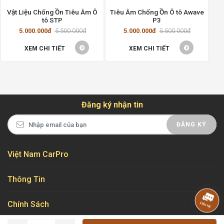
Vật Liệu Chống Ồn Tiêu Âm Ô
Tiêu Âm Chống Ồn Ô tô Awave
tô STP
P3
5.000.000đ
5.500.000đ
5.000.000đ
5.500.000đ
XEM CHI TIẾT
XEM CHI TIẾT
Đăng ký nhận tin
ĐĂNG KÝ
Việt Nam CarPro
Thông Tin
Chính Sách