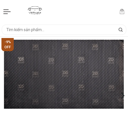
-9%
OFF