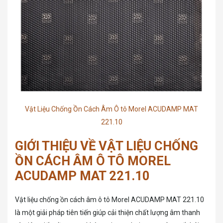
Vật Liệu Chống Ồn Cách Âm Ô tô Morel ACUDAMP MAT
221.10
GIỚI THIỆU VỀ VẬT LIỆU CHỐNG
ỒN CÁCH ÂM Ô TÔ MOREL
ACUDAMP MAT 221.10
Vật liệu chống ồn cách âm ô tô Morel ACUDAMP MAT 221.10
là một giải pháp tiên tiến giúp cải thiện chất lượng âm thanh