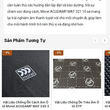
cần tuân thủ các hướng dẫn lắp đặt và bảo dưỡng. Với sự
chăm sóc đúng cách, Morel ACUDAMP MAT 221.10 sẽ mang
lại trải nghiệm âm thanh tuyệt vời cho mỗi chuyến đi, giúp làm
cho mỗi hành trình trở nên thú vị và đáng nhớ hơn.
Sản Phẩm Tương Tự
-9%
-9%
-
Vật Liệu Chống Ồn Cách Âm Ô
Vật Liệu Chống Ồn Tiêu Âm Ô
Vậ
tô Morel ACUDAMP MAT 345.5
tô STP
tô