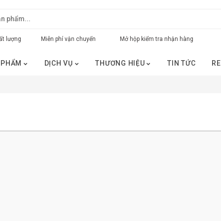
t lượng
Miễn phí vận chuyển
Mở hộp kiểm tra nhận hàng
 PHẨM
DỊCH VỤ
THƯƠNG HIỆU
TIN TỨC
RE