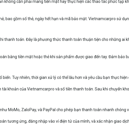
Bạn không cần phải mang tiền mặt hay thực hiện các thao tác phức tạp kh
 thẻ, bao gồm số thẻ, ngày hết hạn và mã bảo mật. Vietnamcarpro sử dụng
hi thanh toán. Đây là phương thức thanh toán thuận tiện cho những a
oán bằng tiền mặt hoặc thẻ khi sản phẩm được giao đến tay. Đảm bảo bạ
iến. Tuy nhiên, thời gian xử lý có thể lâu hơn và yêu cầu bạn thực hiệ
 tài khoản của Vietnamcarpro và số tiền thanh toán. Sau khi chuyển kho
n tử như MoMo, ZaloPay, và PayPal cho phép bạn thanh toán nhanh chóng 
án tương ứng, đăng nhập vào ví điện tử của mình, và xác nhận giao dịch. Q