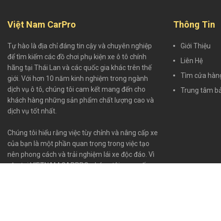
Việt Nam CarPro
Thông Tin
Tự hào là địa chỉ đáng tin cậy và chuyên nghiệp
Giới Thiệu
để tìm kiếm các đồ chơi phụ kiện xe ô tô chính
Liên Hệ
hãng tại Thái Lan và các quốc gia khác trên thế
Tìm cửa hàn
giới. Với hơn 10 năm kinh nghiệm trong ngành
dịch vụ ô tô, chúng tôi cam kết mang đến cho
Trung tâm b
khách hàng những sản phẩm chất lượng cao và
dịch vụ tốt nhất.
Chúng tôi hiểu rằng việc tùy chỉnh và nâng cấp xe
của bạn là một phần quan trọng trong việc tạo
nên phong cách và trải nghiệm lái xe độc đáo. Vì
vậy, tại VIETNAM CARPRO, chúng tôi cung cấp
một bộ sưu tập đa dạng của các đồ chơi phụ kiện
chính hãng để bạn có thể tùy chỉnh và nâng cấp
xe của mình theo ý thích riêng.