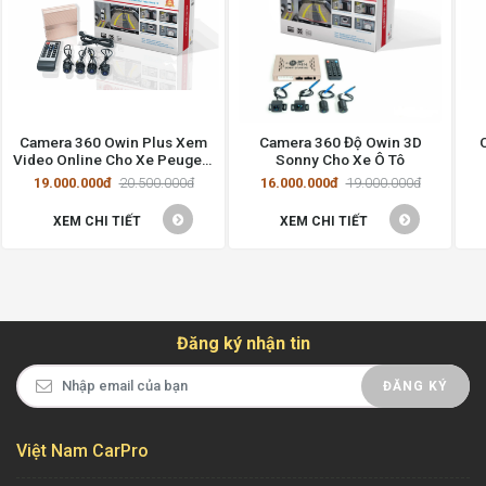
Camera 360 Owin Plus Xem
Camera 360 Độ Owin 3D
Video Online Cho Xe Peugeot
Sonny Cho Xe Ô Tô
3008
19.000.000đ
20.500.000đ
16.000.000đ
19.000.000đ
XEM CHI TIẾT
XEM CHI TIẾT
Đăng ký nhận tin
ĐĂNG KÝ
Việt Nam CarPro