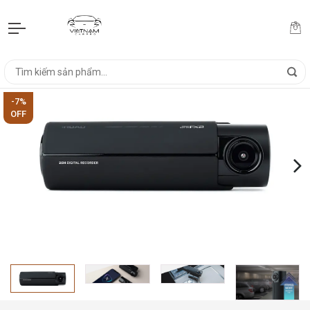
-7%
OFF