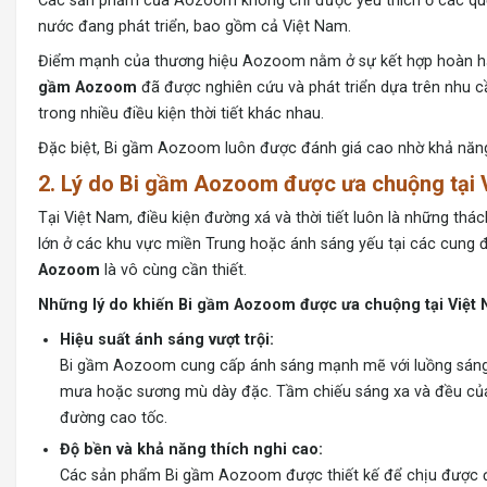
Các sản phẩm của Aozoom không chỉ được yêu thích ở các quốc 
nước đang phát triển, bao gồm cả Việt Nam.
Điểm mạnh của thương hiệu Aozoom nằm ở sự kết hợp hoàn hảo 
gầm Aozoom
đã được nghiên cứu và phát triển dựa trên nhu 
trong nhiều điều kiện thời tiết khác nhau.
Đặc biệt, Bi gầm Aozoom luôn được đánh giá cao nhờ khả năng 
2. Lý do Bi gầm Aozoom được ưa chuộng tại 
Tại Việt Nam, điều kiện đường xá và thời tiết luôn là những thác
lớn ở các khu vực miền Trung hoặc ánh sáng yếu tại các cung
Aozoom
là vô cùng cần thiết.
Những lý do khiến Bi gầm Aozoom được ưa chuộng tại Việt
Hiệu suất ánh sáng vượt trội:
Bi gầm Aozoom cung cấp ánh sáng mạnh mẽ với luồng sáng tập
mưa hoặc sương mù dày đặc. Tầm chiếu sáng xa và đều của 
đường cao tốc.
Độ bền và khả năng thích nghi cao:
Các sản phẩm Bi gầm Aozoom được thiết kế để chịu được điề