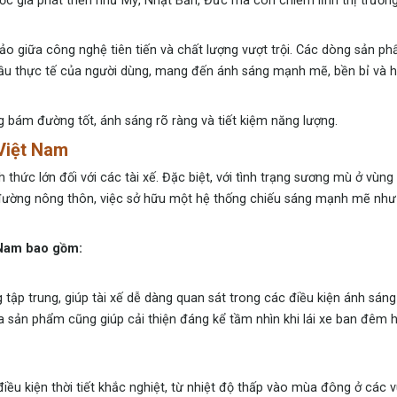
gia phát triển như Mỹ, Nhật Bản, Đức mà còn chiếm lĩnh thị trường
giữa công nghệ tiên tiến và chất lượng vượt trội. Các dòng sản p
cầu thực tế của người dùng, mang đến ánh sáng mạnh mẽ, bền bỉ và h
bám đường tốt, ánh sáng rõ ràng và tiết kiệm năng lượng.
Việt Nam
h thức lớn đối với các tài xế. Đặc biệt, với tình trạng sương mù ở vùng
 đường nông thôn, việc sở hữu một hệ thống chiếu sáng mạnh mẽ nh
 Nam bao gồm:
 trung, giúp tài xế dễ dàng quan sát trong các điều kiện ánh sáng 
sản phẩm cũng giúp cải thiện đáng kể tầm nhìn khi lái xe ban đêm 
u kiện thời tiết khắc nghiệt, từ nhiệt độ thấp vào mùa đông ở các 