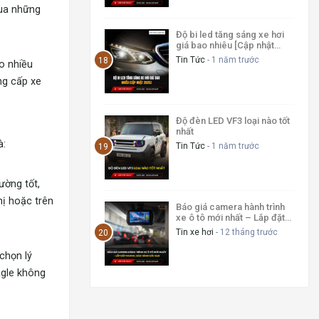
qua những
Độ bi led tăng sáng xe hơi
giá bao nhiêu [Cập nhật
2025]
Tin Tức
- 1 năm trước
o nhiều
ng cấp xe
Độ đèn LED VF3 loại nào tốt
nhất
à:
Tin Tức
- 1 năm trước
ường tốt,
hị hoặc trên
Báo giá camera hành trình
xe ô tô mới nhất – Lắp đặt
nhanh, bảo hành dài hạn
Tin xe hơi
- 12 tháng trước
chọn lý
agle không