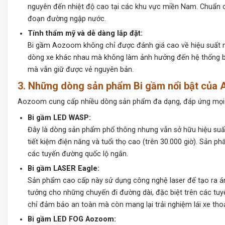
nguyên đến nhiệt độ cao tại các khu vực miền Nam. Chuẩn 
đoạn đường ngập nước.
Tính thẩm mỹ và dễ dàng lắp đặt:
Bi gầm Aozoom không chỉ được đánh giá cao về hiệu suất mà
dòng xe khác nhau mà không làm ảnh hưởng đến hệ thống ba
mà vẫn giữ được vẻ nguyên bản.
3. Những dòng sản phẩm Bi gầm nổi bật của
Aozoom cung cấp nhiều dòng sản phẩm đa dạng, đáp ứng mọi nh
Bi gầm LED WASP:
Đây là dòng sản phẩm phổ thông nhưng vẫn sở hữu hiệu suấ
tiết kiệm điện năng và tuổi thọ cao (trên 30.000 giờ). Sản p
các tuyến đường quốc lộ ngắn.
Bi gầm LASER Eagle:
Sản phẩm cao cấp này sử dụng công nghệ laser để tạo ra ánh
tưởng cho những chuyến đi đường dài, đặc biệt trên các tu
chỉ đảm bảo an toàn mà còn mang lại trải nghiệm lái xe thoải
Bi gầm LED FOG Aozoom: