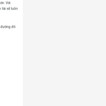
ớn. Với
tài xế luôn
ả đường đô