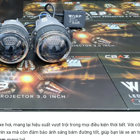
 hơi, mang lại hiệu suất vượt trội trong mọi điều kiện thời tiết. Với 
hìn xa mà còn đảm bảo ánh sáng bám đường tốt, giúp bạn lái xe an t
oom
mang lại!