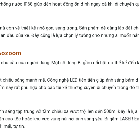
chống nước IP68 giúp đèn hoạt động ổn định ngay cả khi di chuyển 
 còn về thiết kế nhỏ gọn, sang trọng. Sản phẩm dễ dàng lắp đặt ch
n đầu của xe. Đây cũng là lựa chọn lý tưởng cho những ai muốn nâ
 Aozoom
u cầu của người dùng. Một số dòng Bi gầm nổi bật có thể kể đến l
t chiếu sáng mạnh mẽ. Công nghệ LED tiên tiến giúp ánh sáng bám đ
hẩm này rất phù hợp cho các tài xế thường xuyên di chuyển trong đô t
 sáng tập trung với tầm chiếu xa vượt trội lên đến 500m. Đây là lựa 
yến cao tốc hoặc khu vực vùng núi nơi ánh sáng yếu. Bi gầm LASER E
 mái, tự tin.