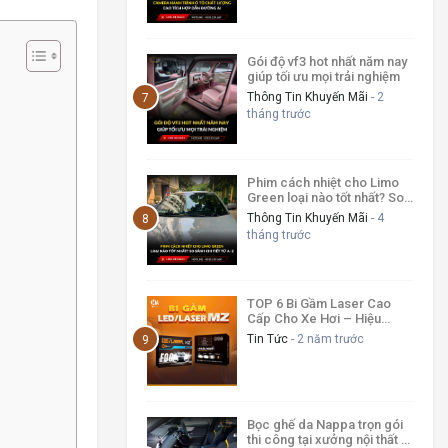
Gói độ vf3 hot nhất năm nay
giúp tối ưu mọi trải nghiệm
Thông Tin Khuyến Mãi
- 2
tháng trước
Phim cách nhiệt cho Limo
Green loại nào tốt nhất? So
sánh chi tiết từ A–Z
Thông Tin Khuyến Mãi
- 4
tháng trước
TOP 6 Bi Gầm Laser Cao
Cấp Cho Xe Hơi – Hiệu
Năng Đỉnh Cao
Tin Tức
- 2 năm trước
Bọc ghế da Nappa trọn gói
thi công tại xưởng nội thất ô