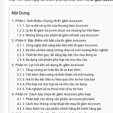
Nội Dung
Phần I: Giới thiệu chung về Bi gầm Aozoom
1. Sự ra đời và uy tín của thương hiệu Aozoom
2. Lý do Bi gầm Aozoom được ưa chuộng tại Việt Nam
3. Những dòng sản phẩm Bi gầm nổi bật của Aozoom
Phần II: Đặc điểm nổi bật của Bi gầm Aozoom
1. Công nghệ ánh sáng tiên tiến trên Bi gầm Aozoom
2. Độ bền và khả năng chống chịu với môi trường khắc nghiệt
3. Thiết kế nhỏ gọn, dễ dàng lắp đặt cho mọi dòng xe
4. Đa dạng sản phẩm phù hợp với mọi nhu cầu
Phần III: Lợi ích khi sử dụng Bi gầm Aozoom
1. Tăng cường an toàn khi lái xe ban đêm
2. Tiết kiệm điện năng và thân thiện với môi trường
3. Giá trị lâu dài: Đầu tư hiệu quả cho xe hơi của bạn
4. Phù hợp với mọi loại xe và nhu cầu sử dụng
5. Trải nghiệm lái xe thoải mái và tự tin hơn
Phần IV: Cách lựa chọn Bi gầm Aozoom phù hợp
1. Phân biệt các dòng sản phẩm Aozoom phổ biến
2. Cách đọc thông số kỹ thuật khi mua Bi gầm Aozoom
3. Mẹo kiểm tra sản phẩm chính hãng để tránh hàng giả