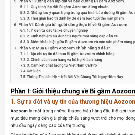
Phần V: Hướng dẫn lắp đặt và bảo dưỡng Bi gầm Aozoom
1. Quy trình lắp đặt Bi gầm Aozoom đúng chuẩn
2. Những lưu ý quan trọng trong quá trình bảo dưỡng Bi gầm A
3. Thời gian bảo trì định kỳ để đảm bảo tuổi thọ sản phẩm
Phần VI: Đánh giá từ người dùng thực tế về Bi gầm Aozoom
1. Ý kiến từ các tài xế chuyên nghiệp
2. Kinh nghiệm sử dụng từ người mới nâng cấp đèn xe
3. Điểm khác biệt giữa Bi gầm Aozoom và các sản phẩm cùng 
Phần VII: Mua Bi gầm Aozoom chính hãng ở đâu?
1. Địa chỉ uy tín để mua Bi gầm Aozoom chính hãng
2. Chính sách bán hàng và hỗ trợ khách hàng
3. Cam kết chất lượng từ Việt Nam CarPro
Kết luận
Thông Tin Liên Hệ – Kết Nối Với Chúng Tôi Ngay Hôm Nay
Phần I: Giới thiệu chung về Bi gầm Aozoo
1. Sự ra đời và uy tín của thương hiệu Aozoo
Aozoom
là một trong những thương hiệu hàng đầu thế giới trong
mục tiêu mang đến giải pháp chiếu sáng vượt trội cho mọi dò
nhu cầu ngày càng cao của thị trường.