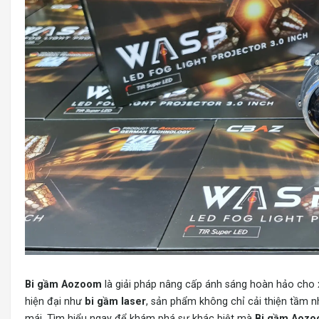
Bi gầm Aozoom
là giải pháp nâng cấp ánh sáng hoàn hảo cho xe
hiện đại như
bi gầm laser
, sản phẩm không chỉ cải thiện tầm n
mái. Tìm hiểu ngay để khám phá sự khác biệt mà
Bi gầm Aoz