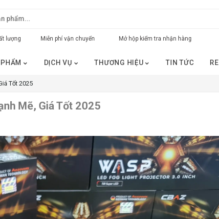
t lượng
Miễn phí vận chuyển
Mở hộp kiểm tra nhận hàng
 PHẨM
DỊCH VỤ
THƯƠNG HIỆU
TIN TỨC
RE
iá Tốt 2025
nh Mẽ, Giá Tốt 2025