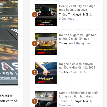
Gói độ xe VF3 lột xác diện
mạo hoàn toàn 2026
Thông Tin Khuyến Mãi
- 2
tháng trước
Độ đèn bi gầm VF5 giá bao
nhiêu rẻ nhất hiện nay
Tin xe hơi
- 8 tháng trước
Độ ghế điện ô tô chuyên
nghiệp – Giá tốt nhất 2025
Tin Tức
- 1 năm trước
Camera hành trình ô tô chất
công nghệ
lượng cao tích hợp dẫn
đường AI
oàn và thoải
Thông Tin Khuyến Mãi
- 6
tháng trước