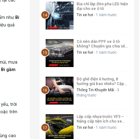
 tại các
Địa chỉ lắp đèn pha LED hiện
đại cho xe ô tô
Tin xe hơi
- 1 năm trước
hẩm như
Bi
iệu quả
Có nên dán PPF xe ô tô
không? Chuyên gia chia sẻ
thật
Tin xe hơi
- 1 năm trước
 núi, mưa
ư
Bi gầm
Độ ghế điện 6 hướng, 8
hướng giá bao nhiêu? Cập
nhật mới nhất 2026
Thông Tin Khuyến Mãi
- 3
tháng trước
yếu, trời
hoặc trên
Lắp cốp nhựa trước VF3 –
Nâng cấp tiện ích cho xe
VinFast của bạn
Tin xe hơi
- 1 năm trước
vùng cao