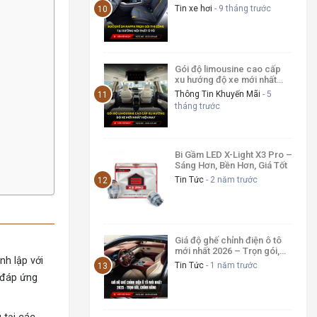
tô
Tin xe hơi
- 9 tháng trước
Gói độ limousine cao cấp
xu hướng độ xe mới nhất
hiện nay
Thông Tin Khuyến Mãi
- 5
tháng trước
Bi Gầm LED X-Light X3 Pro –
Sáng Hơn, Bền Hơn, Giá Tốt
Tin Tức
- 2 năm trước
Giá độ ghế chỉnh điện ô tô
mới nhất 2026 – Trọn gói,
nh lập với
Chính Hãng
Tin Tức
- 1 năm trước
 đáp ứng