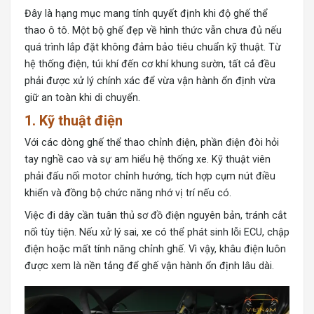
Đây là hạng mục mang tính quyết định khi độ ghế thể
thao ô tô. Một bộ ghế đẹp về hình thức vẫn chưa đủ nếu
quá trình lắp đặt không đảm bảo tiêu chuẩn kỹ thuật. Từ
hệ thống điện, túi khí đến cơ khí khung sườn, tất cả đều
phải được xử lý chính xác để vừa vận hành ổn định vừa
giữ an toàn khi di chuyển.
1. Kỹ thuật điện
Với các dòng ghế thể thao chỉnh điện, phần điện đòi hỏi
tay nghề cao và sự am hiểu hệ thống xe. Kỹ thuật viên
phải đấu nối motor chỉnh hướng, tích hợp cụm nút điều
khiển và đồng bộ chức năng nhớ vị trí nếu có.
Việc đi dây cần tuân thủ sơ đồ điện nguyên bản, tránh cắt
nối tùy tiện. Nếu xử lý sai, xe có thể phát sinh lỗi ECU, chập
điện hoặc mất tính năng chỉnh ghế. Vì vậy, khâu điện luôn
được xem là nền tảng để ghế vận hành ổn định lâu dài.