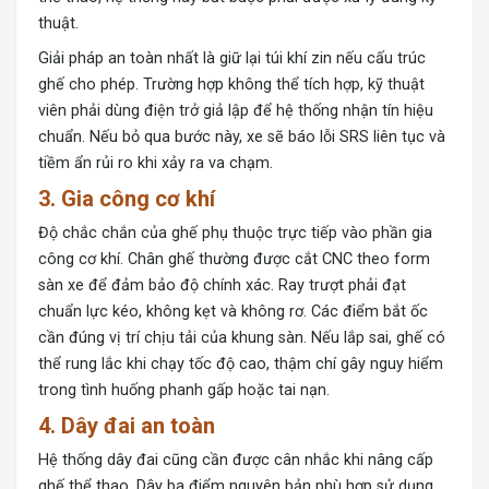
thuật.
Giải pháp an toàn nhất là giữ lại túi khí zin nếu cấu trúc
ghế cho phép. Trường hợp không thể tích hợp, kỹ thuật
viên phải dùng điện trở giả lập để hệ thống nhận tín hiệu
chuẩn. Nếu bỏ qua bước này, xe sẽ báo lỗi SRS liên tục và
tiềm ẩn rủi ro khi xảy ra va chạm.
3. Gia công cơ khí
Độ chắc chắn của ghế phụ thuộc trực tiếp vào phần gia
công cơ khí. Chân ghế thường được
cắt CNC
theo form
sàn xe để đảm bảo độ chính xác. Ray trượt phải đạt
chuẩn lực kéo, không kẹt và không rơ. Các điểm bắt ốc
cần đúng vị trí chịu tải của khung sàn. Nếu lắp sai, ghế có
thể rung lắc khi chạy tốc độ cao, thậm chí gây nguy hiểm
trong tình huống phanh gấp hoặc tai nạn.
4. Dây đai an toàn
Hệ thống dây đai cũng cần được cân nhắc khi nâng cấp
ghế thể thao. Dây ba điểm nguyên bản phù hợp sử dụng