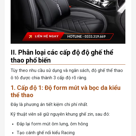
II. Phân loại các cấp độ độ ghế thể
thao phổ biến
Tùy theo nhu cầu sử dụng và ngân sách, độ ghế thể thao
ô tô được chia thành 3 cấp độ rõ ràng.
1. Cấp độ 1: Độ form mút và bọc da kiểu
thể thao
Đây là phương án tiết kiệm chi phí nhất.
Kỹ thuật viên sẽ giữ nguyên khung ghế zin, sau đó:
Đắp lại form mút ôm lưng, ôm hông
Tạo cánh ghế nổi kiểu Racing