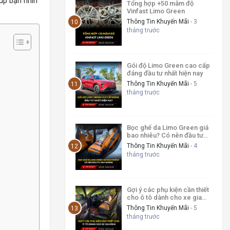
iúp bạn nhìn
Tổng hợp +50 mâm độ
Vinfast Limo Green
Thông Tin Khuyến Mãi
- 3
tháng trước
Gói độ Limo Green cao cấp
đáng đầu tư nhất hiện nay
Thông Tin Khuyến Mãi
- 5
tháng trước
Bọc ghế da Limo Green giá
bao nhiêu? Có nên đầu tư
hay không
Thông Tin Khuyến Mãi
- 4
tháng trước
Gợi ý các phụ kiện cần thiết
cho ô tô dành cho xe gia
đình
Thông Tin Khuyến Mãi
- 5
tháng trước