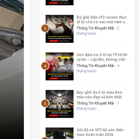
Độ ghế điện vf3 review thực
tế từ chủ xe sau một năm sử
dụng
Thông Tin Khuyến Mãi
- 2
tháng trước
Sơn dặm xe ô tô tại TPHCM
uy tín – Lấy liền, không chờ
đợi
Thông Tin Khuyến Mãi
- 4
tháng trước
Bọc ghế da ô tô màu đen
mẫu nào đẹp và bền nhất
Thông Tin Khuyến Mãi
- 7
tháng trước
Gói độ xe VF3 lột xác diện
mạo hoàn toàn 2026