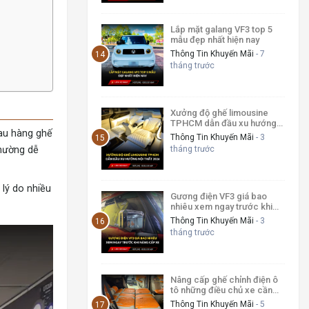
Lắp mặt galang VF3 top 5
mẫu đẹp nhất hiện nay
Thông Tin Khuyến Mãi
- 7
tháng trước
Xưởng độ ghế limousine
TPHCM dẫn đầu xu hướng
sau hàng ghế
nội thất 2026
Thông Tin Khuyến Mãi
- 3
tháng trước
thường dễ
 lý do nhiều
Gương điện VF3 giá bao
nhiêu xem ngay trước khi
nâng cấp xe 2026
Thông Tin Khuyến Mãi
- 3
tháng trước
Nâng cấp ghế chỉnh điện ô
tô những điều chủ xe cần
biết
Thông Tin Khuyến Mãi
- 5