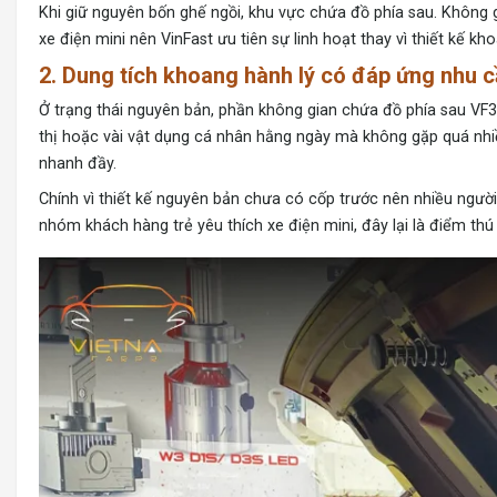
Khi giữ nguyên bốn ghế ngồi, khu vực chứa đồ phía sau. Không g
xe điện mini nên VinFast ưu tiên sự linh hoạt thay vì thiết kế kh
2. Dung tích khoang hành lý có đáp ứng nhu 
Ở trạng thái nguyên bản, phần không gian chứa đồ phía sau VF3
thị hoặc vài vật dụng cá nhân hằng ngày mà không gặp quá nhiều
nhanh đầy.
Chính vì thiết kế nguyên bản chưa có cốp trước nên nhiều người
nhóm khách hàng trẻ yêu thích xe điện mini, đây lại là điểm th