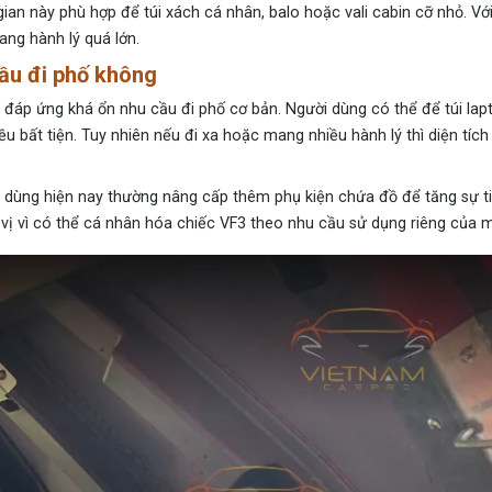
ian này phù hợp để túi xách cá nhân, balo hoặc vali cabin cỡ nhỏ. Với
oang hành lý quá lớn.
cầu đi phố không
 đáp ứng khá ổn nhu cầu đi phố cơ bản. Người dùng có thể để túi lapt
 bất tiện. Tuy nhiên nếu đi xa hoặc mang nhiều hành lý thì diện tích
 dùng hiện nay thường nâng cấp thêm phụ kiện chứa đồ để tăng sự tiệ
ú vị vì có thể cá nhân hóa chiếc VF3 theo nhu cầu sử dụng riêng của m