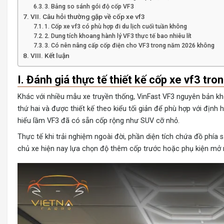
3. Bảng so sánh gói độ cốp VF3
VII. Câu hỏi thường gặp về cốp xe vf3
1. Cốp xe vf3 có phù hợp đi du lịch cuối tuần không
2. Dung tích khoang hành lý VF3 thực tế bao nhiêu lít
3. Có nên nâng cấp cốp điện cho VF3 trong năm 2026 không
VIII. Kết luận
I. Đánh giá thực tế thiết kế cốp xe vf3 tr
Khác với nhiều mẫu xe truyền thống, VinFast VF3 nguyên bản k
thứ hai và được thiết kế theo kiểu tối giản để phù hợp với định
hiểu lầm VF3 đã có sẵn cốp rộng như SUV cỡ nhỏ.
Thực tế khi trải nghiệm ngoài đời, phần diện tích chứa đồ phía
chủ xe hiện nay lựa chọn độ thêm cốp trước hoặc phụ kiện mở r