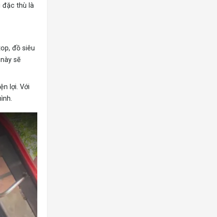
 đặc thù là
op, đồ siêu
 này sẽ
n lợi. Với
ình.