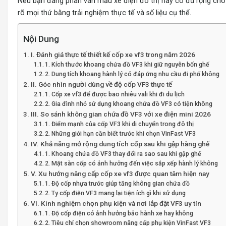
Nếu bạn đang phân vân mẫu xe điện đô thị này có đủ rộng cho nhu
rõ mọi thứ bằng trải nghiệm thực tế và số liệu cụ thể.
Nội Dung
I. Đánh giá thực tế thiết kế cốp xe vf3 trong năm 2026
1. Kích thước khoang chứa đồ VF3 khi giữ nguyên bốn ghế
2. Dung tích khoang hành lý có đáp ứng nhu cầu đi phố không
II. Góc nhìn người dùng về độ cốp VF3 thực tế
1. Cốp xe vf3 để được bao nhiêu vali khi đi du lịch
2. Gia đình nhỏ sử dụng khoang chứa đồ VF3 có tiện không
III. So sánh không gian chứa đồ VF3 với xe điện mini 2026
1. Điểm mạnh của cốp VF3 khi di chuyển trong đô thị
2. Những giới hạn cần biết trước khi chọn VinFast VF3
IV. Khả năng mở rộng dung tích cốp sau khi gập hàng ghế
1. Khoang chứa đồ VF3 thay đổi ra sao sau khi gập ghế
2. Mặt sàn cốp có ảnh hưởng đến việc sắp xếp hành lý không
V. Xu hướng nâng cấp cốp xe vf3 được quan tâm hiện nay
1. Độ cốp nhựa trước giúp tăng không gian chứa đồ
2. Ty cốp điện VF3 mang lại tiện ích gì khi sử dụng
VI. Kinh nghiệm chọn phụ kiện và nơi lắp đặt VF3 uy tín
1. Độ cốp điện có ảnh hưởng bảo hành xe hay không
2. Tiêu chí chọn showroom nâng cấp phụ kiện VinFast VF3