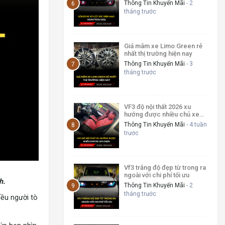
Thông Tin Khuyến Mãi
- 2
tháng trước
Giá mâm xe Limo Green rẻ
nhất thị trường hiện nay
Thông Tin Khuyến Mãi
- 3
tháng trước
VF3 độ nội thất 2026 xu
hướng được nhiều chủ xe
lựa chọn
Thông Tin Khuyến Mãi
- 4 tuần
trước
Vf3 trắng độ đẹp từ trong ra
ngoài với chi phí tối ưu
h.
Thông Tin Khuyến Mãi
- 2
tháng trước
iều người tò