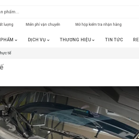
t lượng
Miễn phí vận chuyển
Mở hộp kiểm tra nhận hàng
 PHẨM
DỊCH VỤ
THƯƠNG HIỆU
TIN TỨC
RE
thực tế
tế