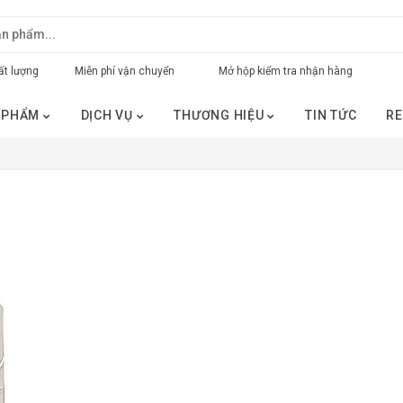
t lượng
Miễn phí vận chuyển
Mở hộp kiểm tra nhận hàng
 PHẨM
DỊCH VỤ
THƯƠNG HIỆU
TIN TỨC
RE