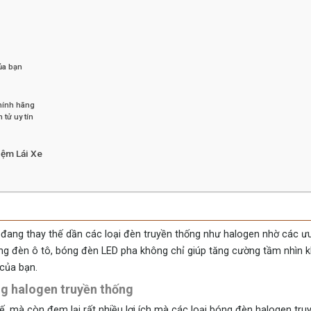
ủa bạn
chính hãng
 tử uy tín
iệm Lái Xe
 đang thay thế dần các loại đèn truyền thống như halogen nhờ các ư
rường đèn ô tô, bóng đèn LED pha không chỉ giúp tăng cường tầm nhìn k
của bạn.
ng halogen truyền thống
, mà còn đem lại rất nhiều lợi ích mà các loại bóng đèn halogen tru