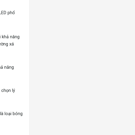
 LED phổ
ới khả năng
ường xá
hả năng
 chọn lý
là loại bóng