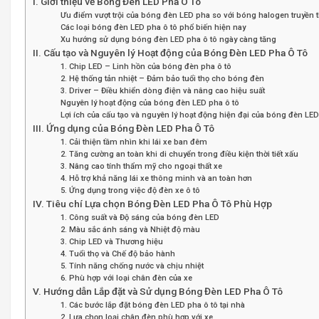
I. Giới thiệu về Bóng Đèn LED Pha Ô Tô
Ưu điểm vượt trội của bóng đèn LED pha so với bóng halogen truyền 
Các loại bóng đèn LED pha ô tô phổ biến hiện nay
Xu hướng sử dụng bóng đèn LED pha ô tô ngày càng tăng
II. Cấu tạo và Nguyên lý Hoạt động của Bóng Đèn LED Pha Ô Tô
1. Chip LED – Linh hồn của bóng đèn pha ô tô
2. Hệ thống tản nhiệt – Đảm bảo tuổi thọ cho bóng đèn
3. Driver – Điều khiển dòng điện và nâng cao hiệu suất
Nguyên lý hoạt động của bóng đèn LED pha ô tô
Lợi ích của cấu tạo và nguyên lý hoạt động hiện đại của bóng đèn LED
III. Ứng dụng của Bóng Đèn LED Pha Ô Tô
1. Cải thiện tầm nhìn khi lái xe ban đêm
2. Tăng cường an toàn khi di chuyển trong điều kiện thời tiết xấu
3. Nâng cao tính thẩm mỹ cho ngoại thất xe
4. Hỗ trợ khả năng lái xe thông minh và an toàn hơn
5. Ứng dụng trong việc độ đèn xe ô tô
IV. Tiêu chí Lựa chọn Bóng Đèn LED Pha Ô Tô Phù Hợp
1. Công suất và Độ sáng của bóng đèn LED
2. Màu sắc ánh sáng và Nhiệt độ màu
3. Chip LED và Thương hiệu
4. Tuổi thọ và Chế độ bảo hành
5. Tính năng chống nước và chịu nhiệt
6. Phù hợp với loại chân đèn của xe
V. Hướng dẫn Lắp đặt và Sử dụng Bóng Đèn LED Pha Ô Tô
1. Các bước lắp đặt bóng đèn LED pha ô tô tại nhà
2. Lựa chọn loại chân đèn phù hợp với xe