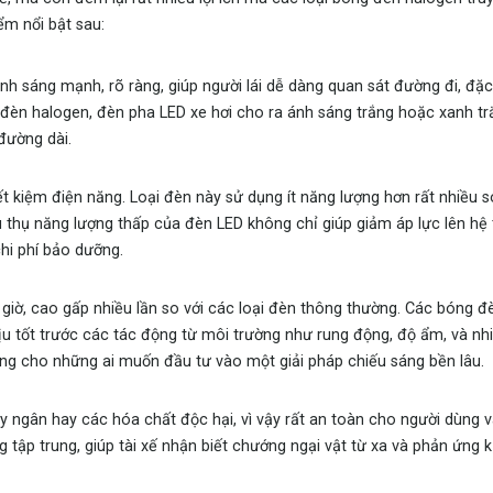
ểm nổi bật sau:
nh sáng mạnh, rõ ràng, giúp người lái dễ dàng quan sát đường đi, đặc b
 đèn halogen, đèn pha LED xe hơi cho ra ánh sáng trắng hoặc xanh trắ
đường dài.
t kiệm điện năng. Loại đèn này sử dụng ít năng lượng hơn rất nhiều s
u thụ năng lượng thấp của đèn LED không chỉ giúp giảm áp lực lên hệ
chi phí bảo dưỡng.
 giờ, cao gấp nhiều lần so với các loại đèn thông thường. Các bóng 
ịu tốt trước các tác động từ môi trường như rung động, độ ẩm, và nhi
ởng cho những ai muốn đầu tư vào một giải pháp chiếu sáng bền lâu.
 ngân hay các hóa chất độc hại, vì vậy rất an toàn cho người dùng v
 tập trung, giúp tài xế nhận biết chướng ngại vật từ xa và phản ứng kị