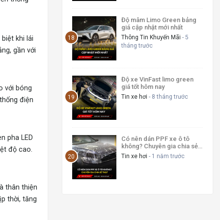
Độ mâm Limo Green bảng
giá cập nhật mới nhất
Thông Tin Khuyến Mãi
- 5
iệt khi lái
tháng trước
ng, gần với
Độ xe VinFast limo green
giá tốt hôm nay
o với bóng
Tin xe hơi
- 8 tháng trước
 thống điện
đèn pha LED
Có nên dán PPF xe ô tô
không? Chuyên gia chia sẻ
ệt độ cao.
thật
Tin xe hơi
- 1 năm trước
à thân thiện
p thời, tăng