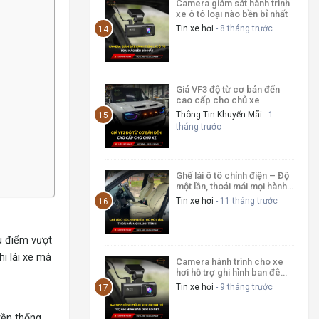
Camera giám sát hành trình
xe ô tô loại nào bền bỉ nhất
Tin xe hơi
- 8 tháng trước
Giá VF3 độ từ cơ bản đến
cao cấp cho chủ xe
Thông Tin Khuyến Mãi
- 1
tháng trước
Ghế lái ô tô chỉnh điện – Độ
một lần, thoải mái mọi hành
trình
Tin xe hơi
- 11 tháng trước
u điểm vượt
hi lái xe mà
Camera hành trình cho xe
hơi hỗ trợ ghi hình ban đêm
rõ nét
Tin xe hơi
- 9 tháng trước
yền thống