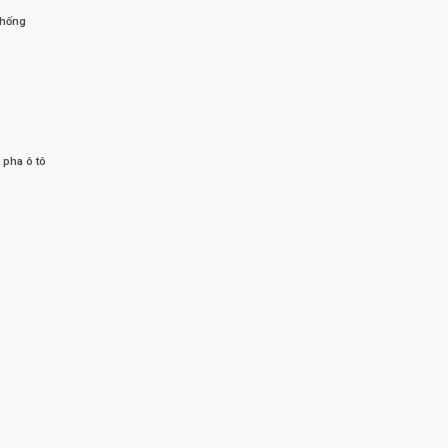
thống
 pha ô tô