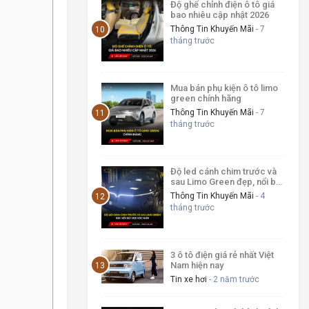
Độ ghế chỉnh điện ô tô giá
bao nhiêu cập nhật 2026
Thông Tin Khuyến Mãi
- 7
tháng trước
Mua bán phụ kiện ô tô limo
green chính hãng
Thông Tin Khuyến Mãi
- 7
tháng trước
Độ led cánh chim trước và
sau Limo Green đẹp, nổi bật
mọi góc nhìn
Thông Tin Khuyến Mãi
- 4
tháng trước
3 ô tô điện giá rẻ nhất Việt
Nam hiện nay
Tin xe hơi
- 2 năm trước