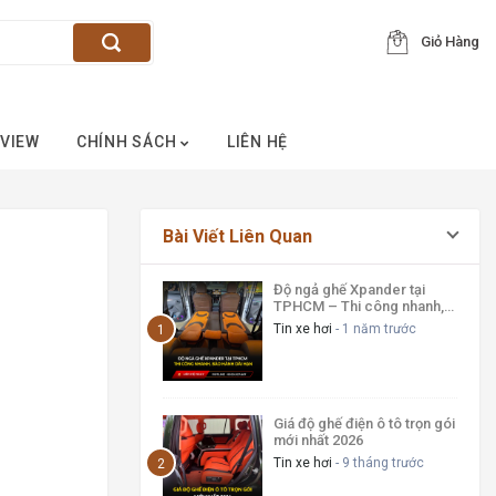
Giỏ Hàng
VIEW
CHÍNH SÁCH
LIÊN HỆ
Bài Viết Liên Quan
Độ ngả ghế Xpander tại
TPHCM – Thi công nhanh,
bảo hành dài hạn
Tin xe hơi
- 1 năm trước
Giá độ ghế điện ô tô trọn gói
mới nhất 2026
Tin xe hơi
- 9 tháng trước