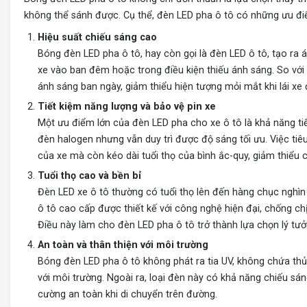
không thể sánh được. Cụ thể, đèn LED pha ô tô có những ưu đi
Hiệu suất chiếu sáng cao
Bóng đèn LED pha ô tô, hay còn gọi là đèn LED ô tô, tạo ra á
xe vào ban đêm hoặc trong điều kiện thiếu ánh sáng. So với
ánh sáng ban ngày, giảm thiểu hiện tượng mỏi mắt khi lái xe 
Tiết kiệm năng lượng và bảo vệ pin xe
Một ưu điểm lớn của đèn LED pha cho xe ô tô là khả năng tiế
đèn halogen nhưng vẫn duy trì được độ sáng tối ưu. Việc tiê
của xe mà còn kéo dài tuổi thọ của bình ắc-quy, giảm thiểu 
Tuổi thọ cao và bền bỉ
Đèn LED xe ô tô thường có tuổi thọ lên đến hàng chục nghìn
ô tô cao cấp được thiết kế với công nghệ hiện đại, chống ch
Điều này làm cho đèn LED pha ô tô trở thành lựa chọn lý tư
An toàn và thân thiện với môi trường
Bóng đèn LED pha ô tô không phát ra tia UV, không chứa thủy
với môi trường. Ngoài ra, loại đèn này có khả năng chiếu sáng
cường an toàn khi di chuyển trên đường.