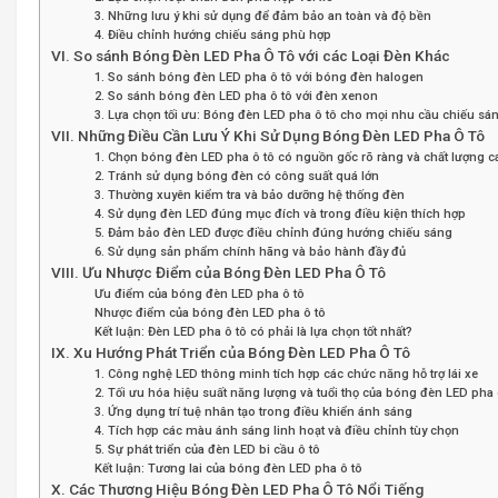
3. Những lưu ý khi sử dụng để đảm bảo an toàn và độ bền
4. Điều chỉnh hướng chiếu sáng phù hợp
VI. So sánh Bóng Đèn LED Pha Ô Tô với các Loại Đèn Khác
1. So sánh bóng đèn LED pha ô tô với bóng đèn halogen
2. So sánh bóng đèn LED pha ô tô với đèn xenon
3. Lựa chọn tối ưu: Bóng đèn LED pha ô tô cho mọi nhu cầu chiếu sá
VII. Những Điều Cần Lưu Ý Khi Sử Dụng Bóng Đèn LED Pha Ô Tô
1. Chọn bóng đèn LED pha ô tô có nguồn gốc rõ ràng và chất lượng c
2. Tránh sử dụng bóng đèn có công suất quá lớn
3. Thường xuyên kiểm tra và bảo dưỡng hệ thống đèn
4. Sử dụng đèn LED đúng mục đích và trong điều kiện thích hợp
5. Đảm bảo đèn LED được điều chỉnh đúng hướng chiếu sáng
6. Sử dụng sản phẩm chính hãng và bảo hành đầy đủ
VIII. Ưu Nhược Điểm của Bóng Đèn LED Pha Ô Tô
Ưu điểm của bóng đèn LED pha ô tô
Nhược điểm của bóng đèn LED pha ô tô
Kết luận: Đèn LED pha ô tô có phải là lựa chọn tốt nhất?
IX. Xu Hướng Phát Triển của Bóng Đèn LED Pha Ô Tô
1. Công nghệ LED thông minh tích hợp các chức năng hỗ trợ lái xe
2. Tối ưu hóa hiệu suất năng lượng và tuổi thọ của bóng đèn LED pha 
3. Ứng dụng trí tuệ nhân tạo trong điều khiển ánh sáng
4. Tích hợp các màu ánh sáng linh hoạt và điều chỉnh tùy chọn
5. Sự phát triển của đèn LED bi cầu ô tô
Kết luận: Tương lai của bóng đèn LED pha ô tô
X. Các Thương Hiệu Bóng Đèn LED Pha Ô Tô Nổi Tiếng