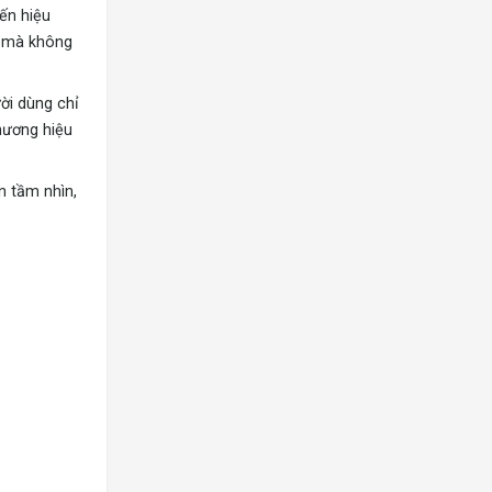
ến hiệu
e mà không
ười dùng chỉ
hương hiệu
n tầm nhìn,