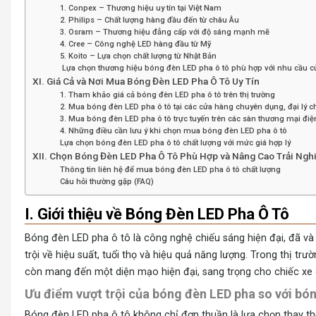
1. Conpex – Thương hiệu uy tín tại Việt Nam
2. Philips – Chất lượng hàng đầu đến từ châu Âu
3. Osram – Thương hiệu đẳng cấp với độ sáng mạnh mẽ
4. Cree – Công nghệ LED hàng đầu từ Mỹ
5. Koito – Lựa chọn chất lượng từ Nhật Bản
Lựa chọn thương hiệu bóng đèn LED pha ô tô phù hợp với nhu cầu c
XI. Giá Cả và Nơi Mua Bóng Đèn LED Pha Ô Tô Uy Tín
1. Tham khảo giá cả bóng đèn LED pha ô tô trên thị trường
2. Mua bóng đèn LED pha ô tô tại các cửa hàng chuyên dụng, đại lý 
3. Mua bóng đèn LED pha ô tô trực tuyến trên các sàn thương mại điện
4. Những điều cần lưu ý khi chọn mua bóng đèn LED pha ô tô
Lựa chọn bóng đèn LED pha ô tô chất lượng với mức giá hợp lý
XII. Chọn Bóng Đèn LED Pha Ô Tô Phù Hợp và Nâng Cao Trải Ngh
Thông tin liên hệ để mua bóng đèn LED pha ô tô chất lượng
Câu hỏi thường gặp (FAQ)
I. Giới thiệu về Bóng Đèn LED Pha Ô Tô
Bóng đèn LED pha ô tô là công nghệ chiếu sáng hiện đại, đã và
trội về hiệu suất, tuổi thọ và hiệu quả năng lượng. Trong thị t
còn mang đến một diện mạo hiện đại, sang trọng cho chiếc xe 
Ưu điểm vượt trội của bóng đèn LED pha so với bó
Bóng đèn LED pha ô tô không chỉ đơn thuần là lựa chọn thay thế