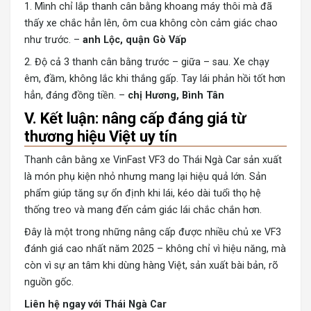
1. Mình chỉ lắp thanh cân bằng khoang máy thôi mà đã
thấy xe chắc hẳn lên, ôm cua không còn cảm giác chao
như trước. –
anh Lộc, quận Gò Vấp
2. Độ cả 3 thanh cân bằng trước – giữa – sau. Xe chạy
êm, đầm, không lắc khi thắng gấp. Tay lái phản hồi tốt hơn
hẳn, đáng đồng tiền. –
chị Hương, Bình Tân
V. Kết luận: nâng cấp đáng giá từ
thương hiệu Việt uy tín
Thanh cân bằng xe VinFast VF3 do Thái Ngà Car sản xuất
là món phụ kiện nhỏ nhưng mang lại hiệu quả lớn. Sản
phẩm giúp tăng sự ổn định khi lái, kéo dài tuổi thọ hệ
thống treo và mang đến cảm giác lái chắc chắn hơn.
Đây là một trong những nâng cấp được nhiều chủ xe VF3
đánh giá cao nhất năm 2025 – không chỉ vì hiệu năng, mà
còn vì sự an tâm khi dùng hàng Việt, sản xuất bài bản, rõ
nguồn gốc.
Liên hệ ngay với Thái Ngà Car