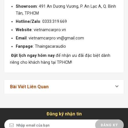
Showroom
: 491 An Dương Vương, P. An Lạc A, Q. Bình
Tân, TP.HCM
Hotline/Zalo
: 0333.319.669
Website
:
vietnamcarpro.vn
Email
:
vietnamcarpro.vn@gmail.com
Fanpage
: Thaingacaraudio
Đặt lịch ngay hôm nay
để nhận ưu đãi đặc biệt dành
riêng cho khách hàng tại TP.HCM!
Bài Viết Liên Quan
Đăng ký nhận tin
ĐĂNG KÝ