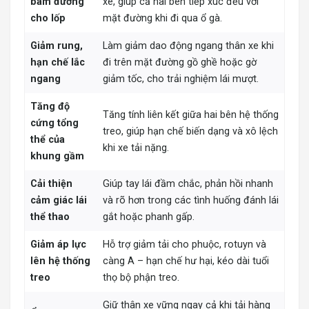
bám đường
xe, giúp cả hai bên tiếp xúc đều với
cho lốp
mặt đường khi đi qua ổ gà.
Giảm rung,
Làm giảm dao động ngang thân xe khi
hạn chế lắc
đi trên mặt đường gồ ghề hoặc gờ
ngang
giảm tốc, cho trải nghiệm lái mượt.
Tăng độ
Tăng tính liên kết giữa hai bên hệ thống
cứng tổng
treo, giúp hạn chế biến dạng và xô lệch
thể của
khi xe tải nặng.
khung gầm
Cải thiện
Giúp tay lái đầm chắc, phản hồi nhanh
cảm giác lái
và rõ hơn trong các tình huống đánh lái
thể thao
gắt hoặc phanh gấp.
Giảm áp lực
Hỗ trợ giảm tải cho phuộc, rotuyn và
lên hệ thống
càng A – hạn chế hư hại, kéo dài tuổi
treo
thọ bộ phận treo.
Giữ thân xe vững ngay cả khi tải hàng