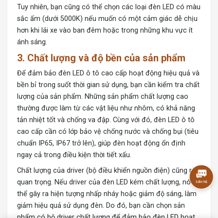
Tuy nhiên, bạn cũng có thể chọn các loại đèn LED có màu
sắc ấm (dưới 5000K) nếu muốn có một cảm giác dễ chịu
hơn khi lái xe vào ban đêm hoặc trong những khu vực ít
ánh sáng.
3.
Chất lượng và độ bền của sản phẩm
Để đảm bảo đèn LED ô tô cao cấp hoạt động hiệu quả và
bền bỉ trong suốt thời gian sử dụng, bạn cần kiểm tra chất
lượng của sản phẩm. Những sản phẩm chất lượng cao
thường được làm từ các vật liệu như nhôm, có khả năng
tản nhiệt tốt và chống va đập. Cùng với đó, đèn LED ô tô
cao cấp cần có lớp bảo vệ chống nước và chống bụi (tiêu
chuẩn IP65, IP67 trở lên), giúp đèn hoạt động ổn định
ngay cả trong điều kiện thời tiết xấu.
Chất lượng của driver (bộ điều khiển nguồn điện) cũng rất
quan trọng. Nếu driver của đèn LED kém chất lượng, nó có
thể gây ra hiện tượng nhấp nháy hoặc giảm độ sáng, làm
giảm hiệu quả sử dụng đèn. Do đó, bạn cần chọn sản
phẩm có bộ driver chất lượng để đảm bảo đèn LED hoạt