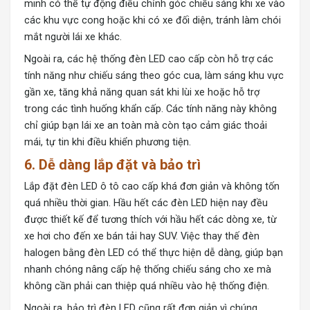
minh có thể tự động điều chỉnh góc chiếu sáng khi xe vào
các khu vực cong hoặc khi có xe đối diện, tránh làm chói
mắt người lái xe khác.
Ngoài ra, các hệ thống đèn LED cao cấp còn hỗ trợ các
tính năng như chiếu sáng theo góc cua, làm sáng khu vực
gần xe, tăng khả năng quan sát khi lùi xe hoặc hỗ trợ
trong các tình huống khẩn cấp. Các tính năng này không
chỉ giúp bạn lái xe an toàn mà còn tạo cảm giác thoải
mái, tự tin khi điều khiển phương tiện.
6.
Dễ dàng lắp đặt và bảo trì
Lắp đặt đèn LED ô tô cao cấp khá đơn giản và không tốn
quá nhiều thời gian. Hầu hết các đèn LED hiện nay đều
được thiết kế để tương thích với hầu hết các dòng xe, từ
xe hơi cho đến xe bán tải hay SUV. Việc thay thế đèn
halogen bằng đèn LED có thể thực hiện dễ dàng, giúp bạn
nhanh chóng nâng cấp hệ thống chiếu sáng cho xe mà
không cần phải can thiệp quá nhiều vào hệ thống điện.
Ngoài ra, bảo trì đèn LED cũng rất đơn giản vì chúng