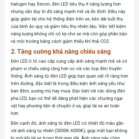
halogen hay Xenon, đèn LED tiêu thụ ít năng lượng hơn
nhưng vẫn duy trì độ sáng mạnh mẽ và ổn định. Điều này
giúp giảm tải cho hệ thống điện trên xe, kéo dài tuổi thọ
của bình ắc-quy và giảm tiêu thụ nhiên liệu. Việc tiết kiệm
năng lượng không chỉ có lợi cho xe mà còn góp phần bảo
vệ môi trường bằng cách giảm thiểu khí thải CO2.
2.
Tăng cường khả năng chiếu sáng
Đèn LED ô tô cao cấp cung cấp ánh sáng mạnh mẽ và có
phạm vi chiếu sáng rộng hơn so với các loại đèn truyền
thống. Ánh sáng từ đèn LED giúp bạn quan sát rõ ràng hơn
trên đường, đặc biệt là trong điều kiện ánh sáng yếu như
ban đêm, sương mù hay mưa. Đặc biệt với các dòng đèn
pha LED, bạn có thể dễ dàng phát hiện các chướng ngại
vật hay phương tiện di chuyển ở xa, giúp lái xe an toàn
hơn.
Bên cạnh đó, ánh sáng từ đèn LED có nhiệt độ màu gần
với ánh sáng tự nhiên (5000K-6000K), giúp mắt bạn không
bị mỏi khi lái xe trong thời gian dài. Ánh sáng này cũng