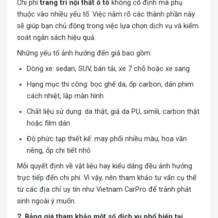
Chi phí
trang trí nội thất ô tô
không cố định mà phụ
thuộc vào nhiều yếu tố. Việc nắm rõ các thành phần này
sẽ giúp bạn chủ động trong việc lựa chọn dịch vụ và kiểm
soát ngân sách hiệu quả.
Những yếu tố ảnh hưởng đến giá bao gồm:
Dòng xe: sedan, SUV, bán tải, xe 7 chỗ hoặc xe sang
Hạng mục thi công: bọc ghế da, ốp carbon, dán phim
cách nhiệt, lắp màn hình
Chất liệu sử dụng: da thật, giả da PU, simili, carbon thật
hoặc film dán
Độ phức tạp thiết kế: may phối nhiều màu, hoa văn
riêng, ốp chi tiết nhỏ
Mỗi quyết định về vật liệu hay kiểu dáng đều ảnh hưởng
trực tiếp đến chi phí. Vì vậy, nên tham khảo tư vấn cụ thể
từ các địa chỉ uy tín như Vietnam CarPro để tránh phát
sinh ngoài ý muốn.
2. Bảng giá tham khảo một số dịch vụ phổ biến tại