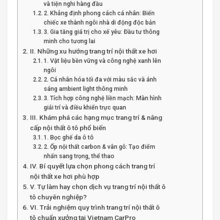
và tiện nghi hàng đầu
2. Khẳng định phong cách cá nhân: Biến
chiếc xe thành ngôi nhà di động độc bản
3. Gia tăng giá trị cho xế yêu: Đầu tư thông
minh cho tương lai
II. Những xu hướng trang trí nội thất xe hơi
1. Vật liệu bền vững và công nghệ xanh lên
ngôi
2. Cá nhân hóa tối đa với màu sắc và ánh
sáng ambient light thông minh
3. Tích hợp công nghệ liền mạch: Màn hình
giải trí và điều khiển trực quan
III. Khám phá các hạng mục trang trí & nâng
cấp nội thất ô tô phổ biến
1. Bọc ghế da ô tô
2. Ốp nội thất carbon & vân gỗ: Tạo điểm
nhấn sang trọng, thể thao
IV. Bí quyết lựa chọn phong cách trang trí
nội thất xe hơi phù hợp
V. Tự làm hay chọn dịch vụ trang trí nội thất ô
tô chuyên nghiệp?
VI. Trải nghiệm quy trình trang trí nội thất ô
tô chuẩn xưởng tại Vietnam CarPro