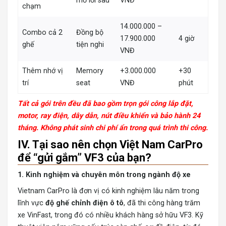
mở lối sau
VNĐ
chạm
14.000.000 –
Combo cả 2
Đồng bộ
17.900.000
4 giờ
ghế
tiện nghi
VNĐ
Thêm nhớ vị
Memory
+3.000.000
+30
trí
seat
VNĐ
phút
Tất cả gói trên đều đã bao gồm trọn gói công lắp đặt,
motor, ray điện, dây dẫn, nút điều khiển và bảo hành 24
tháng. Không phát sinh chi phí ẩn trong quá trình thi công.
IV. Tại sao nên chọn Việt Nam CarPro
để “gửi gắm” VF3 của bạn?
1. Kinh nghiệm và chuyên môn trong ngành độ xe
Vietnam CarPro là đơn vị có kinh nghiệm lâu năm trong
lĩnh vực
độ ghế chỉnh điện ô tô
, đã thi công hàng trăm
xe VinFast, trong đó có nhiều khách hàng sở hữu VF3. Kỹ