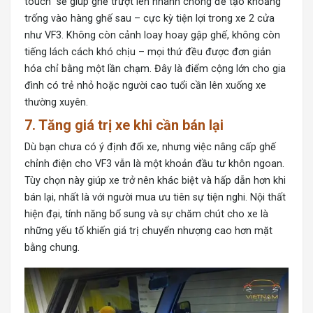
touch” sẽ giúp ghế trượt lên nhanh chóng để tạo khoảng
trống vào hàng ghế sau – cực kỳ tiện lợi trong xe 2 cửa
như VF3. Không còn cảnh loay hoay gập ghế, không còn
tiếng lách cách khó chịu – mọi thứ đều được đơn giản
hóa chỉ bằng một lần chạm. Đây là điểm cộng lớn cho gia
đình có trẻ nhỏ hoặc người cao tuổi cần lên xuống xe
thường xuyên.
7. Tăng giá trị xe khi cần bán lại
Dù bạn chưa có ý định đổi xe, nhưng việc nâng cấp ghế
chỉnh điện cho VF3 vẫn là một khoản đầu tư khôn ngoan.
Tùy chọn này giúp xe trở nên khác biệt và hấp dẫn hơn khi
bán lại, nhất là với người mua ưu tiên sự tiện nghi. Nội thất
hiện đại, tính năng bổ sung và sự chăm chút cho xe là
những yếu tố khiến giá trị chuyển nhượng cao hơn mặt
bằng chung.