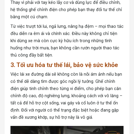
Thay vì phải với tay kéo lẫy cơ và dùng lực để điều chỉnh,
hệ thống ghế chỉnh điện cho phép bạn thay đổi tư thế chỉ
bằng một cú chạm.
Từ việc trượt tới lui, ngả lưng, nâng hạ đệm – mọi thao tác
đều diễn ra êm ái và chính xác. Điều này không chỉ tiện
khi dừng xe mà còn cực kỳ hữu ích trong những tình
huống như trời mưa, bạn không cần rướn người thao tác
thủ công đầy bất tiện.
3. Tối ưu hóa tư thế lái, bảo vệ sức khỏe
Việc lái xe đường dài sẽ không còn là nỗi ám ảnh nếu bạn
có thể dễ dàng tìm được góc ngồi lý tưởng. Ghế chỉnh
điện giúp tinh chỉnh theo từng vi điểm, cho phép bạn căn
chỉnh độ cao, độ nghiêng lưng, khoảng cách với vô lăng –
tất cả để hỗ trợ cột sống, vai gáy và cổ luôn ở tư thế ổn
định. Đối với người có thể trạng đặc biệt hoặc đang gặp
vấn đề xương khớp, sự hỗ trợ này là vô giá.