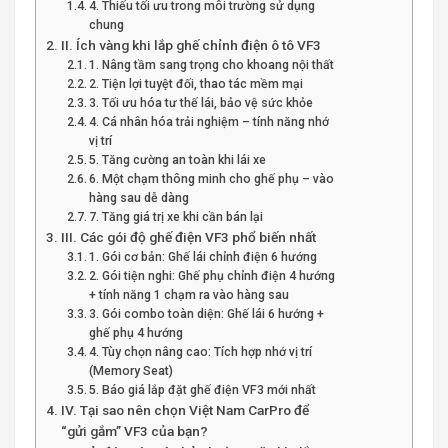
4. Thiếu tối ưu trong môi trường sử dụng
chung
II. Ích vàng khi lắp ghế chỉnh điện ô tô VF3
1. Nâng tầm sang trọng cho khoang nội thất
2. Tiện lợi tuyệt đối, thao tác mềm mại
3. Tối ưu hóa tư thế lái, bảo vệ sức khỏe
4. Cá nhân hóa trải nghiệm – tính năng nhớ
vị trí
5. Tăng cường an toàn khi lái xe
6. Một chạm thông minh cho ghế phụ – vào
hàng sau dễ dàng
7. Tăng giá trị xe khi cần bán lại
III. Các gói độ ghế điện VF3 phổ biến nhất
1. Gói cơ bản: Ghế lái chỉnh điện 6 hướng
2. Gói tiện nghi: Ghế phụ chỉnh điện 4 hướng
+ tính năng 1 chạm ra vào hàng sau
3. Gói combo toàn diện: Ghế lái 6 hướng +
ghế phụ 4 hướng
4. Tùy chọn nâng cao: Tích hợp nhớ vị trí
(Memory Seat)
5. Báo giá lắp đặt ghế điện VF3 mới nhất
IV. Tại sao nên chọn Việt Nam CarPro để
“gửi gắm” VF3 của bạn?