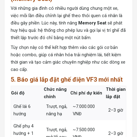
Với những gia đình có nhiều người dùng chung một xe,
việc mỗi lần điều chỉnh lại ghế theo thói quen cá nhân là
điều gây phiền. Lúc này, tính năng
Memory Seat
sẽ phát
huy hiệu quả: hệ thống cho phép lưu và gọi lại vị trí ghế đã
thiết lập trước đó chỉ bằng một nút bấm.
Tùy chọn này có thể kết hợp thêm vào các gói cơ bản
hoặc combo, giúp cá nhân hóa trải nghiệm lái, tiết kiệm
thời gian và tạo cảm giác chuyên nghiệp như các dòng xe
cao cấp.
5. Báo giá lắp đặt ghế điện VF3 mới nhất
Chức năng
Thời gian
Gói độ
Chi phí dự kiến
chính
lắp đặt
Ghế lái 6
Trượt, ngả,
~7.000.000
2–3 giờ
hướng
nâng hạ
VNĐ
Ghế phụ 4
Trượt, ngả,
~7.500.000
hướng + 1
2–3 giờ