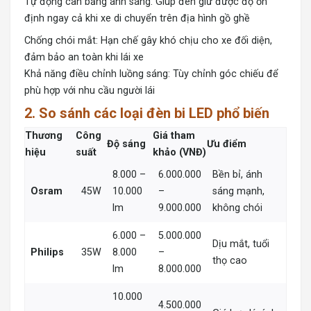
Tự động cân bằng ánh sáng: Giúp đèn giữ được độ ổn
định ngay cả khi xe di chuyển trên địa hình gồ ghề
Chống chói mắt: Hạn chế gây khó chịu cho xe đối diện,
đảm bảo an toàn khi lái xe
Khả năng điều chỉnh luồng sáng: Tùy chỉnh góc chiếu để
phù hợp với nhu cầu người lái
2. So sánh các loại đèn bi LED phổ biến
Thương
Công
Giá tham
Độ sáng
Ưu điểm
hiệu
suất
khảo (VNĐ)
8.000 –
6.000.000
Bền bỉ, ánh
Osram
45W
10.000
–
sáng mạnh,
lm
9.000.000
không chói
6.000 –
5.000.000
Dịu mắt, tuổi
Philips
35W
8.000
–
thọ cao
lm
8.000.000
10.000
4.500.000