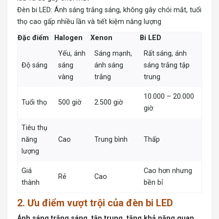
Đèn bi LED: Ánh sáng trắng sáng, không gây chói mắt, tuổi
thọ cao gấp nhiều lần và tiết kiệm năng lượng
Đặc điểm
Halogen
Xenon
Bi LED
Yếu, ánh
Sáng mạnh,
Rất sáng, ánh
Độ sáng
sáng
ánh sáng
sáng trắng tập
vàng
trắng
trung
10.000 – 20.000
Tuổi thọ
500 giờ
2.500 giờ
giờ
Tiêu thụ
năng
Cao
Trung bình
Thấp
lượng
Giá
Cao hơn nhưng
Rẻ
Cao
thành
bền bỉ
2. Ưu điểm vượt trội của đèn bi LED
Ánh sáng trắng sáng, tập trung, tăng khả năng quan