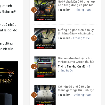
Gợi ý phụ kiện ô tô phù hợp
cho từng dòng xe phổ biến
iữa tính
tại Việt Nam
Tin xe hơi
- 11 tháng trước
âu thẩm mỹ,
ó quá nhiều
Xưởng độ ghế điện ô tô uy
ất là gói độ
tín hàng đầu – chuẩn zin
từng chi tiết
Tin xe hơi
- 9 tháng trước
een, đồng
chính của
Độ cụm đèn led hậu cho
Vinfast Limo Green thu hút
Thông Tin Khuyến Mãi
- 4
tháng trước
Có nên độ ghế ô tô gập
thành giường? Ưu – nhược
điểm cần biết
Tin xe hơi
- 12 tháng trước