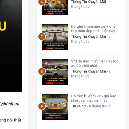
cầu
Thông Tin Khuyến Mãi
- 4
tháng trước
Độ ghế limousine xe 7 chỗ
top mẫu đẹp nhất hiện nay
Thông Tin Khuyến Mãi
- 5
tháng trước
Vf3 độ đẹp nhất hiện nay top
xe độ chất nhất
Thông Tin Khuyến Mãi
- 2
tháng trước
Độ đèn bi gầm VF5 giá bao
nhiêu rẻ nhất hiện nay
phí tối ưu.
Tin xe hơi
- 8 tháng trước
ang nội thất