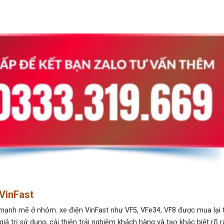
VinFast
ổ mạnh mẽ ở nhóm.
xe điện VinFast
như VF5, VFe34, VF8 được mua lại 
iá trị sử dụng, cải thiện trải nghiệm khách hàng và tạo khác biệt rõ r