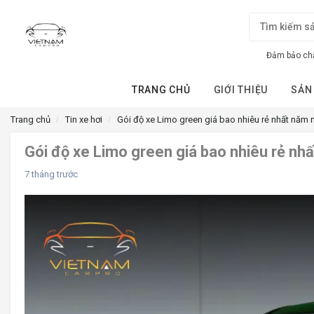
Đảm bảo chấ
TRANG CHỦ
GIỚI THIỆU
SẢN
Trang chủ
Tin xe hơi
Gói độ xe Limo green giá bao nhiêu rẻ nhất năm 
Gói độ xe Limo green giá bao nhiêu rẻ nh
7 tháng trước