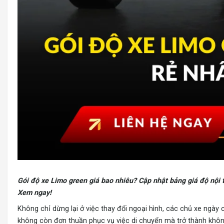
Gói độ xe Limo green giá bao nhiêu?
Cập nhật bảng giá độ nội th
Xem ngay!
Không chỉ dừng lại ở việc thay đổi ngoại hình, các chủ xe ngày 
không còn đơn thuần phục vụ việc di chuyển mà trở thành khôn