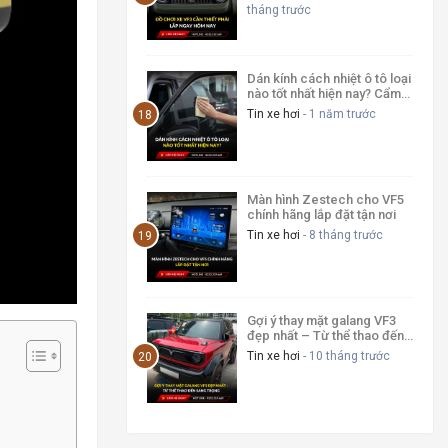
tháng trước
Dán kính cách nhiệt ô tô loại
nào tốt nhất hiện nay? Cẩm
nang 2025 từ chuyên gia
Tin xe hơi
- 1 năm trước
Màn hình Zestech cho VF5
chính hãng lắp đặt tận nơi
Tin xe hơi
- 8 tháng trước
Gợi ý thay mặt galang VF3
đẹp nhất – Từ thể thao đến
sang trọng
Tin xe hơi
- 10 tháng trước