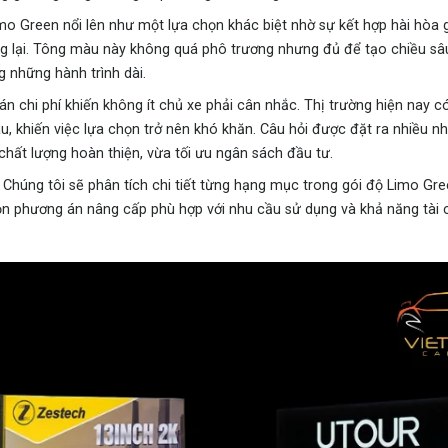
o Green nổi lên như một lựa chọn khác biệt nhờ sự kết hợp hài hòa g
ng lại. Tông màu này không quá phô trương nhưng đủ để tạo chiều s
g những hành trình dài.
án chi phí khiến không ít chủ xe phải cân nhắc. Thị trường hiện nay c
u, khiến việc lựa chọn trở nên khó khăn. Câu hỏi được đặt ra nhiều nh
hất lượng hoàn thiện, vừa tối ưu ngân sách đầu tư.
n. Chúng tôi sẽ phân tích chi tiết từng hạng mục trong gói độ Limo Gr
họn phương án nâng cấp phù hợp với nhu cầu sử dụng và khả năng tài 