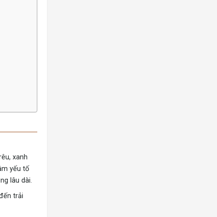
rêu, xanh
tâm yếu tố
g lâu dài.
đến trải