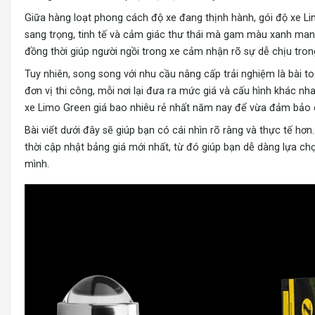
Giữa hàng loạt phong cách độ xe đang thịnh hành, gói độ xe Lim
sang trọng, tinh tế và cảm giác thư thái mà gam màu xanh ma
đồng thời giúp người ngồi trong xe cảm nhận rõ sự dễ chịu tron
Tuy nhiên, song song với nhu cầu nâng cấp trải nghiệm là bài to
đơn vị thi công, mỗi nơi lại đưa ra mức giá và cấu hình khác nha
xe Limo Green giá bao nhiêu rẻ nhất năm nay để vừa đảm bảo c
Bài viết dưới đây sẽ giúp bạn có cái nhìn rõ ràng và thực tế hơ
thời cập nhật bảng giá mới nhất, từ đó giúp bạn dễ dàng lựa c
mình.