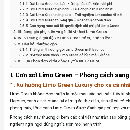
1. Gói Limo Green cơ bản – Giải pháp tiết kiệm chi phí
2. Gói Limo Green tiện nghi – Lựa chọn cân bằng nhất
3. Gói Limo Green nâng cao – Trải nghiệm Limousine rõ nét
4. Gói Limo Green thương gia – Hoàn thiện toàn diện
5. Các hạng mục cốt lõi quyết định chi phí gói Limo Green
III. Bảng giá phụ kiện và gói độ vinfast Limo Green
IV. Vì sao giá gói độ xe Limo Green có sự chênh lệch
V. Câu hỏi thường gặp
1. Thời gian thi công gói Limo Green mất bao lâu
2. Nội thất màu xanh Limo Green có bền màu không
VI. Lựa chọn đơn vị thi công uy tín tại TP HCM
I. Cơn sốt Limo Green – Phong cách sang 
1. Xu hướng Limo Green Luxury cho xe cá nh
Limo Green không đơn thuần là một màu sắc nội thất. Đây là p
Hermes, xanh olive, mang lại cảm giác thư giãn, tinh tế và có ch
phong thủy, tông xanh Limo Green được đánh giá phù hợp với mệ
Phong cách này thường đi kèm các chi tiết như trần sao băng, 
nghiệm nghỉ ngơi đúng nghĩa trên mỗi hành trình.