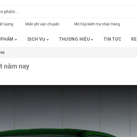
t lượng
Miễn phí vận chuyển
Mở hộp kiểm tra nhận hàng
 PHẨM
DỊCH VỤ
THƯƠNG HIỆU
TIN TỨC
RE
nay
ất năm nay