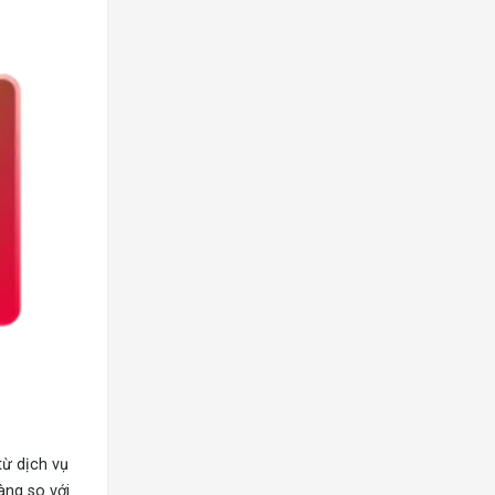
từ dịch vụ
àng so với