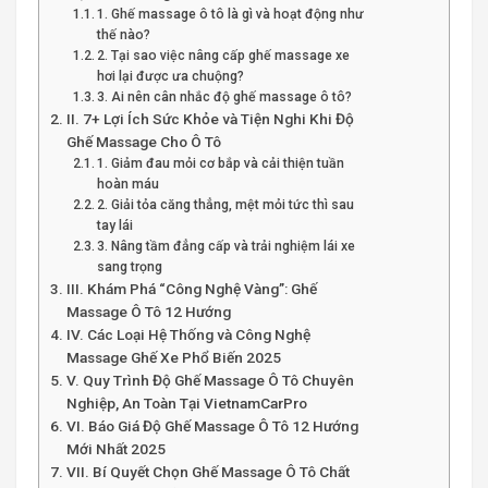
1. Ghế massage ô tô là gì và hoạt động như
thế nào?
2. Tại sao việc nâng cấp ghế massage xe
hơi lại được ưa chuộng?
3. Ai nên cân nhắc độ ghế massage ô tô?
II. 7+ Lợi Ích Sức Khỏe và Tiện Nghi Khi Độ
Ghế Massage Cho Ô Tô
1. Giảm đau mỏi cơ bắp và cải thiện tuần
hoàn máu
2. Giải tỏa căng thẳng, mệt mỏi tức thì sau
tay lái
3. Nâng tầm đẳng cấp và trải nghiệm lái xe
sang trọng
III. Khám Phá “Công Nghệ Vàng”: Ghế
Massage Ô Tô 12 Hướng
IV. Các Loại Hệ Thống và Công Nghệ
Massage Ghế Xe Phổ Biến 2025
V. Quy Trình Độ Ghế Massage Ô Tô Chuyên
Nghiệp, An Toàn Tại VietnamCarPro
VI. Báo Giá Độ Ghế Massage Ô Tô 12 Hướng
Mới Nhất 2025
VII. Bí Quyết Chọn Ghế Massage Ô Tô Chất