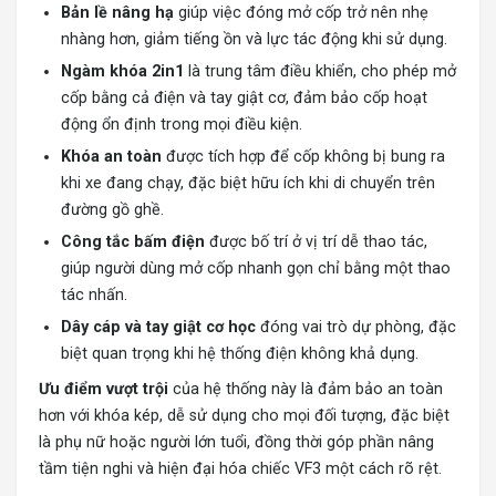
Bản lề nâng hạ
giúp việc đóng mở cốp trở nên nhẹ
nhàng hơn, giảm tiếng ồn và lực tác động khi sử dụng.
Ngàm khóa 2in1
là trung tâm điều khiển, cho phép mở
cốp bằng cả điện và tay giật cơ, đảm bảo cốp hoạt
động ổn định trong mọi điều kiện.
Khóa an toàn
được tích hợp để cốp không bị bung ra
khi xe đang chạy, đặc biệt hữu ích khi di chuyển trên
đường gồ ghề.
Công tắc bấm điện
được bố trí ở vị trí dễ thao tác,
giúp người dùng mở cốp nhanh gọn chỉ bằng một thao
tác nhấn.
Dây cáp và tay giật cơ học
đóng vai trò dự phòng, đặc
biệt quan trọng khi hệ thống điện không khả dụng.
Ưu điểm vượt trội
của hệ thống này là đảm bảo an toàn
hơn với khóa kép, dễ sử dụng cho mọi đối tượng, đặc biệt
là phụ nữ hoặc người lớn tuổi, đồng thời góp phần nâng
tầm tiện nghi và hiện đại hóa chiếc VF3 một cách rõ rệt.