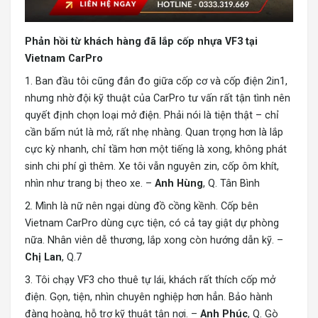
Phản hồi từ khách hàng đã lắp cốp nhựa VF3 tại
Vietnam CarPro
1. Ban đầu tôi cũng đắn đo giữa cốp cơ và cốp điện 2in1,
nhưng nhờ đội kỹ thuật của CarPro tư vấn rất tận tình nên
quyết định chọn loại mở điện. Phải nói là tiện thật – chỉ
cần bấm nút là mở, rất nhẹ nhàng. Quan trọng hơn là lắp
cực kỳ nhanh, chỉ tầm hơn một tiếng là xong, không phát
sinh chi phí gì thêm. Xe tôi vẫn nguyên zin, cốp ôm khít,
nhìn như trang bị theo xe. –
Anh Hùng
, Q. Tân Bình
2. Mình là nữ nên ngại dùng đồ cồng kềnh. Cốp bên
Vietnam CarPro dùng cực tiện, có cả tay giật dự phòng
nữa. Nhân viên dễ thương, lắp xong còn hướng dẫn kỹ. –
Chị Lan
, Q.7
3. Tôi chạy VF3 cho thuê tự lái, khách rất thích cốp mở
điện. Gọn, tiện, nhìn chuyên nghiệp hơn hẳn. Bảo hành
đàng hoàng, hỗ trợ kỹ thuật tận nơi. –
Anh Phúc
, Q. Gò