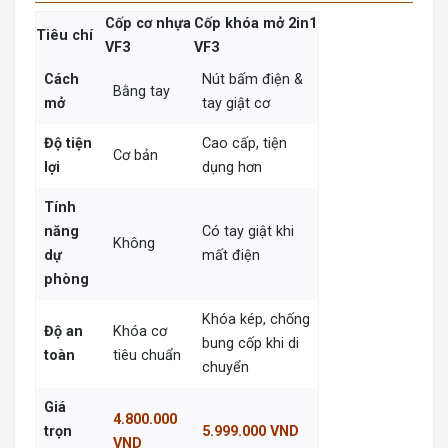
Cốp cơ nhựa
Cốp khóa mở 2in1
Tiêu chí
VF3
VF3
Cách
Nút bấm điện &
Bằng tay
mở
tay giật cơ
Độ tiện
Cao cấp, tiện
Cơ bản
lợi
dụng hơn
Tính
năng
Có tay giật khi
Không
dự
mất điện
phòng
Khóa kép, chống
Độ an
Khóa cơ
bung cốp khi di
toàn
tiêu chuẩn
chuyển
Giá
4.800.000
trọn
5.999.000 VND
VND