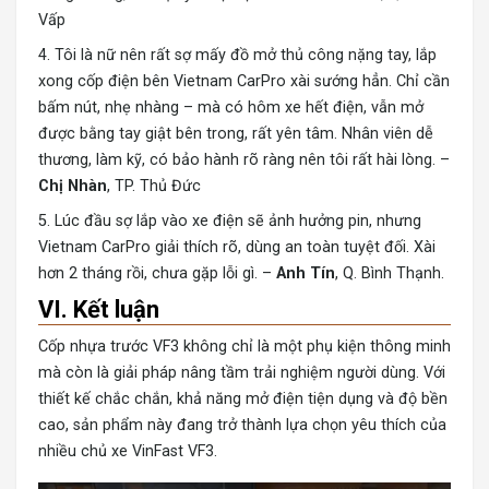
Vấp
4. Tôi là nữ nên rất sợ mấy đồ mở thủ công nặng tay, lắp
xong cốp điện bên Vietnam CarPro xài sướng hẳn. Chỉ cần
bấm nút, nhẹ nhàng – mà có hôm xe hết điện, vẫn mở
được bằng tay giật bên trong, rất yên tâm. Nhân viên dễ
thương, làm kỹ, có bảo hành rõ ràng nên tôi rất hài lòng. –
Chị Nhàn
, TP. Thủ Đức
5. Lúc đầu sợ lắp vào xe điện sẽ ảnh hưởng pin, nhưng
Vietnam CarPro giải thích rõ, dùng an toàn tuyệt đối. Xài
hơn 2 tháng rồi, chưa gặp lỗi gì. –
Anh Tín
, Q. Bình Thạnh.
VI. Kết luận
Cốp nhựa trước VF3
không chỉ là một phụ kiện thông minh
mà còn là giải pháp nâng tầm trải nghiệm người dùng. Với
thiết kế chắc chắn, khả năng mở điện tiện dụng và độ bền
cao, sản phẩm này đang trở thành lựa chọn yêu thích của
nhiều chủ xe VinFast VF3.