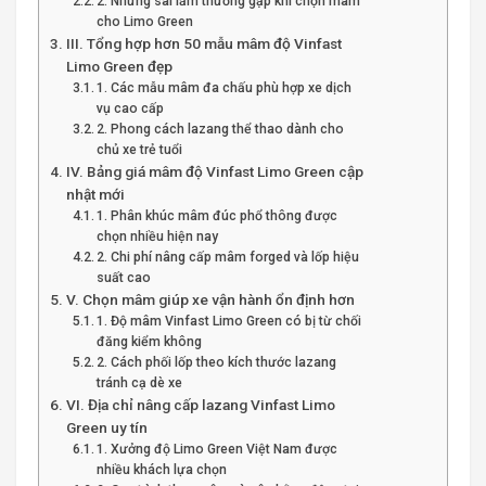
2. Những sai lầm thường gặp khi chọn mâm
cho Limo Green
III. Tổng hợp hơn 50 mẫu mâm độ Vinfast
Limo Green đẹp
1. Các mẫu mâm đa chấu phù hợp xe dịch
vụ cao cấp
2. Phong cách lazang thể thao dành cho
chủ xe trẻ tuổi
IV. Bảng giá mâm độ Vinfast Limo Green cập
nhật mới
1. Phân khúc mâm đúc phổ thông được
chọn nhiều hiện nay
2. Chi phí nâng cấp mâm forged và lốp hiệu
suất cao
V. Chọn mâm giúp xe vận hành ổn định hơn
1. Độ mâm Vinfast Limo Green có bị từ chối
đăng kiểm không
2. Cách phối lốp theo kích thước lazang
tránh cạ dè xe
VI. Địa chỉ nâng cấp lazang Vinfast Limo
Green uy tín
1. Xưởng độ Limo Green Việt Nam được
nhiều khách lựa chọn