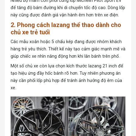
Nhiều bộ mâm còn phối cùng lốp Michelin Pilot Sport EV
để tăng độ bám đường khi di chuyển tốc độ cao. Dòng lốp
này cũng được đánh giá vận hành êm hơn trên xe điện.
2. Phong cách lazang thể thao dành cho
chủ xe trẻ tuổi
Các mẫu xoắn hoặc 5 chấu kép đang được nhóm khách
hàng trẻ yêu thích. Thiết kế này tạo cảm giác mạnh mẽ và
giúp chiếc xe nhìn năng động hơn khi lăn bánh trên phố.
Một số chủ xe còn lựa chọn kích thước lazang 21 inch để
tạo hiệu ứng đầy hốc bánh rõ hơn. Tuy nhiên phương án
này cần phối lốp phù hợp để tránh ảnh hưởng độ êm của
xe.