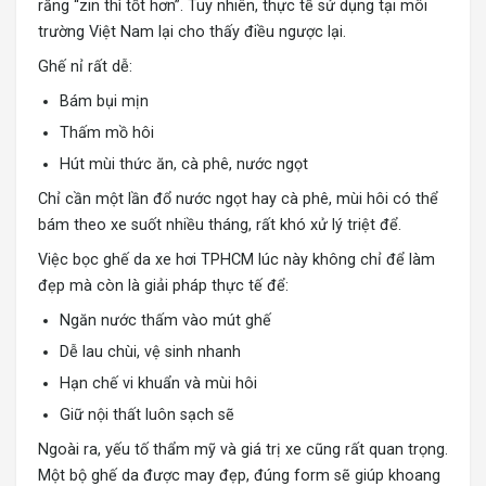
rằng “zin thì tốt hơn”. Tuy nhiên, thực tế sử dụng tại môi
trường Việt Nam lại cho thấy điều ngược lại.
Ghế nỉ rất dễ:
Bám bụi mịn
Thấm mồ hôi
Hút mùi thức ăn, cà phê, nước ngọt
Chỉ cần một lần đổ nước ngọt hay cà phê, mùi hôi có thể
bám theo xe suốt nhiều tháng, rất khó xử lý triệt để.
Việc
bọc ghế da xe hơi
TPHCM lúc này không chỉ để làm
đẹp mà còn là giải pháp thực tế để:
Ngăn nước thấm vào mút ghế
Dễ lau chùi, vệ sinh nhanh
Hạn chế vi khuẩn và mùi hôi
Giữ nội thất luôn sạch sẽ
Ngoài ra, yếu tố thẩm mỹ và giá trị xe cũng rất quan trọng.
Một bộ ghế da được may đẹp, đúng form sẽ giúp khoang