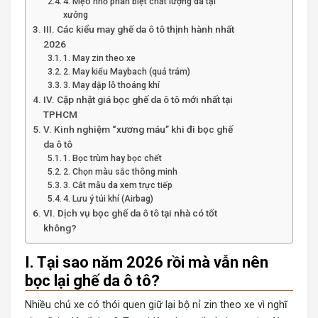
4. Mẹo nhỏ phân biệt chất lượng da tại
xưởng
III. Các kiểu may ghế da ô tô thịnh hành nhất
2026
1. May zin theo xe
2. May kiểu Maybach (quả trám)
3. May dập lỗ thoáng khí
IV. Cập nhật giá bọc ghế da ô tô mới nhất tại
TPHCM
V. Kinh nghiệm “xương máu” khi đi bọc ghế
da ô tô
1. Bọc trùm hay bọc chết
2. Chọn màu sắc thông minh
3. Cắt mẫu da xem trực tiếp
4. Lưu ý túi khí (Airbag)
VI. Dịch vụ bọc ghế da ô tô tại nhà có tốt
không?
I. Tại sao năm 2026 rồi mà vẫn nên
bọc lại ghế da ô tô?
Nhiều chủ xe có thói quen giữ lại bộ nỉ zin theo xe vì nghĩ