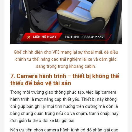
Ghế chỉnh điện cho VF3 mang lại sự thoải mái, dễ điều
chỉnh tư thế, nâng cao trải nghiệm lái xe và cảm giác
sang trọng trong khoang cabin.
7. Camera hành trình – thiết bị không thể
thiếu để bảo vệ tài sản
Trong môi trường giao thông phức tạp, việc lắp camera
hành trình là một nâng cấp thiết yếu. Thiết bị này không
chỉ giúp bạn ghi lại mọi tình huống trên đường mà còn là
bằng chứng quan trọng nếu có va chạm, tranh chấp, hay
đơn giản là theo dõi xe khi gửi bãi.
Nên ưu tiên chọn
camera hành trình
có độ phân giải cao