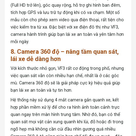
(Full HD trở lên), góc quay rộng, hỗ trợ ghi hình ban đêm,
tích hợp GPS và lưu trữ tự động khi có va chạm. Một số
mẫu còn cho phép xem video qua điện thoại, rất tiện cho
việc kiểm tra từ xa. Đặc biệt với xe điện đô thị như VF3,
camera hành trình giúp bạn lái xe an toàn và yên tâm hơn
mỗi ngày.
8. Camera 360 độ – nâng tầm quan sát,
lái xe dễ dàng hơn
Với kích thước nhỏ gọn, VF3 rất cơ động trong phố, nhưng
việc quan sát vẫn còn nhiều hạn chế, nhất là ở các góc
mù. Camera 360 độ sẽ là giải pháp cực kỳ hiệu quả giúp
bạn lái xe an toàn và tự tin hơn.
Hệ thống này sử dụng 4 mắt camera gắn quanh xe, kết
hợp phần mềm xử lý để cho ra hình ảnh toàn cảnh trực
quan ngay trên màn hình trung tâm. Nhờ đó, bạn có thể
quan sát mọi vật cản xung quanh khi lùi, đỗ hoặc đi trong
ngõ hẹp mà không cần cúi đầu nhìn gương quá nhiều.