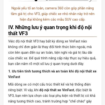
Ngoài yếu tố an toàn, camera 360 còn góp phần nâng
tầm giá trị cho VF3, giúp chiếc xe nhỏ nhắn này trở nên
hiện đại không kém các mẫu SUV cao cấp.
IV. Những lưu ý quan trọng khi độ nội
thất VF3
Việc
độ nội thất VF3
hay bất kỳ dòng xe VinFast nào
không chỉ đơn giản là thay đổi hình thức bên ngoài, mà
còn liên quan đến sự an toàn, tiện nghi và giá trị lâu dài
của chiếc xe. Để quá trình nâng cấp này thực sự hiệu quả,
bạn cần nắm rõ một số lưu ý quan trọng dưới đây.
1. Ưu tiên tính tương thích và an toàn khi độ nội thất xe
VinFast
Mỗi dòng xe có một cấu trúc thiết kế và hệ thống điện
riêng biệt. Vì vậy, khi
độ nội thất xe VinFast
, đặc biệt là
VF3, bạn nên lựa chọn các loại phụ kiện và thiết bị có khả
năng tương thích cao, tránh trường hợp “chế cháo” gây