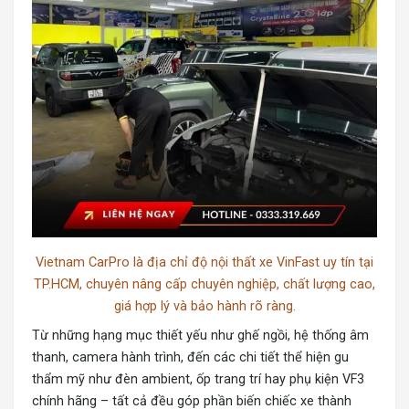
Vietnam CarPro là địa chỉ độ nội thất xe VinFast uy tín tại
TP.HCM, chuyên nâng cấp chuyên nghiệp, chất lượng cao,
giá hợp lý và bảo hành rõ ràng.
Từ những hạng mục thiết yếu như ghế ngồi, hệ thống âm
thanh, camera hành trình, đến các chi tiết thể hiện gu
thẩm mỹ như đèn ambient, ốp trang trí hay
phụ kiện VF3
chính hãng – tất cả đều góp phần biến chiếc xe thành