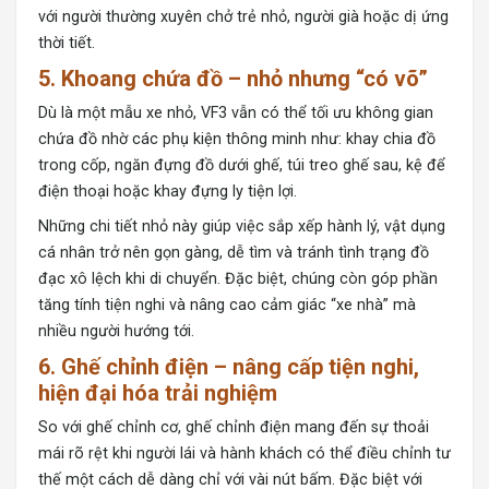
với người thường xuyên chở trẻ nhỏ, người già hoặc dị ứng
thời tiết.
5. Khoang chứa đồ – nhỏ nhưng “có võ”
Dù là một mẫu xe nhỏ, VF3 vẫn có thể tối ưu không gian
chứa đồ nhờ các phụ kiện thông minh như: khay chia đồ
trong cốp, ngăn đựng đồ dưới ghế, túi treo ghế sau, kệ để
điện thoại hoặc khay đựng ly tiện lợi.
Những chi tiết nhỏ này giúp việc sắp xếp hành lý, vật dụng
cá nhân trở nên gọn gàng, dễ tìm và tránh tình trạng đồ
đạc xô lệch khi di chuyển. Đặc biệt, chúng còn góp phần
tăng tính tiện nghi và nâng cao cảm giác “xe nhà” mà
nhiều người hướng tới.
6. Ghế chỉnh điện – nâng cấp tiện nghi,
hiện đại hóa trải nghiệm
So với ghế chỉnh cơ, ghế chỉnh điện mang đến sự thoải
mái rõ rệt khi người lái và hành khách có thể điều chỉnh tư
thế một cách dễ dàng chỉ với vài nút bấm. Đặc biệt với