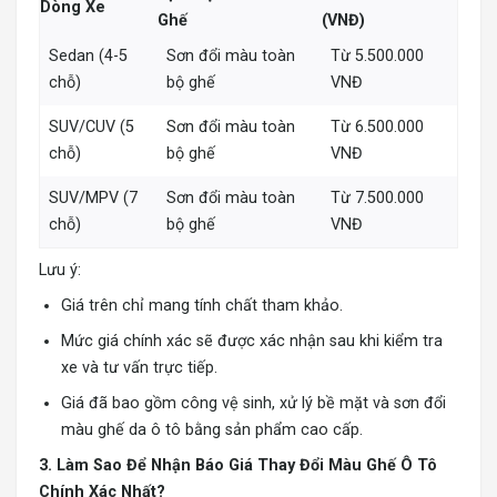
Dòng Xe
Ghế
(VNĐ)
Sedan (4-5
Sơn đổi màu toàn
Từ 5.500.000
chỗ)
bộ ghế
VNĐ
SUV/CUV (5
Sơn đổi màu toàn
Từ 6.500.000
chỗ)
bộ ghế
VNĐ
SUV/MPV (7
Sơn đổi màu toàn
Từ 7.500.000
chỗ)
bộ ghế
VNĐ
Lưu ý:
Giá trên chỉ mang tính chất tham khảo.
Mức giá chính xác sẽ được xác nhận sau khi kiểm tra
xe và tư vấn trực tiếp.
Giá đã bao gồm công vệ sinh, xử lý bề mặt và sơn đổi
màu ghế da ô tô bằng sản phẩm cao cấp.
3. Làm Sao Để Nhận Báo Giá Thay Đổi Màu Ghế Ô Tô
Chính Xác Nhất?