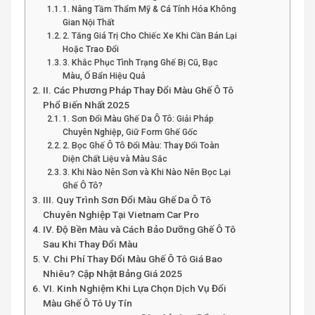
1. Nâng Tầm Thẩm Mỹ & Cá Tính Hóa Không
Gian Nội Thất
2. Tăng Giá Trị Cho Chiếc Xe Khi Cần Bán Lại
Hoặc Trao Đổi
3. Khắc Phục Tình Trạng Ghế Bị Cũ, Bạc
Màu, Ố Bẩn Hiệu Quả
II. Các Phương Pháp Thay Đổi Màu Ghế Ô Tô
Phổ Biến Nhất 2025
1. Sơn Đổi Màu Ghế Da Ô Tô: Giải Pháp
Chuyên Nghiệp, Giữ Form Ghế Gốc
2. Bọc Ghế Ô Tô Đổi Màu: Thay Đổi Toàn
Diện Chất Liệu và Màu Sắc
3. Khi Nào Nên Sơn và Khi Nào Nên Bọc Lại
Ghế Ô Tô?
III. Quy Trình Sơn Đổi Màu Ghế Da Ô Tô
Chuyên Nghiệp Tại Vietnam Car Pro
IV. Độ Bền Màu và Cách Bảo Dưỡng Ghế Ô Tô
Sau Khi Thay Đổi Màu
V. Chi Phí Thay Đổi Màu Ghế Ô Tô Giá Bao
Nhiêu? Cập Nhật Bảng Giá 2025
VI. Kinh Nghiệm Khi Lựa Chọn Dịch Vụ Đổi
Màu Ghế Ô Tô Uy Tín