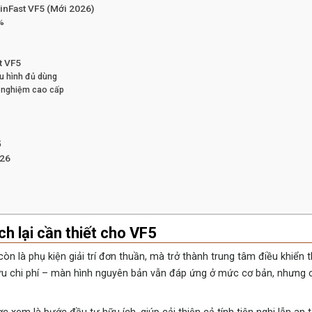
VinFast VF5 (Mới 2026)
0%
t VF5
u hình đủ dùng
ải nghiệm cao cấp
5
026
h lại cần thiết cho VF5
n là phụ kiện giải trí đơn thuần, mà trở thành trung tâm điều khiển
ối ưu chi phí – màn hình nguyên bản vẫn đáp ứng ở mức cơ bản, nhưng 