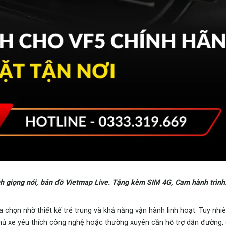
nh giọng nói, bản đồ Vietmap Live. Tặng kèm SIM 4G, Cam hành trình
 chọn nhờ thiết kế trẻ trung và khả năng vận hành linh hoạt. Tuy nhi
ủ xe yêu thích công nghệ hoặc thường xuyên cần hỗ trợ dẫn đường, gi