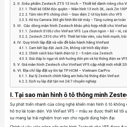
II. Siêu phẩm Zestech ZT5 13 Inch – Thiết kế dành riêng cho 
1. Thiết kế OEM độc quyền – Màn hình 13 inch 2K, Jack Zin 10
2. Tấm nền IPS chống chói – Giao diện Z-UI tùy biến cho VF5
3. Hỗ trợ Camera 360 ghi hình khi tắt máy – Tăng cường an toàn
III . Các dòng màn hình Zestech khác phù hợp nhất cho VinFas
1. Zestech S100J cho VinFast VF5: Lựa chọn ngon – bổ – rẻ, cấ
2. Zestech ZX10 cho VF5: Thiết kế tràn viền, cấu hình mạnh, tr
IV. Quy trình lắp đặt và vấn đề bảo hành hãng VinFast
1. Cam kết lắp đặt Jack Zin, không cắt trích dây điện
2. Chính sách bảo hành điện tử 2 – 5 năm của Zestech
3. Giải đáp lo ngại về ảnh hưởng đến pin và hệ thống điện xe VF
V. Giá màn hình Zestech cho VinFast VF5 cập nhật mới nhất 2
VI. Địa chỉ lắp đặt uy tín tại TP.HCM – Vietnam CarPro
1. Đại lý Zestech chính hãng am hiểu hệ thống điện VinFast
2. Dịch vụ lắp đặt tận nơi 24/7 chuyên nghiệp
I. Tại sao màn hình ô tô thông minh Zestec
Sự phát triển nhanh của công nghệ khiến màn hình ô tô không cò
hỗ trợ lái toàn diện. Với VinFast VF5 – mẫu xe được thiết kế t
sự mang lại trải nghiệm trọn vẹn cho người dùng hiện đại.