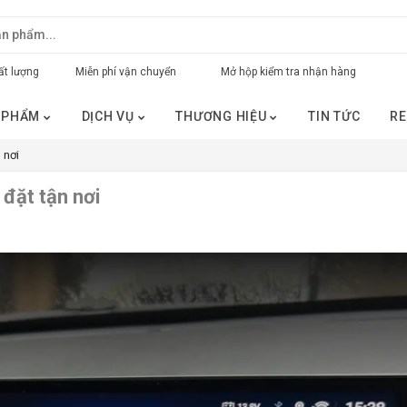
t lượng
Miễn phí vận chuyển
Mở hộp kiểm tra nhận hàng
 PHẨM
DỊCH VỤ
THƯƠNG HIỆU
TIN TỨC
RE
 nơi
đặt tận nơi