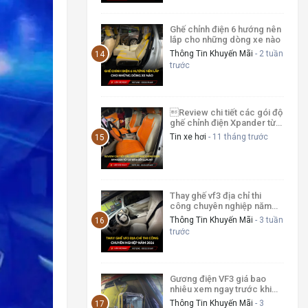
Ghế chỉnh điện 6 hướng nên
lắp cho những dòng xe nào
Thông Tin Khuyến Mãi
- 2 tuần
trước
Review chi tiết các gói độ
ghế chỉnh điện Xpander từ
cơ bản đến luxury
Tin xe hơi
- 11 tháng trước
Thay ghế vf3 địa chỉ thi
công chuyên nghiệp năm
2026
Thông Tin Khuyến Mãi
- 3 tuần
trước
Gương điện VF3 giá bao
nhiêu xem ngay trước khi
nâng cấp xe 2026
Thông Tin Khuyến Mãi
- 3