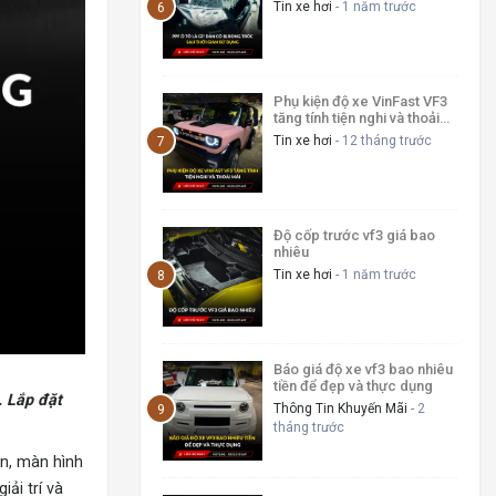
dụng?
Tin xe hơi
- 1 năm trước
Phụ kiện độ xe VinFast VF3
tăng tính tiện nghi và thoải
mái
Tin xe hơi
- 12 tháng trước
Độ cốp trước vf3 giá bao
nhiêu
Tin xe hơi
- 1 năm trước
Báo giá độ xe vf3 bao nhiêu
tiền để đẹp và thực dụng
. Lắp đặt
Thông Tin Khuyến Mãi
- 2
tháng trước
ên, màn hình
ải trí và