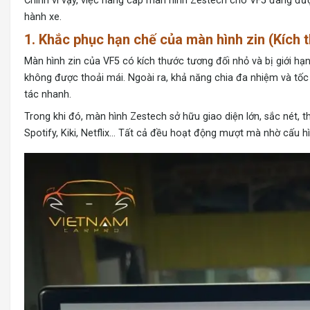
Chính vì vậy, việc nâng cấp màn hình Zestech cho VF5 đang được 
hành xe.
1. Khắc phục hạn chế của màn hình zin (Kích th
Màn hình zin của VF5 có kích thước tương đối nhỏ và bị giới hạn
không được thoải mái. Ngoài ra, khả năng chia đa nhiệm và tốc đ
tác nhanh.
Trong khi đó, màn hình Zestech sở hữu giao diện lớn, sắc nét,
Spotify, Kiki, Netflix… Tất cả đều hoạt động mượt mà nhờ cấu h