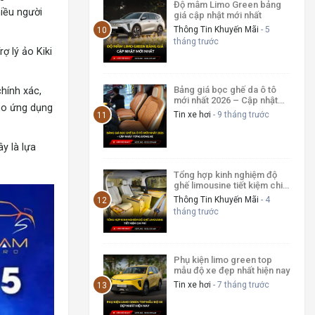
Độ mâm Limo Green bảng
iều người
giá cập nhật mới nhất
Thông Tin Khuyến Mãi
- 5
tháng trước
ợ lý ảo Kiki
Bảng giá bọc ghế da ô tô
hính xác,
mới nhất 2026 – Cập nhật
kho ứng dụng
từng dòng xe
Tin xe hơi
- 9 tháng trước
y là lựa
Tổng hợp kinh nghiệm độ
ghế limousine tiết kiệm chi
phí
Thông Tin Khuyến Mãi
- 4
tháng trước
Phụ kiện limo green top
mẫu độ xe đẹp nhất hiện nay
Tin xe hơi
- 7 tháng trước