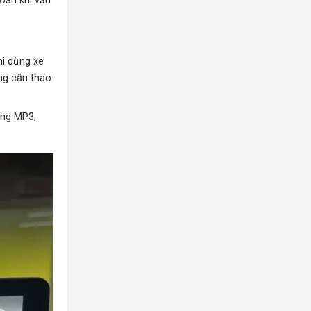
toàn khi vận
hi dừng xe
ống cần thao
ing MP3,