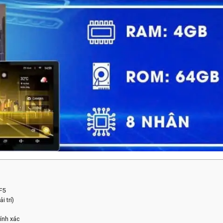
F5
i trí)
ính xác