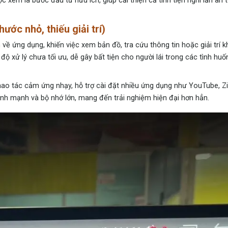
xem là bước đầu tư hữu ích, giúp cải thiện cả tính tiện nghi lẫn an 
ước nhỏ, thiếu giải trí)
 về ứng dụng, khiến việc xem bản đồ, tra cứu thông tin hoặc giải trí k
ộ xử lý chưa tối ưu, dễ gây bất tiện cho người lái trong các tình hu
 thao tác cảm ứng nhạy, hỗ trợ cài đặt nhiều ứng dụng như YouTube, Z
ình mạnh và bộ nhớ lớn, mang đến trải nghiệm hiện đại hơn hẳn.