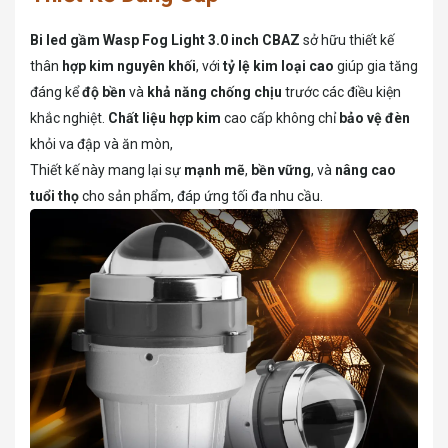
Bi led gầm Wasp Fog Light 3.0 inch CBAZ
sở hữu thiết kế
thân
hợp kim nguyên khối
, với
tỷ lệ kim loại cao
giúp gia tăng
đáng kể
độ bền
và
khả năng chống chịu
trước các điều kiện
khắc nghiệt.
Chất liệu hợp kim
cao cấp không chỉ
bảo vệ đèn
khỏi va đập và ăn mòn,
Thiết kế này mang lại sự
mạnh mẽ
,
bền vững
, và
nâng cao
tuổi thọ
cho sản phẩm, đáp ứng tối đa nhu cầu.