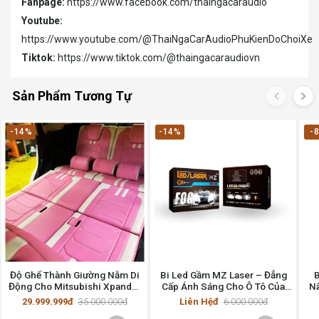
Fanpage:
https://www.facebook.com/thaingacaraudio
Youtube:
https://www.youtube.com/@ThaiNgaCarAudioPhuKienDoChoiXe
Tiktok:
https://www.tiktok.com/@thaingacaraudiovn
Sản Phẩm Tương Tự
-14%
-14%
-
Độ Ghế Thành Giường Nằm Di
Bi Led Gầm MZ Laser – Đẳng
B
Động Cho Mitsubishi Xpander
Cấp Ánh Sáng Cho Ô Tô Của
Nâ
2020
Bạn
29.999.999đ
35.000.000đ
Liên Hệđ
6.000.000đ