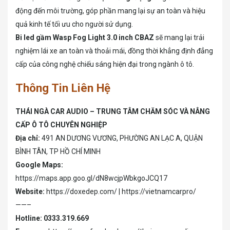
động đến môi trường, góp phần mang lại sự an toàn và hiệu
quả kinh tế tối ưu cho người sử dụng.
Bi led gầm Wasp Fog Light 3.0 inch CBAZ
sẽ mang lại trải
nghiệm lái xe an toàn và thoải mái, đồng thời khẳng định đẳng
cấp của công nghệ chiếu sáng hiện đại trong ngành ô tô.
Thông Tin Liên Hệ
THÁI NGÀ CAR AUDIO – TRUNG TÂM CHĂM SÓC VÀ NÂNG
CẤP Ô TÔ CHUYÊN NGHIỆP
Địa chỉ:
491 AN DƯƠNG VƯƠNG, PHƯỜNG AN LẠC A, QUẬN
BÌNH TÂN, TP HỒ CHÍ MINH
Google Maps:
https://maps.app.goo.gl/dN8wcjpWbkgoJCQ17
Website:
https://doxedep.com/ | https://vietnamcarpro/
——–
Hotline:
0333.319.669