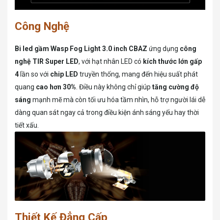
Công Nghệ
Bi led gầm Wasp Fog Light 3.0 inch CBAZ
ứng dụng
công
nghệ TIR Super LED
, với hạt nhân LED có
kích thước lớn gấp
4
lần so với
chip LED
truyền thống, mang đến hiệu suất phát
quang
cao hơn 30%
. Điều này không chỉ giúp
tăng cường độ
sáng
mạnh mẽ mà còn tối ưu hóa tầm nhìn, hỗ trợ người lái dễ
dàng quan sát ngay cả trong điều kiện ánh sáng yếu hay thời
tiết xấu.
Thiết Kế Đẳng Cấp