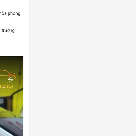
i hòa phong
 trường.