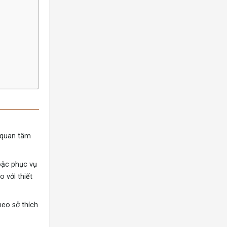
u quan tâm
oặc phục vụ
 với thiết
heo sở thích