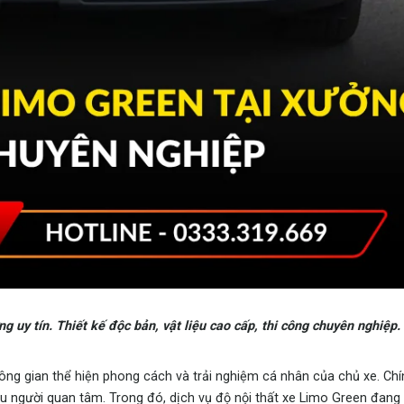
g uy tín. Thiết kế độc bản, vật liệu cao cấp, thi công chuyên nghiệp
ông gian thể hiện phong cách và trải nghiệm cá nhân của chủ xe. Chín
 người quan tâm. Trong đó, dịch vụ độ nội thất xe Limo Green đang 