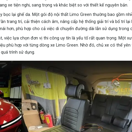
 xe tiện nghi, sang trọng và khác biệt so với thiết kế nguyên bản.
hay bọc lại ghế da. Một gói độ nội thất Limo Green thường bao gồm nh
 trang trí, cải thiện cách âm, nâng cấp hệ thống giải trí và bố trí lại
mái hơn, phù hợp cho cả việc di chuyển đường dài lẫn sử dụng trong 
 việc lựa chọn đơn vị thi công uy tín là yếu tố rất quan trọng. Một 
t liệu phù hợp với từng dòng xe Limo Green. Nhờ đó, chủ xe có thể yên
quá trình sử dụng.