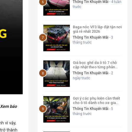
2026
Thông Tin Khuyến Mãi
- 4 tuần
trước
Baga nóc VF3 lắp đặt tận nơi
giá rẻ nhất 2026
Thông Tin Khuyến Mãi
- 3
tháng trước
Giá bọc ghế da ô tô 7 chỗ
cập nhật theo từng phân
khúc
Thông Tin Khuyến Mãi
- 2
ngày trước
Gợi ý các phụ kiện cần thiết
cho ô tô dành cho xe gia
. Xem báo
đình
Thông Tin Khuyến Mãi
- 5
tháng trước
h vì vậy,
trở thành