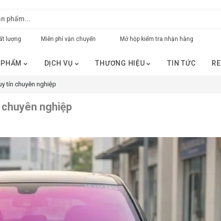
t lượng
Miễn phí vận chuyển
Mở hộp kiểm tra nhận hàng
 PHẨM
DỊCH VỤ
THƯƠNG HIỆU
TIN TỨC
RE
uy tín chuyên nghiệp
n chuyên nghiệp