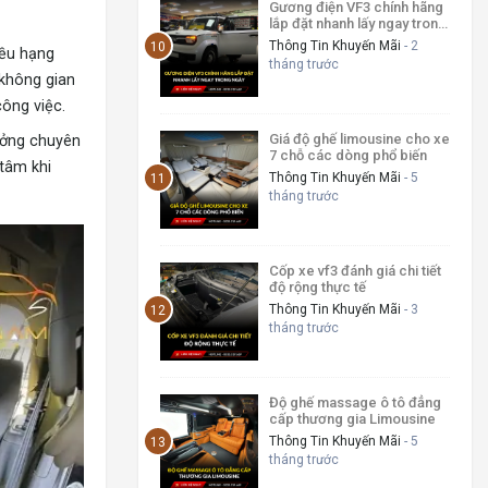
Gương điện VF3 chính hãng
lắp đặt nhanh lấy ngay trong
ngày
Thông Tin Khuyến Mãi
- 2
iều hạng
tháng trước
 không gian
công việc.
Giá độ ghế limousine cho xe
xưởng chuyên
7 chỗ các dòng phổ biến
 tâm khi
Thông Tin Khuyến Mãi
- 5
tháng trước
Cốp xe vf3 đánh giá chi tiết
độ rộng thực tế
Thông Tin Khuyến Mãi
- 3
tháng trước
Độ ghế massage ô tô đẳng
cấp thương gia Limousine
Thông Tin Khuyến Mãi
- 5
tháng trước