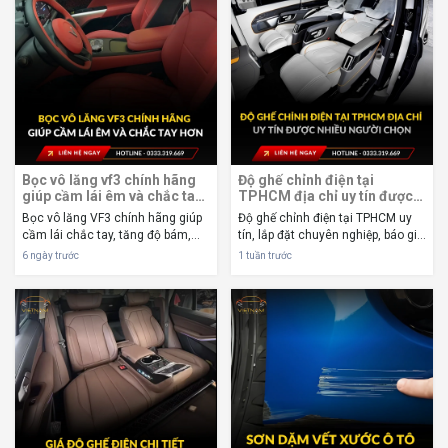
Bọc vô lăng vf3 chính hãng
Độ ghế chỉnh điện tại
giúp cầm lái êm và chắc tay
TPHCM địa chỉ uy tín được
hơn
nhiều người chọn
Bọc vô lăng VF3 chính hãng giúp
Độ ghế chỉnh điện tại TPHCM uy
cầm lái chắc tay, tăng độ bám,
tín, lắp đặt chuyên nghiệp, báo giá
bảo vệ vô lăng và nâng tầm nội
minh bạch, bảo hành rõ ràng,
6 ngày trước
1 tuần trước
thất xe với chất liệu bền đẹp năm
nâng cấp tiện nghi và an toàn cho
2026. Bọc vô lăng VF3 chính hãng
xe. Độ ghế chỉnh điện tại TPHCM
giúp tăng độ bám tay, hạn chế
đang trở thành lựa chọn được
trơn t...
nhiều ...