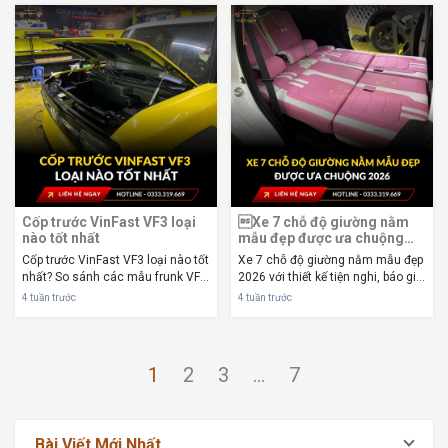
xe. Thay ghế VF3 là giải pháp
bảo hành, đăng kiểm. Vf3 độ gì để
nâng cấp nội thất được nhiều chủ
vừa đẹp, vừa tiện nghi và không
xe lựa ...
lãng phí...
Cốp trước VinFast VF3 loại
Xe 7 chỗ độ giường nằm
nào tốt nhất
mẫu đẹp được ưa chuộng
2026
Cốp trước VinFast VF3 loại nào tốt
Xe 7 chỗ độ giường nằm mẫu đẹp
nhất? So sánh các mẫu frunk VF3,
2026 với thiết kế tiện nghi, báo giá
giá mới nhất 2026, ưu nhược
mới, kinh nghiệm lựa chọn và lưu
4 tuần trước
4 tuần trước
điểm, dung tích và kinh nghiệm
ý đăng kiểm trước khi nâng cấp.
chọn mua phù hợp. I. Cốp trước
Xe 7 chỗ độ giường nằm đang trở
VinFast VF3 là gì và vì sao nên lắp
thành lựa chọn được nhiều chủ
đặt...
xe...
Page
Page
Page
Page
1
2
3
…
7
Bài Viết Mới Nhất