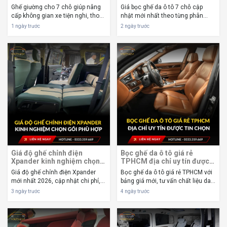
khúc
Ghế giường cho 7 chỗ giúp nâng
Giá bọc ghế da ô tô 7 chỗ cập
cấp không gian xe tiện nghi, thoải
nhật mới nhất theo từng phân
mái khi di chuyển đường dài. Xem
khúc, chất liệu và dòng xe. So
1 ngày trước
2 ngày trước
ưu nhược điểm, chi phí và kinh
sánh chi phí, chọn gói phù hợp, tối
nghiệm chọn phù hợp. Ghế giường
ưu ngân sách. Giá bọc ghế da ô tô
cho 7 chỗ đang trở thành một
7 chỗ năm 2026 dao động từ
trong ...
khoảng 7 t...
Giá độ ghế chỉnh điện
Bọc ghế da ô tô giá rẻ
Xpander kinh nghiệm chọn
TPHCM địa chỉ uy tín được
gói phù hợp
tin chọn
Giá độ ghế chỉnh điện Xpander
Bọc ghế da ô tô giá rẻ TPHCM với
mới nhất 2026, cập nhật chi phí,
bảng giá mới, tư vấn chất liệu da
các gói nâng cấp, kinh nghiệm lựa
phù hợp, địa chỉ uy tín, thi công
3 ngày trước
4 ngày trước
chọn phù hợp và những lưu ý
nhanh, bảo hành rõ ràng, tối ưu
trước khi lắp. Giá độ ghế chỉnh
chi phí. Bọc ghế da ô tô giá rẻ
điện Xpander năm 2026 thường
TPHCM đang trở thành lựa chọn
dao động từ...
đư...