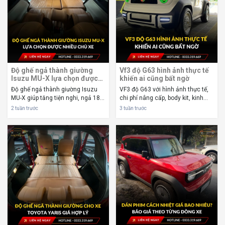
Độ ghế ngả thành giường
Vf3 độ G63 hình ảnh thực tế
Isuzu MU-X lựa chọn được
khiến ai cũng bất ngờ
nhiều chủ xe
Độ ghế ngả thành giường Isuzu
VF3 độ G63 với hình ảnh thực tế,
MU-X giúp tăng tiện nghi, ngả 180
chi phí nâng cấp, body kit, kinh
độ, chỉnh điện, bọc da Nappa và
nghiệm độ đẹp và những lưu ý
2 tuần trước
3 tuần trước
cập nhật chi phí lắp đặt mới nhất
quan trọng trước khi nâng cấp
năm 2026. Độ ghế ngả thành
năm 2026. VF3 độ G63 đang trở
giường Isuzu MU-X đang trở thành
thành xu hướng được cộng đồng
lựa chọ...
yêu xe điện ...