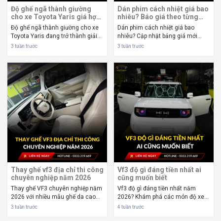
Độ ghế ngã thành giường
Dán phim cách nhiệt giá bao
cho xe Toyota Yaris giá hợp
nhiêu? Báo giá theo từng
lý
dòng xe
Độ ghế ngã thành giường cho xe
Dán phim cách nhiệt giá bao
Toyota Yaris đang trở thành giải
nhiêu? Cập nhật bảng giá mới
pháp được nhiều chủ xe lựa chọn
nhất theo từng dòng xe, từng
3 tuần trước
3 tuần trước
khi muốn tăng sự thoải mái trong
thương hiệu và các yếu tố ảnh
những chuyến đi xa hoặc nghỉ
hưởng đến chi phí dán. Dán phim
ngơi ngay trên xe. Với thiết kế ghế
cách nhiệt giá bao nhiêu? Đây là
chỉ...
câu hỏi được rất...
Thay ghế vf3 địa chỉ thi công
Vf3 độ gì đáng tiền nhất ai
chuyên nghiệp năm 2026
cũng muốn biết
Thay ghế VF3 chuyên nghiệp năm
Vf3 độ gì đáng tiền nhất năm
2026 với nhiều mẫu ghế da cao
2026? Khám phá các món độ xe
cấp, thi công chuẩn kỹ thuật, bảo
VF3 nên lắp trước, chi phí tham
3 tuần trước
4 tuần trước
hành rõ ràng, nâng tầm nội thất
khảo, phụ kiện đáng mua và lưu ý