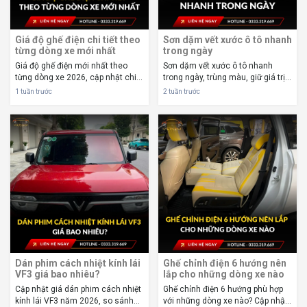
Giá độ ghế điện chi tiết theo
Sơn dặm vết xước ô tô nhanh
từng dòng xe mới nhất
trong ngày
Giá độ ghế điện mới nhất theo
Sơn dặm vết xước ô tô nhanh
từng dòng xe 2026, cập nhật chi
trong ngày, trùng màu, giữ giá trị
phí lắp đặt, lựa chọn phù hợp và
xe. Tìm hiểu quy trình, chi phí, thời
1 tuần trước
2 tuần trước
những lưu ý giúp tối ưu ngân
gian và kinh nghiệm lựa chọn
sách. Giá độ ghế điện hiện nay
gara uy tín. Sơn dặm vết xước ô tô
không có một mức cố định cho
là giải pháp giúp phục hồi nhanh...
mọi dòng xe. ...
Dán phim cách nhiệt kính lái
Ghế chỉnh điện 6 hướng nên
VF3 giá bao nhiêu?
lắp cho những dòng xe nào
Cập nhật giá dán phim cách nhiệt
Ghế chỉnh điện 6 hướng phù hợp
kính lái VF3 năm 2026, so sánh
với những dòng xe nào? Cập nhật