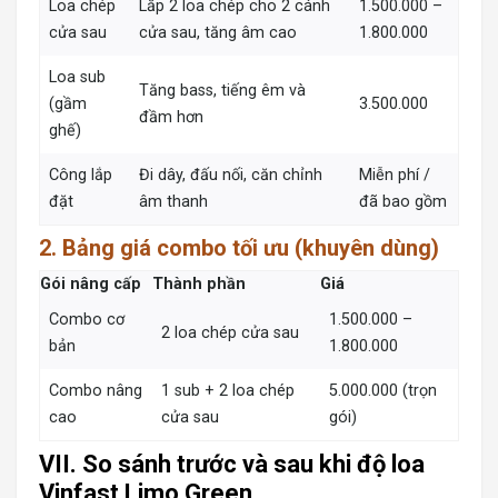
Loa chép
Lắp 2 loa chép cho 2 cánh
1.500.000 –
cửa sau
cửa sau, tăng âm cao
1.800.000
Loa sub
Tăng bass, tiếng êm và
(gầm
3.500.000
đầm hơn
ghế)
Công lắp
Đi dây, đấu nối, căn chỉnh
Miễn phí /
đặt
âm thanh
đã bao gồm
2. Bảng giá combo tối ưu (khuyên dùng)
Gói nâng cấp
Thành phần
Giá
Combo cơ
1.500.000 –
2 loa chép cửa sau
bản
1.800.000
Combo nâng
1 sub + 2 loa chép
5.000.000 (trọn
cao
cửa sau
gói)
VII. So sánh trước và sau khi độ loa
Vinfast Limo Green