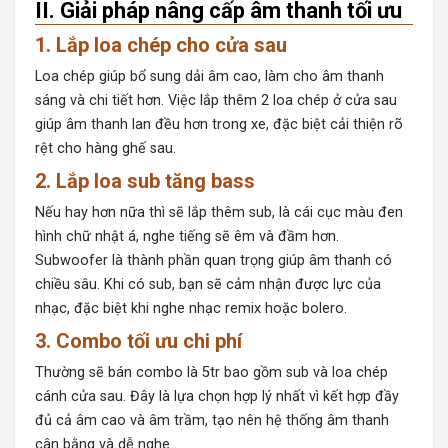
II. Giải pháp nâng cấp âm thanh tối ưu
1. Lắp loa chép cho cửa sau
Loa chép giúp bổ sung dải âm cao, làm cho âm thanh
sáng và chi tiết hơn. Việc lắp thêm 2 loa chép ở cửa sau
giúp âm thanh lan đều hơn trong xe, đặc biệt cải thiện rõ
rệt cho hàng ghế sau.
2. Lắp loa sub tăng bass
Nếu hay hơn nữa thì sẽ lắp thêm sub, là cái cục màu đen
hình chữ nhật á, nghe tiếng sẽ êm và đầm hơn.
Subwoofer là thành phần quan trọng giúp âm thanh có
chiều sâu. Khi có sub, bạn sẽ cảm nhận được lực của
nhạc, đặc biệt khi nghe nhạc remix hoặc bolero.
3. Combo tối ưu chi phí
Thường sẽ bán combo là 5tr bao gồm sub và loa chép
cánh cửa sau. Đây là lựa chọn hợp lý nhất vì kết hợp đầy
đủ cả âm cao và âm trầm, tạo nên hệ thống âm thanh
cân bằng và dễ nghe.