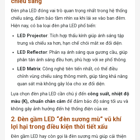
chiếu sáng
Đèn pha LED đóng vai trò quan trọng nhất trong hệ thống
chiếu sáng, đảm bảo tầm nhìn xa khi lái xe vào ban đêm.
Hiện nay, có ba loại đèn pha LED phổ biến:
LED Projector
: Tích hợp thấu kính giúp ánh sáng tập
trung và chiếu xa hơn, hạn chế chói mắt xe đối diện.
LED Reflector
: Phản xạ ánh sáng qua gương cầu, giúp
phân tán ánh sáng đều hơn, phù hợp với xe phổ thông.
LED Matrix
: Công nghệ tiên tiến nhất, có thể điều
chỉnh vùng chiếu sáng thông minh, giúp tăng khả năng
quan sát mà không gây lóa cho xe đối diện.
Lựa chọn đèn pha LED cần chú ý đến
công suất, nhiệt độ
màu (K), chuẩn chân cắm
để đảm bảo độ sáng tối ưu và
không gây ảnh hưởng đến hệ thống điện của xe.
2. Đèn gầm LED “đèn sương mù” vũ khí
lợi hại trong điều kiện thời tiết xấu
Đèn gầm LED hay còn gọi là đèn sương mù giúp cải thiện