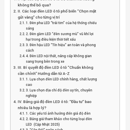
không thể bỏ qua?
II. Các loại đèn LED ô tô phổ biến “Chọn mặt
gửi vàng” cho từng vị trí
1. Đèn pha LED “trái tim” của hệ thống chiếu
sáng
2. Đèn gầm LED “đèn sương mù” vũ khí lợi
hại trong điều kiện thời tiết xấu
3. Đèn hậu LED “Tín hiệu” an toàn và phong
cách
4. Đèn LED nội thất, nâng cấp không gian
sang trọng bên trong xe
III. Bí quyết độ đèn LED ô tô “Chuẩn không
cần chỉnh” Hướng dẫn từ A-Z
1. Lựa chọn đèn LED chính hàng, chất lượng
cao
3. Lựa chọn địa chỉ độ đèn uy tín, chuyên
nghiệp
IV. Bảng giá độ đèn LED ô tô: “Đầu tư” bao
nhiêu là hợp lý?
1. Các yếu tố ảnh hưởng đến giá độ đèn
2. Bảng giá tham khảo cho từng loại đèn
LED (Cập Nhật 2025)