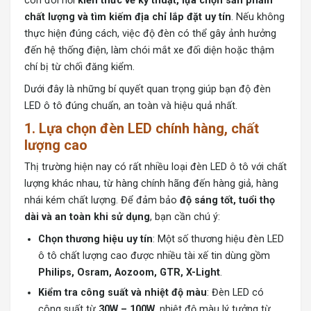
còn đòi hỏi
kiến thức về kỹ thuật, lựa chọn sản phẩm
chất lượng và tìm kiếm địa chỉ lắp đặt uy tín
. Nếu không
thực hiện đúng cách, việc độ đèn có thể gây ảnh hưởng
đến hệ thống điện, làm chói mắt xe đối diện hoặc thậm
chí bị từ chối đăng kiểm.
Dưới đây là những bí quyết quan trọng giúp bạn độ đèn
LED ô tô đúng chuẩn, an toàn và hiệu quả nhất.
1. Lựa chọn đèn LED chính hàng, chất
lượng cao
Thị trường hiện nay có rất nhiều loại đèn LED ô tô với chất
lượng khác nhau, từ hàng chính hãng đến hàng giả, hàng
nhái kém chất lượng. Để đảm bảo
độ sáng tốt, tuổi thọ
dài và an toàn khi sử dụng
, bạn cần chú ý:
Chọn thương hiệu uy tín
: Một số thương hiệu đèn LED
ô tô chất lượng cao được nhiều tài xế tin dùng gồm
Philips, Osram, Aozoom, GTR, X-Light
.
Kiểm tra công suất và nhiệt độ màu
: Đèn LED có
công suất từ
30W – 100W
, nhiệt độ màu lý tưởng từ