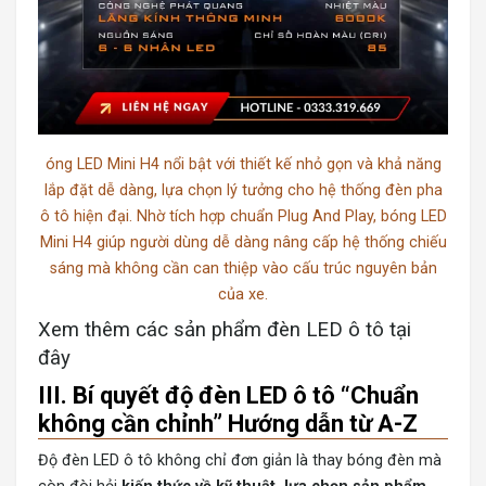
óng LED Mini H4 nổi bật với thiết kế nhỏ gọn và khả năng
lắp đặt dễ dàng, lựa chọn lý tưởng cho hệ thống đèn pha
ô tô hiện đại. Nhờ tích hợp chuẩn Plug And Play, bóng LED
Mini H4 giúp người dùng dễ dàng nâng cấp hệ thống chiếu
sáng mà không cần can thiệp vào cấu trúc nguyên bản
của xe.
Xem thêm các s
ản phẩm đèn LED ô tô tại
đây
III. Bí quyết độ đèn LED ô tô “Chuẩn
không cần chỉnh” Hướng dẫn từ A-Z
Độ đèn LED ô tô không chỉ đơn giản là thay bóng đèn mà