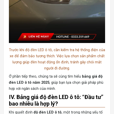
Trước khi độ đèn LED ô tô, cần kiểm tra hệ thống điện của
xe để đảm bảo tương thích. Việc lựa chọn sản phẩm chất
lượng giúp đèn hoạt động ổn định, tránh gây chói mắt
người đi đường.
Ở phần tiếp theo, chúng ta sẽ cùng tìm hiểu
bảng giá độ
đèn LED ô tô năm 2025
, giúp bạn lựa chọn giải pháp phù
hợp với ngân sách của mình.
IV. Bảng giá độ đèn LED ô tô: “Đầu tư”
bao nhiêu là hợp lý?
Khi quyết định
độ đèn LED ô tô
, một trong những yếu tố