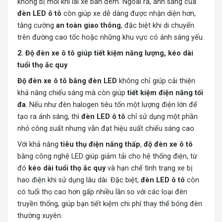
không bị mỏi khi lái xe ban đêm. Ngoài ra, ánh sáng của
đèn LED ô tô
còn giúp xe dễ dàng được nhận diện hơn,
tăng cường
an toàn giao thông
, đặc biệt khi di chuyển
trên đường cao tốc hoặc những khu vực có ánh sáng yếu.
2. Độ đèn xe ô tô giúp tiết kiệm năng lượng, kéo dài
tuổi thọ ắc quy
Độ đèn xe ô tô bằng đèn LED
không chỉ giúp cải thiện
khả năng chiếu sáng mà còn giúp
tiết kiệm điện năng tối
đa
. Nếu như đèn halogen tiêu tốn một lượng điện lớn để
tạo ra ánh sáng, thì
đèn LED ô tô
chỉ sử dụng một phần
nhỏ công suất nhưng vẫn đạt hiệu suất chiếu sáng cao.
Với khả năng
tiêu thụ điện năng thấp
,
độ đèn xe ô tô
bằng công nghệ LED giúp giảm tải cho hệ thống điện, từ
đó
kéo dài tuổi thọ ắc quy
và hạn chế tình trạng xe bị
hao điện khi sử dụng lâu dài. Đặc biệt,
đèn LED ô tô
còn
có tuổi thọ cao hơn gấp nhiều lần so với các loại đèn
truyền thống, giúp bạn tiết kiệm chi phí thay thế bóng đèn
thường xuyên.