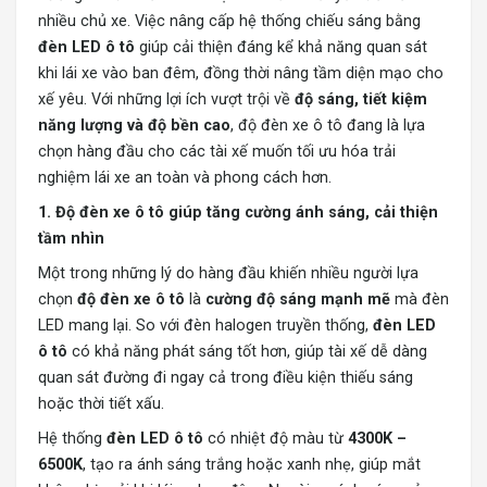
nhiều chủ xe. Việc nâng cấp hệ thống chiếu sáng bằng
đèn LED ô tô
giúp cải thiện đáng kể khả năng quan sát
khi lái xe vào ban đêm, đồng thời nâng tầm diện mạo cho
xế yêu. Với những lợi ích vượt trội về
độ sáng, tiết kiệm
năng lượng và độ bền cao
, độ đèn xe ô tô đang là lựa
chọn hàng đầu cho các tài xế muốn tối ưu hóa trải
nghiệm lái xe an toàn và phong cách hơn.
1. Độ đèn xe ô tô giúp tăng cường ánh sáng, cải thiện
tầm nhìn
Một trong những lý do hàng đầu khiến nhiều người lựa
chọn
độ đèn xe ô tô
là
cường độ sáng mạnh mẽ
mà đèn
LED mang lại. So với đèn halogen truyền thống,
đèn LED
ô tô
có khả năng phát sáng tốt hơn, giúp tài xế dễ dàng
quan sát đường đi ngay cả trong điều kiện thiếu sáng
hoặc thời tiết xấu.
Hệ thống
đèn LED ô tô
có nhiệt độ màu từ
4300K –
6500K
, tạo ra ánh sáng trắng hoặc xanh nhẹ, giúp mắt