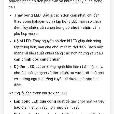
phương pháp độ đèn phổ biến và những lưu ý quan trọng
sau:
Thay bóng LED
: Đây là cách đơn giản nhất, chỉ cần
tháo bóng halogen cũ và lắp bóng LED mới vào chóa
đèn. Tuy nhiên, cần chọn bóng có
chuẩn chân cắm
phù hợp với xe.
Độ bi LED
: Thay nguyên bộ đèn bi LED giúp ánh sáng
tập trung hơn, hạn chế chói mắt xe đối diện. Cách này
mang lại hiệu suất chiếu sáng cao hơn nhưng yêu cầu
căn chỉnh góc sáng chuẩn
.
Độ đèn LED Laser
: Công nghệ tiên tiến nhất hiện nay,
cho ánh sáng mạnh và tầm chiếu xa vượt trội, phù hợp
với những người thường xuyên đi đường dài vào ban
đêm.
Những lỗi cần tránh khi độ đèn LED:
Lắp bóng LED quá công suất
dễ gây chói mắt và tiêu
hao điện năng nhiều hơn mức cần thiết.