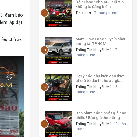
Độ bi laser cho VF5 giữ zin
không lo đăng kiểm
Tin xe hơi
- 7 tháng trước
F3, đảm bảo
iểm lắp đặt
Mâm Limo Green uy tín chất
hiều chủ xe
lượng tại TPHCM
Thông Tin Khuyến Mãi
- 7
tháng trước
Gợi ý các phụ kiện cần thiết
cho ô tô dành cho xe gia
đình
Thông Tin Khuyến Mãi
- 5
tháng trước
Dán phim cách nhiệt giá bao
nhiêu? Báo giá theo từng
dòng xe
Thông Tin Khuyến Mãi
- 3 tuần
trước