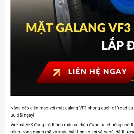
Nâng cấp diện mạo với
mặt galang VF3
phong cách offroad cực 
ưu đãi ngay!
VinFast VF3
đang trở thành mẫu xe điện được ưa chuộng nhờ thi
mình trông mạnh mẽ và khác biệt hơn so với vẻ ngoài dễ thương 