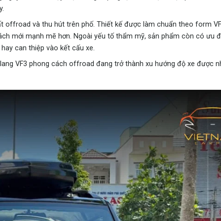
y.
 offroad và thu hút trên phố. Thiết kế được làm chuẩn theo form V
g cách mới mạnh mẽ hơn. Ngoài yếu tố thẩm mỹ, sản phẩm còn có ưu đ
hay can thiệp vào kết cấu xe.
 galang VF3 phong cách offroad đang trở thành xu hướng độ xe được n