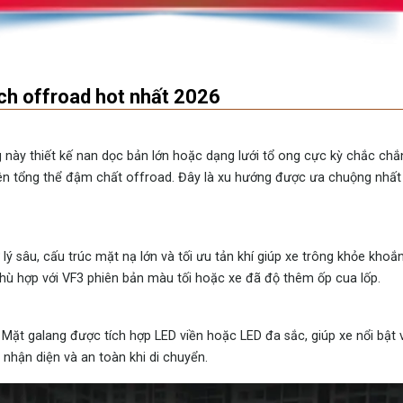
ch offroad hot nhất 2026
này thiết kế nan dọc bản lớn hoặc dạng lưới tổ ong cực kỳ chắc chắ
ên tổng thể đậm chất offroad. Đây là xu hướng được ưa chuộng nhất
ý sâu, cấu trúc mặt nạ lớn và tối ưu tản khí giúp xe trông khỏe khoắ
 phù hợp với VF3 phiên bản màu tối hoặc xe đã độ thêm ốp cua lốp.
 Mặt galang được tích hợp LED viền hoặc LED đa sắc, giúp xe nổi bật
hận diện và an toàn khi di chuyển.