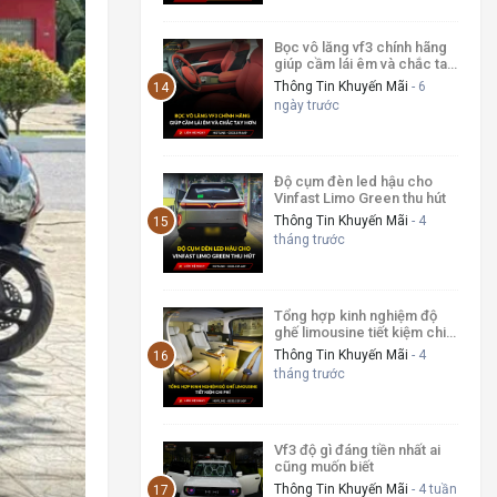
Bọc vô lăng vf3 chính hãng
giúp cầm lái êm và chắc tay
hơn
Thông Tin Khuyến Mãi
- 6
ngày trước
Độ cụm đèn led hậu cho
Vinfast Limo Green thu hút
Thông Tin Khuyến Mãi
- 4
tháng trước
Tổng hợp kinh nghiệm độ
ghế limousine tiết kiệm chi
phí
Thông Tin Khuyến Mãi
- 4
tháng trước
Vf3 độ gì đáng tiền nhất ai
cũng muốn biết
Thông Tin Khuyến Mãi
- 4 tuần