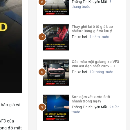
cho chuyến đi dài
Thông Tin Khuyến Mãi
- 3
tháng trước
Thay ghế lái ô tô giá bao
nhiêu? Bảng giá và lưu ý
trước khi thay
Tin xe hơi
- 1 năm trước
Các mẫu mặt galang xe VF3
VinFast đẹp nhất 2025 – Từ
thể thao đến sang trọng
Tin xe hơi
- 10 tháng trước
Sơn dặm vết xước ô tô
nhanh trong ngày
 báo giá và
Thông Tin Khuyến Mãi
- 2 tuần
trước
 VF3 của
trong đó mặt