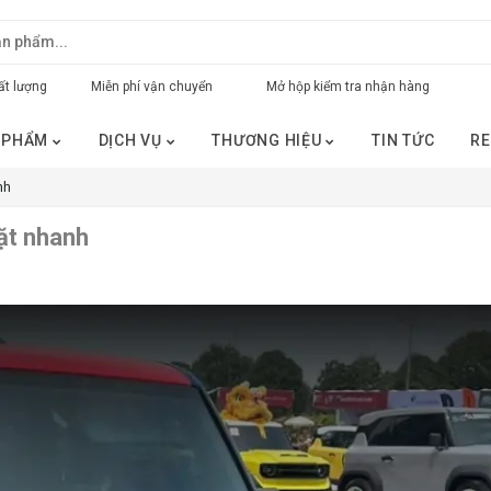
t lượng
Miễn phí vận chuyển
Mở hộp kiểm tra nhận hàng
 PHẨM
DỊCH VỤ
THƯƠNG HIỆU
TIN TỨC
RE
nh
ặt nhanh