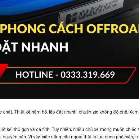
chất. Thiết kế hầm hố, lắp đặt nhanh, chuẩn zin không độ chế. Xem
ết kế nhỏ gọn và cá tính. Tuy nhiên, nhiều chủ xe mong muốn chiếc
nguyên bản. Vì vậy, việc nâng cấp ngoại thất là lựa chọn phổ biến, 