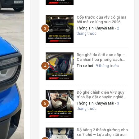
Cốp trước của vf3 có gì mà
hội mê xe lùng sục 2026
Thông Tin Khuyến Mãi
- 2
tháng trước
Bọc ghế da ô tô cao cấp –
Cá nhân hóa phong cách
riêng bạn
Tin xe hơi
- 9 tháng trước
Độ ghế chỉnh điện VF3 quy
trình lắp đặt chuyên nghiệp
an toàn
Thông Tin Khuyến Mãi
- 3
tháng trước
Độ băng 2 thành giường cho
xe 7 chỗ – Lựa chọn tối ưu