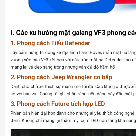
I. Các xu hướng mặt galang VF3 phong cá
1. Phong cách Tiểu Defender
Lấy cảm hứng từ dòng xe địa hình Land Rover, mẫu mặt ca lăng 
vuông vức của VF3 kết hợp với cấu trúc mặt nạ Defender tạo n
mang lại vẻ đẹp sang trọng nhưng vẫn đủ độ hầm hố.
2. Phong cách Jeep Wrangler cơ bắp
Dành cho chủ xe thích sự mạnh mẽ tối đa. Các khe gió được xử l
so với bản zin. Chúng tôi ghi nhận rằng kiểu dáng này đặc biệt
3. Phong cách Future tích hợp LED
Phiên bản hiện đại hơn dành cho những ai yêu thích công nghệ.
đêm. Không chỉ mang lại thẩm mỹ, cụm LED còn tăng khả năng n