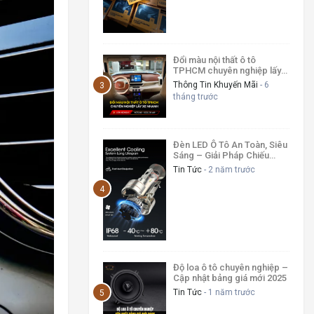
Đổi màu nội thất ô tô
TPHCM chuyên nghiệp lấy
xe nhanh
Thông Tin Khuyến Mãi
- 6
tháng trước
Đèn LED Ô Tô An Toàn, Siêu
Sáng – Giải Pháp Chiếu
Sáng Tối Ưu 2025
Tin Tức
- 2 năm trước
Độ loa ô tô chuyên nghiệp –
Cập nhật bảng giá mới 2025
Tin Tức
- 1 năm trước