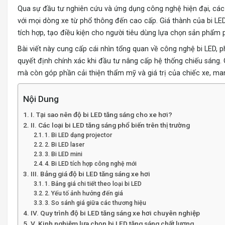
Qua sự đầu tư nghiên cứu và ứng dụng công nghệ hiện đại, các d
với mọi dòng xe từ phổ thông đến cao cấp. Giá thành của bi LE
tích hợp, tạo điều kiện cho người tiêu dùng lựa chọn sản phẩm
Bài viết này cung cấp cái nhìn tổng quan về công nghệ bi LED,
quyết định chính xác khi đầu tư nâng cấp hệ thống chiếu sáng
mà còn góp phần cải thiện thẩm mỹ và giá trị của chiếc xe, man
Nội Dung
I. Tại sao nên độ bi LED tăng sáng cho xe hơi?
II. Các loại bi LED tăng sáng phổ biến trên thị trường
1. Bi LED dạng projector
2. Bi LED laser
3. Bi LED mini
4. Bi LED tích hợp công nghệ mới
III. Bảng giá độ bi LED tăng sáng xe hơi
1. Bảng giá chi tiết theo loại bi LED
2. Yếu tố ảnh hưởng đến giá
3. So sánh giá giữa các thương hiệu
IV. Quy trình độ bi LED tăng sáng xe hơi chuyên nghiệp
V. Kinh nghiệm lựa chọn bi LED tăng sáng chất lượng