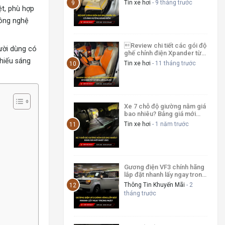
Tin xe hơi
- 9 tháng trước
ệt, phù hợp
công nghệ
Review chi tiết các gói độ
ười dùng có
ghế chỉnh điện Xpander từ
hiếu sáng
cơ bản đến luxury
Tin xe hơi
- 11 tháng trước
Xe 7 chỗ độ giường nằm giá
bao nhiêu? Bảng giá mới
nhất 2025
Tin xe hơi
- 1 năm trước
Gương điện VF3 chính hãng
lắp đặt nhanh lấy ngay trong
ngày
Thông Tin Khuyến Mãi
- 2
tháng trước