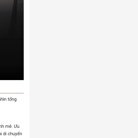
hìn tổng
ạnh mẽ. Ưu
i di chuyển