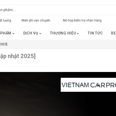
t lượng
Miễn phí vận chuyển
Mở hộp kiểm tra nhận hàng
 PHẨM
DỊCH VỤ
THƯƠNG HIỆU
TIN TỨC
RE
2025]
Cập nhật 2025]