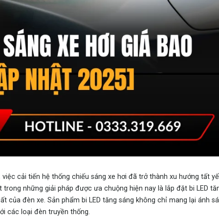
việc cải tiến hệ thống chiếu sáng xe hơi đã trở thành xu hướng tất 
t trong những giải pháp được ưa chuộng hiện nay là lắp đặt bi LED tă
suất của đèn xe. Sản phẩm bi LED tăng sáng không chỉ mang lại ánh 
ới các loại đèn truyền thống.