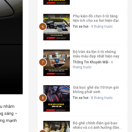
Phụ kiện đồ chơi ô tô tăng
tiện ích cho xe hơi hiện đại
Tin xe hơi
- 9 tháng trước
Độ trần da lộn ô tô những
mẫu màu đẹp nhất hiện nay
Thông Tin Khuyến Mãi
- 6
tháng trước
Giá bọc ghế da i10 trọn gói
không phát sinh
Tin xe hơi
- 8 tháng trước
yếu nhằm
ng sáng –
sáng mạnh
Độ ghế chỉnh điện giá bao
nhiêu và có ảnh hưởng đăng
kiểm