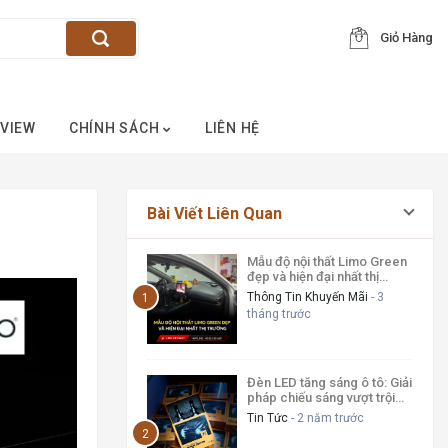
Giỏ Hàng
VIEW
CHÍNH SÁCH
LIÊN HỆ
Bài Viết Liên Quan
Mẫu độ nội thất Limo Green
đẹp và hiện đại nhất thị
trường
Thông Tin Khuyến Mãi
- 3
tháng trước
Đèn LED tăng sáng ô tô: Giải
pháp chiếu sáng vượt trội
cho xe 2025
Tin Tức
- 2 năm trước