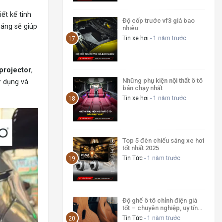
ết kế tinh
Độ cốp trước vf3 giá bao
sáng sẽ giúp
nhiêu
Tin xe hơi
- 1 năm trước
projector
,
Những phụ kiện nội thất ô tô
ử dụng và
bán chạy nhất
Tin xe hơi
- 1 năm trước
Top 5 đèn chiếu sáng xe hơi
tốt nhất 2025
Tin Tức
- 1 năm trước
Độ ghế ô tô chỉnh điện giá
tốt – chuyên nghiệp, uy tín
2025
Tin Tức
- 1 năm trước