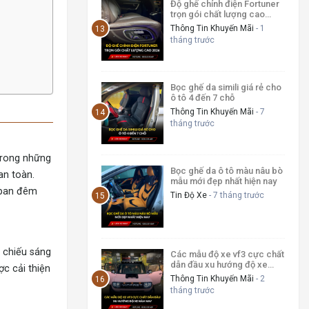
Độ ghế chỉnh điện Fortuner
trọn gói chất lượng cao
2026
Thông Tin Khuyến Mãi
- 1
tháng trước
Bọc ghế da simili giá rẻ cho
ô tô 4 đến 7 chỗ
Thông Tin Khuyến Mãi
- 7
tháng trước
trong những
Bọc ghế da ô tô màu nâu bò
an toàn.
mẫu mới đẹp nhất hiện nay
o ban đêm
Tin Độ Xe
- 7 tháng trước
g chiếu sáng
Các mẫu độ xe vf3 cực chất
dẫn đầu xu hướng độ xe
c cải thiện
năm nay
Thông Tin Khuyến Mãi
- 2
tháng trước