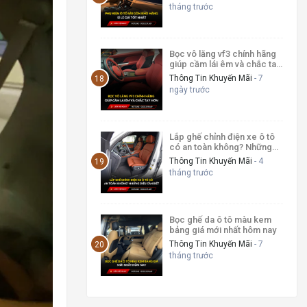
tháng trước
Bọc vô lăng vf3 chính hãng
giúp cầm lái êm và chắc tay
hơn
Thông Tin Khuyến Mãi
- 7
ngày trước
Lắp ghế chỉnh điện xe ô tô
có an toàn không? Những
điều cần biết
Thông Tin Khuyến Mãi
- 4
tháng trước
Bọc ghế da ô tô màu kem
bảng giá mới nhất hôm nay
Thông Tin Khuyến Mãi
- 7
tháng trước