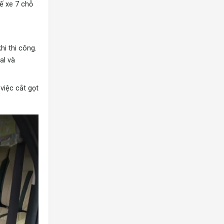
ế xe 7 chỗ
hi thi công.
al và
việc cắt gọt