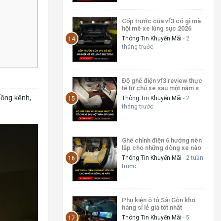
Cốp trước của vf3 có gì mà
hội mê xe lùng sục 2026
Thông Tin Khuyến Mãi
- 2
tháng trước
Độ ghế điện vf3 review thực
tế từ chủ xe sau một năm sử
dụng
cồng kềnh,
Thông Tin Khuyến Mãi
- 2
tháng trước
Ghế chỉnh điện 6 hướng nên
lắp cho những dòng xe nào
Thông Tin Khuyến Mãi
- 2 tuần
trước
Phụ kiện ô tô Sài Gòn kho
hàng sỉ lẻ giá tốt nhất
Thông Tin Khuyến Mãi
- 5