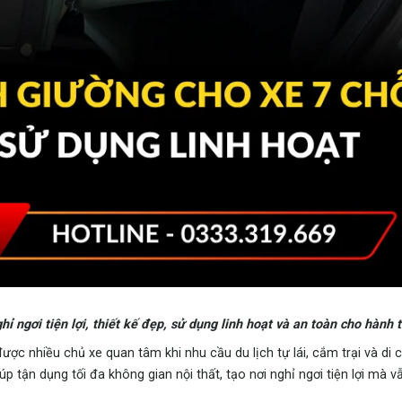
ỉ ngơi tiện lợi, thiết kế đẹp, sử dụng linh hoạt và an toàn cho hành t
ợc nhiều chủ xe quan tâm khi nhu cầu du lịch tự lái, cắm trại và di 
 tận dụng tối đa không gian nội thất, tạo nơi nghỉ ngơi tiện lợi mà 