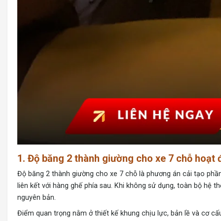
1. Độ băng 2 thành giường cho xe 7 chỗ hoạt
Độ băng 2 thành giường cho xe 7 chỗ là phương án cải tạo ph
liên kết với hàng ghế phía sau. Khi không sử dụng, toàn bộ hệ 
nguyên bản.
Điểm quan trọng nằm ở thiết kế khung chịu lực, bản lề và cơ cấu