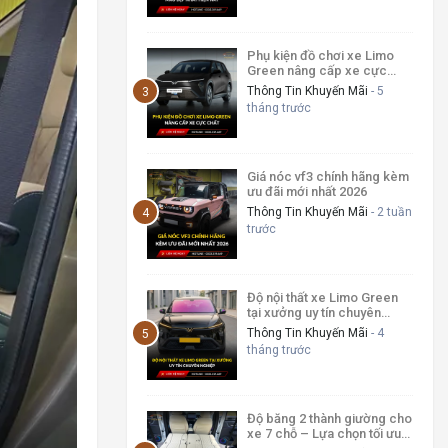
Phụ kiện đồ chơi xe Limo
Green nâng cấp xe cực
chất
Thông Tin Khuyến Mãi
- 5
tháng trước
Giá nóc vf3 chính hãng kèm
ưu đãi mới nhất 2026
Thông Tin Khuyến Mãi
- 2 tuần
trước
Độ nội thất xe Limo Green
tại xưởng uy tín chuyên
nghiệp
Thông Tin Khuyến Mãi
- 4
tháng trước
Độ băng 2 thành giường cho
xe 7 chỗ – Lựa chọn tối ưu