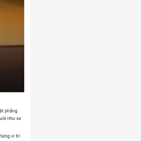
ặt phẳng
gười như xe
ừng vị trí