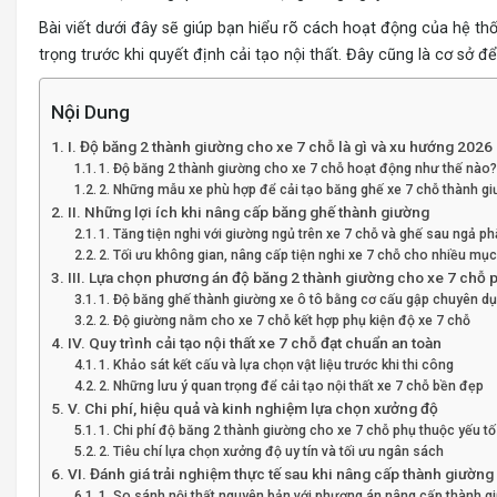
Bài viết dưới đây sẽ giúp bạn hiểu rõ cách hoạt động của hệ th
trọng trước khi quyết định cải tạo nội thất. Đây cũng là cơ sở
Nội Dung
I. Độ băng 2 thành giường cho xe 7 chỗ là gì và xu hướng 2026
1. Độ băng 2 thành giường cho xe 7 chỗ hoạt động như thế nào?
2. Những mẫu xe phù hợp để cải tạo băng ghế xe 7 chỗ thành g
II. Những lợi ích khi nâng cấp băng ghế thành giường
1. Tăng tiện nghi với giường ngủ trên xe 7 chỗ và ghế sau ngả p
2. Tối ưu không gian, nâng cấp tiện nghi xe 7 chỗ cho nhiều mục
III. Lựa chọn phương án độ băng 2 thành giường cho xe 7 chỗ 
1. Độ băng ghế thành giường xe ô tô bằng cơ cấu gập chuyên d
2. Độ giường nằm cho xe 7 chỗ kết hợp phụ kiện độ xe 7 chỗ
IV. Quy trình cải tạo nội thất xe 7 chỗ đạt chuẩn an toàn
1. Khảo sát kết cấu và lựa chọn vật liệu trước khi thi công
2. Những lưu ý quan trọng để cải tạo nội thất xe 7 chỗ bền đẹp
V. Chi phí, hiệu quả và kinh nghiệm lựa chọn xưởng độ
1. Chi phí độ băng 2 thành giường cho xe 7 chỗ phụ thuộc yếu t
2. Tiêu chí lựa chọn xưởng độ uy tín và tối ưu ngân sách
VI. Đánh giá trải nghiệm thực tế sau khi nâng cấp thành giường
1. So sánh nội thất nguyên bản với phương án nâng cấp thành g