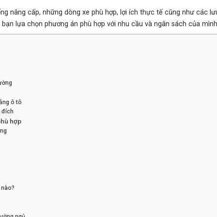
ống nâng cấp, những dòng xe phù hợp, lợi ích thực tế cũng như các lư
 để bạn lựa chọn phương án phù hợp với nhu cầu và ngân sách của mình
iường
hẳng ô tô
 đích
phù hợp
ụng
ố nào?
iường ngủ