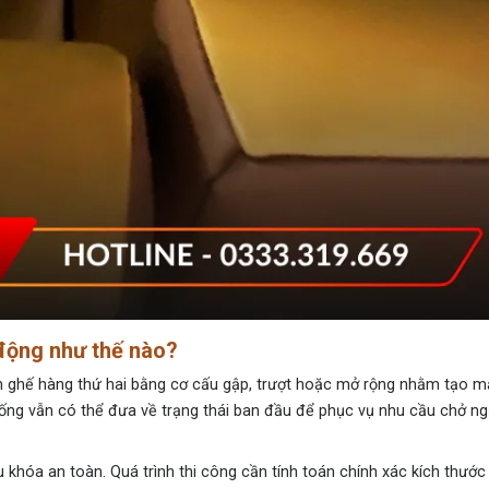
 động như thế nào?
ần ghế hàng thứ hai bằng cơ cấu gập, trượt hoặc mở rộng nhằm tạo m
thống vẫn có thể đưa về trạng thái ban đầu để phục vụ nhu cầu chở n
 khóa an toàn. Quá trình thi công cần tính toán chính xác kích thước t