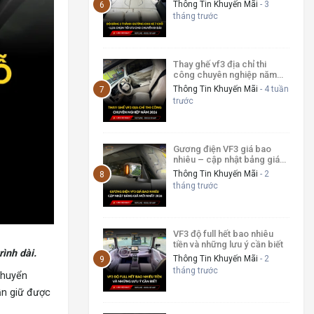
cho chuyến đi dài
Thông Tin Khuyến Mãi
- 3
tháng trước
Thay ghế vf3 địa chỉ thi
công chuyên nghiệp năm
2026
Thông Tin Khuyến Mãi
- 4 tuần
trước
Gương điện VF3 giá bao
nhiêu – cập nhật bảng giá
mới nhất 2026
Thông Tin Khuyến Mãi
- 2
tháng trước
VF3 độ full hết bao nhiêu
tiền và những lưu ý cần biết
rình dài.
Thông Tin Khuyến Mãi
- 2
tháng trước
chuyển
vẫn giữ được