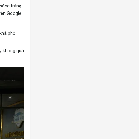
 sáng trắng
rên Google.
 khá phổ
ày không quá