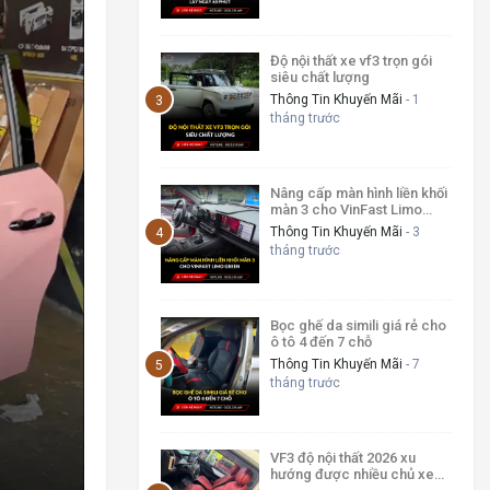
Độ nội thất xe vf3 trọn gói
siêu chất lượng
Thông Tin Khuyến Mãi
- 1
tháng trước
Nâng cấp màn hình liền khối
màn 3 cho VinFast Limo
Green
Thông Tin Khuyến Mãi
- 3
tháng trước
Bọc ghế da simili giá rẻ cho
ô tô 4 đến 7 chỗ
Thông Tin Khuyến Mãi
- 7
tháng trước
VF3 độ nội thất 2026 xu
hướng được nhiều chủ xe