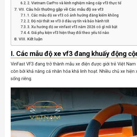
2. Vietnam CarPro và kinh nghiệm nâng cấp vf3 thực tế
VII. Câu hỏi thường gặp về Các mẫu độ xe vf3
1. Các mẫu độ xe vf3 có ảnh hưởng đăng kiểm không
2. Độ nội thất xe vf3 ở đâu uy tín và bảo hành tốt
3. Xu hướng độ xe vinfast vf3 năm 2026 có gì nổi bật
4. Giá phụ kiện vf3 hiện thay đổi theo yếu tố nào
VIII. Kết luận
I. Các mẫu độ xe vf3 đang khuấy động c
VinFast VF3 đang trở thành mẫu xe điện được giới trẻ Việt Nam
còn bởi khả năng cá nhân hóa khá linh hoạt. Nhiều chủ xe hiệ
sống riêng.