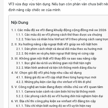
VF3 vừa đẹp vừa tiện dụng. Nếu bạn còn phân vân chưa biết nên
định nâng cấp chiếc xe của mình.
Nội Dung
I. Các mẫu độ xe vf3 đang khuấy động cộng đồng mê xe 2026
1. Các mẫu độ xe vf3 phong cách thể thao được ưa chuộng
2. Trào lưu cá nhân hóa VinFast VF3 theo phong cách sang trọ
II. Xu hướng nâng cấp ngoại thất vf3 giúp xe nổi bật hơn
1. Dán phim cách nhiệt và decal đổi màu theo xu hướng mới
2. Độ mâm xe và phụ kiện ngoại thất tăng vẻ cứng cáp
III. Không gian nội thất vf3 thay đổi ra sao sau nâng cấp
1. Bọc ghế da và tối ưu không gian nội thất tiện nghi
2. Màn hình android và tiện ích thông minh đáng đầu tư
IV. Chọn gói độ vf3 phù hợp nhu cầu sử dụng
1. Bảng giá độ xe vf3 cập nhật theo từng hạng mục mới
2. Những phụ kiện cần lắp cho vinfast vf3 khi đi phố
V. Công nghệ an toàn đang được nhiều chủ xe vf3 quan tâm
1. Camera toàn cảnh và cảm biến hỗ trợ lái thông minh
2. Các phong cách độ xe vf3 hướng đến trải nghiệm hiện đại
VI. Địa chỉ thi công phụ kiện xe vinfast vf3 đáng tin cậy
1. Tiêu chí nhận biết xưởng độ xe vf3 uy tín hiện nay