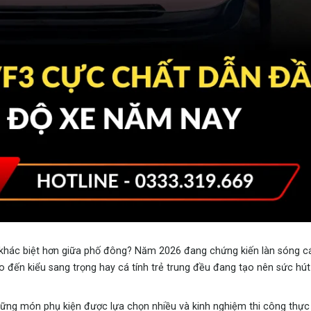
 khác biệt hơn giữa phố đông? Năm 2026 đang chứng kiến làn sóng c
 đến kiểu sang trọng hay cá tính trẻ trung đều đang tạo nên sức hút
những món phụ kiện được lựa chọn nhiều và kinh nghiệm thi công thực