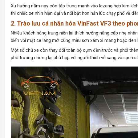
Xu hướng năm nay còn tập trung mạnh vào lazang hợp kim kích t
thì chiếc xe nhìn hiện đại và nổi bật hơn hẳn lúc chạy phố về 
2. Trào lưu cá nhân hóa VinFast VF3 theo ph
Nhiều khách hàng trung niên lại thích hướng nâng cấp nhẹ nhà
biến với mặt ca lăng mới cùng màu sơn xám xi măng hoặc đen b
Một số chủ xe còn thay đổi toàn bộ cụm đèn trước và phối th
phô trương nhưng lại phù hợp với người thích vẻ sang và sạch s