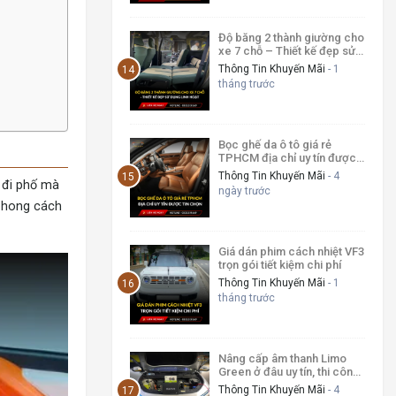
Độ băng 2 thành giường cho
xe 7 chỗ – Thiết kế đẹp sử
dụng linh hoạt
Thông Tin Khuyến Mãi
- 1
tháng trước
Bọc ghế da ô tô giá rẻ
TPHCM địa chỉ uy tín được
tin chọn
Thông Tin Khuyến Mãi
- 4
ễ đi phố mà
ngày trước
 phong cách
Giá dán phim cách nhiệt VF3
trọn gói tiết kiệm chi phí
Thông Tin Khuyến Mãi
- 1
tháng trước
Nâng cấp âm thanh Limo
Green ở đâu uy tín, thi công
chuyên nghiệp
Thông Tin Khuyến Mãi
- 4