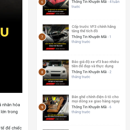
lựa chọn
Thông Tin Khuyến Mãi
- 4 tuần
trước
Cốp trước VF3 chính hãng
tăng thể tích đồ
Thông Tin Khuyến Mãi
- 1
tháng trước
Báo giá độ xe vf3 bao nhiêu
tiền để đẹp và thực dụng
Thông Tin Khuyến Mãi
- 2
tháng trước
Bán ghế chỉnh điện ô tô cho
mọi dòng xe giao hàng ngay
á nhân hóa
Thông Tin Khuyến Mãi
- 6
 lớn trong
tháng trước
 tế để chiếc