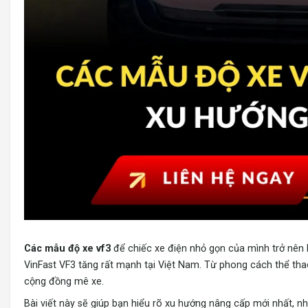
Các mẫu độ xe vf3
để chiếc xe điện nhỏ gọn của mình trở nên
VinFast VF3 tăng rất mạnh tại Việt Nam. Từ phong cách thể thao
cộng đồng mê xe.
Bài viết này sẽ giúp bạn hiểu rõ xu hướng nâng cấp mới nhất, 