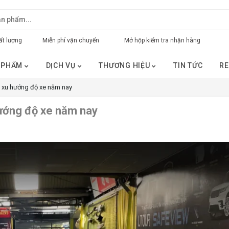
t lượng
Miễn phí vận chuyển
Mở hộp kiểm tra nhận hàng
 PHẨM
DỊCH VỤ
THƯƠNG HIỆU
TIN TỨC
RE
u xu hướng độ xe năm nay
hướng độ xe năm nay